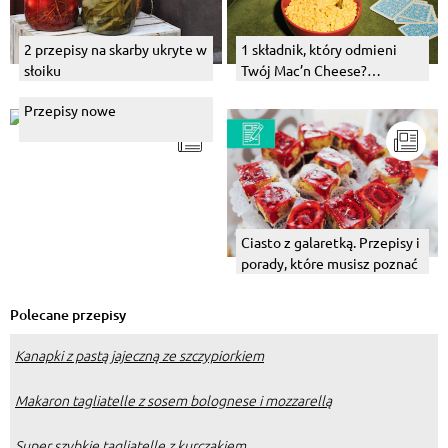
2 przepisy na skarby ukryte w
1 składnik, który odmieni
słoiku
Twój Mac’n Cheese?
Wypróbuj! Tips & tricks +
Przepisy nowe
przepisy
Ciasto z galaretką. Przepisy i
porady, które musisz poznać
Polecane przepisy
Kanapki z pastą jajeczną ze szczypiorkiem
Makaron tagliatelle z sosem bolognese i mozzarellą
Super szybkie tagliatelle z kurczakiem