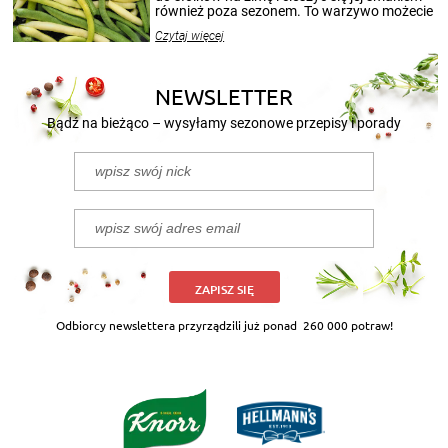
również poza sezonem. To warzywo możecie
wekować na wiele sposobów. Wykorzystajcie
Czytaj więcej
nasze propozycje!
NEWSLETTER
Bądź na bieżąco – wysyłamy sezonowe przepisy i porady
ZAPISZ SIĘ
Odbiorcy newslettera przyrządzili już ponad
260 000 potraw!