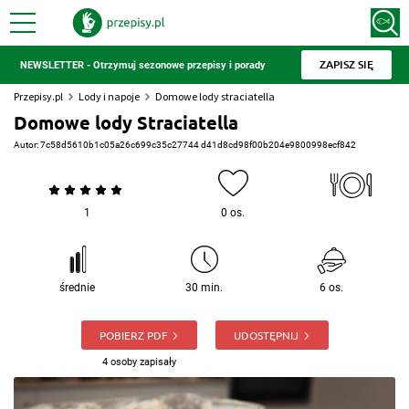
ZAPISZ SIĘ
NEWSLETTER - Otrzymuj sezonowe przepisy i porady
Przepisy.pl
Lody i napoje
Domowe lody straciatella
Domowe lody Straciatella
Autor:
7c58d5610b1c05a26c699c35c27744 d41d8cd98f00b204e9800998ecf842
1
0 os.
średnie
30 min.
6 os.
POBIERZ PDF
UDOSTĘPNIJ
4 osoby zapisały