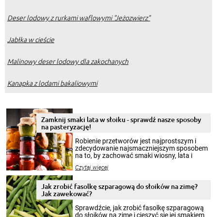
Deser lodowy z rurkami waflowymi "Jeżozwierz"
Jabłka w cieście
Malinowy deser lodowy dla zakochanych
Kanapka z lodami bakaliowymi
Zamknij smaki lata w słoiku - sprawdź nasze sposoby
na pasteryzację!
Robienie przetworów jest najprostszym i
zdecydowanie najsmaczniejszym sposobem
na to, by zachować smaki wiosny, lata i
jesieni na dłużej. Można robić setki zdjęć
Czytaj więcej
krajobrazów, by cieszyć nimi oko w sezonie
zimowym, ale to smaczny posiłek pozwoli w
pełni poczuć atmosferę cieplejszych
Jak zrobić fasolkę szparagową do słoików na zimę?
miesięcy. Przygotowanie słoików ze
Jak zawekować?
smakowitą zawartością musi obejmować
patenty, które pozwolą zachować świeżość
Sprawdźcie, jak zrobić fasolkę szparagową
przetworów.
do słoików na zimę i cieszyć się jej smakiem