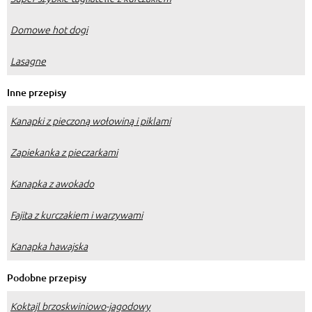
Domowe hot dogi
Lasagne
Inne przepisy
Kanapki z pieczoną wołowiną i piklami
Zapiekanka z pieczarkami
Kanapka z awokado
Fajita z kurczakiem i warzywami
Kanapka hawajska
Podobne przepisy
Koktajl brzoskwiniowo-jagodowy