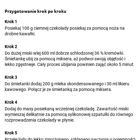
Przygotowanie krok po kroku
Krok 1
Posiekaj 100 g ciemnej czekolady posiekaj za pomocą noża na
drobne kawałki.
Krok 2
Do dużej miski wlej 600 ml dobrze schłodzonej 36 % kremówki.
Śmietankę ubij za pomocą miksera, aż podwoi swoją objętość i
lekko zgęstnieje. Cały proces ubijania powinien zająć około 5 minut.
Krok 3
Do śmietanki dodaj 200 g mleka skondensowanego i 30 ml likieru
kawowego. Połącz je ze śmietanką za pomocą miksera.
Krok 4
Dodaj do masy posiekaną wcześniej czekoladę. Zawartość miski
wymieszaj delikatnie za pomocą sylikonowej szpatułki do równego
rozprowadzenia czekolady w płynie.
Krok 5
Przelej lody do lekko zmrożonego, szklanego naczynia o pojemności