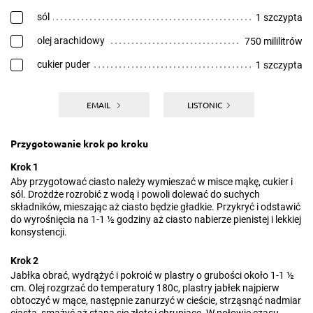
sól
1 szczypta
olej arachidowy
750 mililitrów
cukier puder
1 szczypta
EMAIL
LISTONIC
Przygotowanie krok po kroku
Krok 1
Aby przygotować ciasto należy wymieszać w misce mąkę, cukier i
sól. Drożdże rozrobić z wodą i powoli dolewać do suchych
składników, mieszając aż ciasto będzie gładkie. Przykryć i odstawić
do wyrośnięcia na 1-1 ½ godziny aż ciasto nabierze pienistej i lekkiej
konsystencji.
Krok 2
Jabłka obrać, wydrążyć i pokroić w plastry o grubości około 1-1 ½
cm. Olej rozgrzać do temperatury 180c, plastry jabłek najpierw
obtoczyć w mące, następnie zanurzyć w cieście, strząsnąć nadmiar