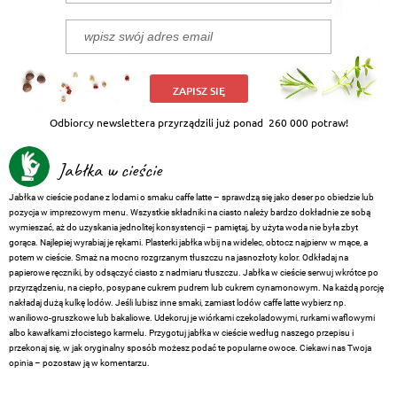
ZAPISZ SIĘ
Odbiorcy newslettera przyrządzili już ponad
260 000 potraw!
Jabłka w cieście
Jabłka w cieście podane z lodami o smaku caffe latte – sprawdzą się jako deser po obiedzie lub
pozycja w imprezowym menu. Wszystkie składniki na ciasto należy bardzo dokładnie ze sobą
wymieszać, aż do uzyskania jednolitej konsystencji – pamiętaj, by użyta woda nie była zbyt
gorąca. Najlepiej wyrabiaj je rękami. Plasterki jabłka wbij na widelec, obtocz najpierw w mące, a
potem w cieście. Smaż na mocno rozgrzanym tłuszczu na jasnozłoty kolor. Odkładaj na
papierowe ręczniki, by odsączyć ciasto z nadmiaru tłuszczu. Jabłka w cieście serwuj wkrótce po
przyrządzeniu, na ciepło, posypane cukrem pudrem lub cukrem cynamonowym. Na każdą porcję
nakładaj dużą kulkę lodów. Jeśli lubisz inne smaki, zamiast lodów caffe latte wybierz np.
waniliowo-gruszkowe lub bakaliowe. Udekoruj je wiórkami czekoladowymi, rurkami waflowymi
albo kawałkami złocistego karmelu. Przygotuj jabłka w cieście według naszego przepisu i
przekonaj się, w jak oryginalny sposób możesz podać te popularne owoce. Ciekawi nas Twoja
opinia – pozostaw ją w komentarzu.