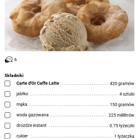
6
Składniki
Carte d'Or Caffe Latte
420 gramów
jabłko
4 sztuki
mąka
150 gramów
woda gazowana
225 mililitrów
drożdże instant
0.75 łyżeczki
cukier
1 łyżeczka