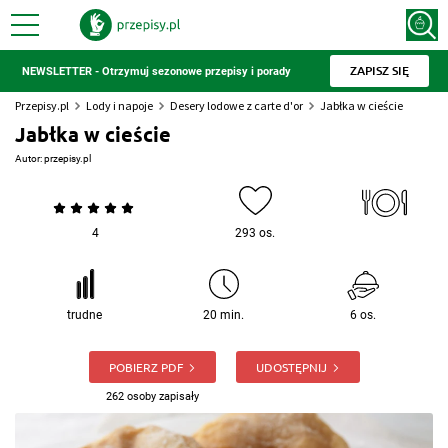
ZAPISZ SIĘ
NEWSLETTER - Otrzymuj sezonowe przepisy i porady
Przepisy.pl
Lody i napoje
Desery lodowe z carte d'or
Jabłka w cieście
Jabłka w cieście
Autor:
przepisy.pl
4
293 os.
trudne
20 min.
6 os.
POBIERZ PDF
UDOSTĘPNIJ
262 osoby zapisały