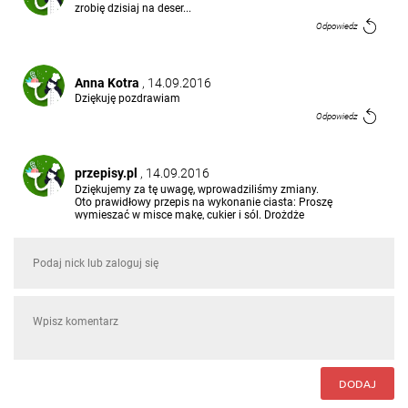
zrobię dzisiaj na deser...
Odpowiedz
Anna Kotra
, 14.09.2016
Dziękuję pozdrawiam
Odpowiedz
przepisy.pl
, 14.09.2016
Dziękujemy za tę uwagę, wprowadziliśmy zmiany.
Oto prawidłowy przepis na wykonanie ciasta: Proszę
wymieszać w misce mąkę, cukier i sól. Drożdże
rozrobić z wodą i powoli dolewać do suchych
składników, mieszając aż ciasto będzie gładkie.
Przykryć i odstawić do wyrośnięcia na 1-1 ½ godziny
aż ciasto nabierze pienistej i lekkiej konsystencji.
Pozdrawiamy :)
Odpowiedz
Anna Kotra
, 13.09.2016
W składnikach są drożdże w przygotowaniu ciasta
ich brak
DODAJ
Odpowiedz