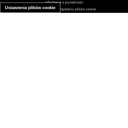
informacja o prywatności
Ustawienia plików cookie
informacja o wykorzystaniu plików cookie
ułatwienia dostępu
Najpopularniejsze przepisy
spaghetti bolognese
makaron z kurczakiem w sosie śmietanowym
kanapka z indykiem
ratatouille
lahmacun
mac and cheese
zupa minestrone
cannelloni ze szpinakiem i ricottą
spaghetti przepisy
makaron z kurczakiem
tagliatelle z kurczakiem
hot dog