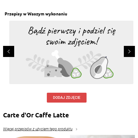
Przepisy w Waszym wykonaniu
przepisy.pl
, 13.09.2016
Szczegółowy przepis znajdzie Pani tutaj:
https://www.przepisy.pl/przepis/jablka-w-ciescie-
4388 :) Pozdrawiamy!
Odpowiedz
Anna Kotra
, 13.09.2016
Brak dokładnego przepisu
Odpowiedz
DODAJ ZDJĘCIE
Carte d'Or Caffe Latte
Więcej przepisów z użyciem tego produktu