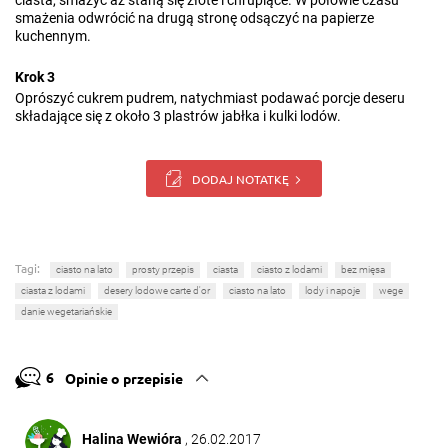
ciasta, smażyć aż staną się złote i chrupiące. W połowie czasu
smażenia odwrócić na drugą stronę odsączyć na papierze
kuchennym.
Krok 3
Oprószyć cukrem pudrem, natychmiast podawać porcje deseru
składające się z około 3 plastrów jabłka i kulki lodów.
DODAJ NOTATKĘ
Tagi:
ciasto na lato
prosty przepis
ciasta
ciasto z lodami
bez mięsa
ciasta z lodami
desery lodowe carte d'or
ciasto na lato
lody i napoje
wege
danie wegetariańskie
6
Opinie o przepisie
Halina Wewióra
, 26.02.2017