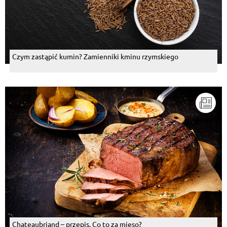
Czym zastąpić kumin? Zamienniki kminu rzymskiego
Chateaubriand – przepis. Co to za mięso?