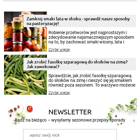
Zamknij smaki lata w słoiku - sprawdź nasze sposoby
na pasteryzację!
Robienie przetworów jest najprostszym i
zdecydowanie najsmaczniejszym sposobem
na to, by zachować smaki wiosny, lata i
jesieni na dłużej. Można robić setki zdjęć
Czytaj więcej
krajobrazów, by cieszyć nimi oko w sezonie
zimowym, ale to smaczny posiłek pozwoli w
pełni poczuć atmosferę cieplejszych
Jak zrobić fasolkę szparagową do słoików na zimę?
miesięcy. Przygotowanie słoików ze
Jak zawekować?
smakowitą zawartością musi obejmować
patenty, które pozwolą zachować świeżość
Sprawdźcie, jak zrobić fasolkę szparagową
przetworów.
do słoików na zimę i cieszyć się jej smakiem
również poza sezonem. To warzywo możecie
wekować na wiele sposobów. Wykorzystajcie
Czytaj więcej
nasze propozycje!
NEWSLETTER
Bądź na bieżąco – wysyłamy sezonowe przepisy i porady