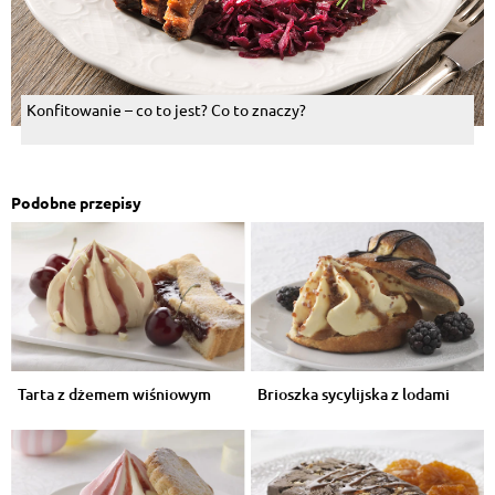
Konfitowanie – co to jest? Co to znaczy?
Podobne przepisy
Tarta z dżemem wiśniowym
Brioszka sycylijska z lodami