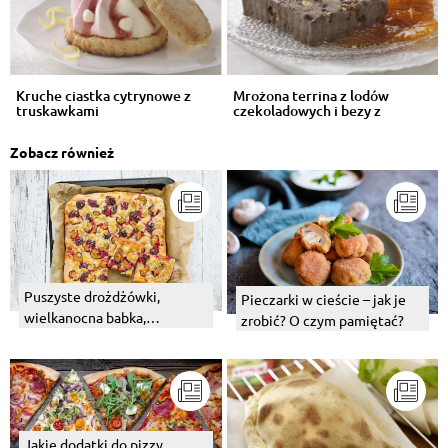
Kruche ciastka cytrynowe z
Mrożona terrina z lodów
truskawkami
czekoladowych i bezy z
pomarańczami ...
Zobacz również
Puszyste drożdżówki,
Pieczarki w cieście – jak je
wielkanocna babka,
zrobić? O czym pamiętać?
bożonarodzeniowy
makowiec czyli wszystko o
cieście drożdżowym.
Jakie dodatki do pizzy