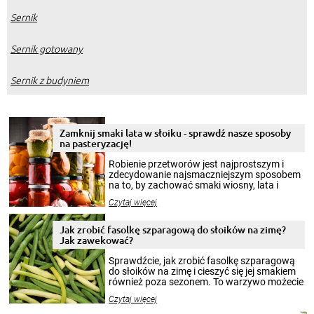
Sernik
Sernik gotowany
Sernik z budyniem
Zamknij smaki lata w słoiku - sprawdź nasze sposoby
na pasteryzację!
Robienie przetworów jest najprostszym i
zdecydowanie najsmaczniejszym sposobem
na to, by zachować smaki wiosny, lata i
jesieni na dłużej. Można robić setki zdjęć
Czytaj więcej
krajobrazów, by cieszyć nimi oko w sezonie
zimowym, ale to smaczny posiłek pozwoli w
pełni poczuć atmosferę cieplejszych
Jak zrobić fasolkę szparagową do słoików na zimę?
miesięcy. Przygotowanie słoików ze
Jak zawekować?
smakowitą zawartością musi obejmować
patenty, które pozwolą zachować świeżość
Sprawdźcie, jak zrobić fasolkę szparagową
przetworów.
do słoików na zimę i cieszyć się jej smakiem
również poza sezonem. To warzywo możecie
wekować na wiele sposobów. Wykorzystajcie
Czytaj więcej
nasze propozycje!