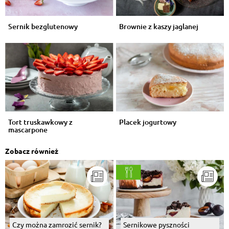
Sernik bezglutenowy
Brownie z kaszy jaglanej
Tort truskawkowy z
Placek jogurtowy
mascarpone
Zobacz również
Czy można zamrozić sernik?
Sernikowe pyszności