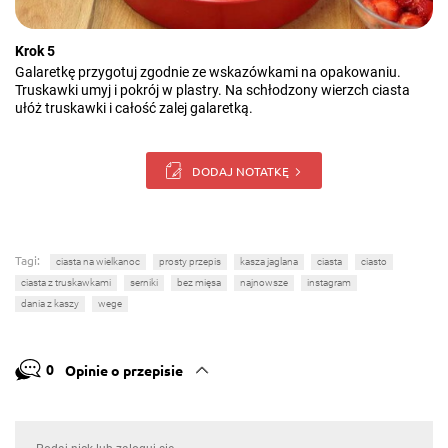
Krok 5
Galaretkę przygotuj zgodnie ze wskazówkami na opakowaniu.
Truskawki umyj i pokrój w plastry. Na schłodzony wierzch ciasta
ułóż truskawki i całość zalej galaretką.
DODAJ NOTATKĘ
Tagi:
ciasta na wielkanoc
prosty przepis
kasza jaglana
ciasta
ciasto
ciasta z truskawkami
serniki
bez mięsa
najnowsze
instagram
dania z kaszy
wege
0
Opinie o przepisie