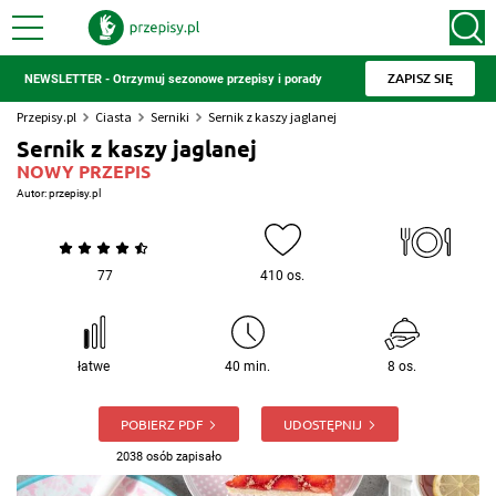
ZAPISZ SIĘ
NEWSLETTER - Otrzymuj sezonowe przepisy i porady
Przepisy.pl
Ciasta
Serniki
Sernik z kaszy jaglanej
Sernik z kaszy jaglanej
NOWY PRZEPIS
Autor:
przepisy.pl
77
410 os.
łatwe
40 min.
8 os.
POBIERZ PDF
UDOSTĘPNIJ
2038 osób zapisało