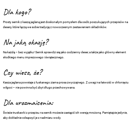
Dla kogo?
Prosty sernik z kaszą jaglaną jest doskonałym pomysłem dla osób poszukujących przepisów na
desery, które łączą we sobie tradycję z nowoczesnym zestawieniem składników.
Na jaką okazję?
Na każdą – bez wyjątku! Sernik sprawdzi się jako codzienny deser, a także jako główny element
słodkiego menu imprezowego i świątecznego.
Czy wiesz, że?
Kasza jaglana powstaje z łuskanego ziarna prosa zwyczajnego. Z uwagi na łatwość w chłonięciu
wilgoci – nie powinna być zbyt długo przechowywana.
Dla urozmaicenia:
Świeże truskawki z przepisu na sernik możecie zastąpić ich wersją mrożoną. Pamiętajcie jedynie,
aby dokładnie odsączyć je z nadmiaru wody.