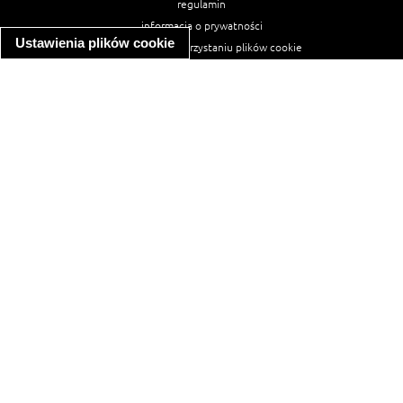
regulamin
informacja o prywatności
Ustawienia plików cookie
informacja o wykorzystaniu plików cookie
ułatwienia dostępu
Najpopularniejsze przepisy
spaghetti bolognese
makaron z kurczakiem w sosie śmietanowym
kanapka z indykiem
ratatouille
lahmacun
mac and cheese
zupa minestrone
cannelloni ze szpinakiem i ricottą
spaghetti przepisy
makaron z kurczakiem
tagliatelle z kurczakiem