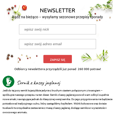
NEWSLETTER
Bądź na bieżąco – wysyłamy sezonowe przepisy i porady
ZAPISZ SIĘ
Odbiorcy newslettera przyrządzili już ponad
260 000 potraw!
Sernik z kaszy jaglanej
Jeśli do tej pory sernik kojarzyliście jedynie z kruchym ciastem połączonym z twarogiem –
spróbujcie naszego przepisu na ten deser. Sernik z kaszy jaglanej pozwoli wam odkryć zupełnie
nowe smaki, nawiązujące jednak do klasycznej wersji sernika. Do jego przygotowania nie będziecie
potrzebować tradycyjnego cukru, który zastąpiliśmy ksylitolem. Wiórki kokosowe oraz świeże
truskawki tworzą idealne zestawienie z masą z kaszy jaglanej, dodając sernikowi wyrazistości i
owocowego aromatu.