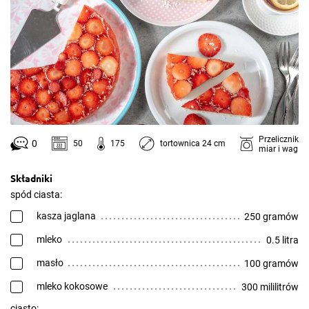
Przelicznik
0
50
175
tortownica 24 cm
miar i wag
Składniki
spód ciasta:
kasza jaglana
250 gramów
mleko
0.5 litra
masło
100 gramów
mleko kokosowe
300 mililitrów
ciasto: