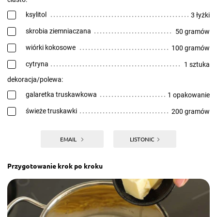
ksylitol
3 łyżki
skrobia ziemniaczana
50 gramów
wiórki kokosowe
100 gramów
cytryna
1 sztuka
dekoracja/polewa:
galaretka truskawkowa
1 opakowanie
świeże truskawki
200 gramów
EMAIL
LISTONIC
Przygotowanie krok po kroku