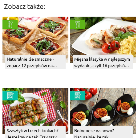
Zobacz także:
Naturalnie, że smaczne -
Mięsna klasyka w najlepszym
zobacz 12 przepisów na
wydaniu, czyli 16 przepisów
proste i pyszne połączenia
na wyborne mięso
Szaszłyk w trzech krokach?
Bolognese na nowo?
Jesteśmy na tak. Trzy razy.
Naturalnie, że tak