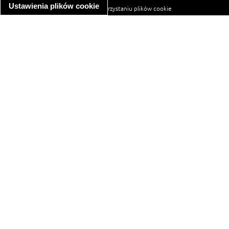
Ustawienia plików cookie
informacja o wykorzystaniu plików cookie
ułatwienia dostępu
Najpopularniejsze przepisy
spaghetti bolognese
makaron z kurczakiem w sosie śmietanowym
kanapka z indykiem
ratatouille
lahmacun
mac and cheese
zupa minestrone
cannelloni ze szpinakiem i ricottą
spaghetti przepisy
makaron z kurczakiem
tagliatelle z kurczakiem
hot dog