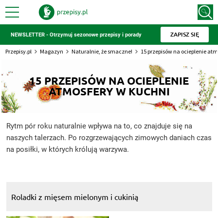
ZAPISZ SIĘ
NEWSLETTER - Otrzymuj sezonowe przepisy i porady
Przepisy.pl
Magazyn
Naturalnie, że smaczne!
15 przepisów na ocieplenie atm
15 PRZEPISÓW NA OCIEPLENIE
ATMOSFERY W KUCHNI
Rytm pór roku naturalnie wpływa na to, co znajduje się na
naszych talerzach. Po rozgrzewających zimowych daniach czas
na posiłki, w których królują warzywa.
Roladki z mięsem mielonym i cukinią