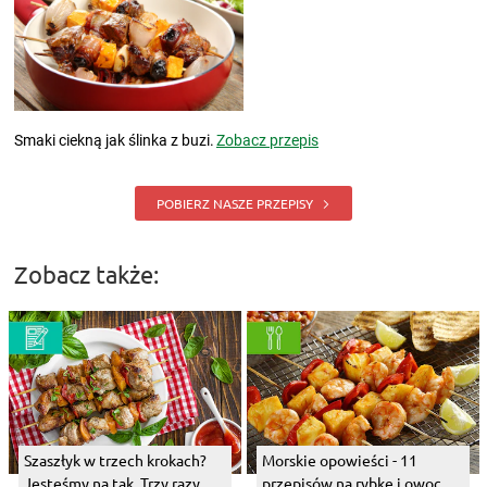
Smaki ciekną jak ślinka z buzi.
Zobacz przepis
POBIERZ NASZE PRZEPISY
Zobacz także:
Szaszłyk w trzech krokach?
Morskie opowieści - 11
Jesteśmy na tak. Trzy razy.
przepisów na rybkę i owoce