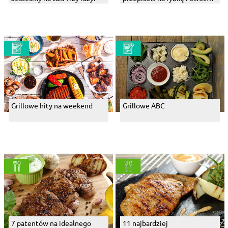
morza
Grillowe hity na weekend
Grillowe ABC
7 patentów na idealnego
11 najbardziej