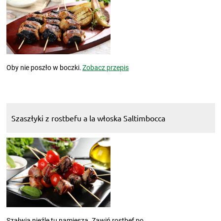
Oby nie poszło w boczki.
Zobacz przepis
Szaszłyki z rostbefu a la włoska Saltimbocca
Szałwia nieźle tu namiesza. Zawiń rostbef po