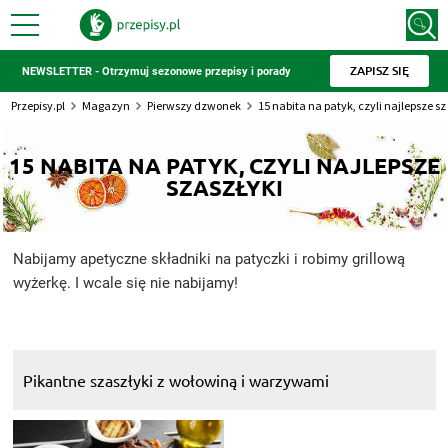
ZAPISZ SIĘ
NEWSLETTER - Otrzymuj sezonowe przepisy i porady
Przepisy.pl
Magazyn
Pierwszy dzwonek
15 nabita na patyk, czyli najlepsze sz
15 NABITA NA PATYK, CZYLI NAJLEPSZE
SZASZŁYKI
Nabijamy apetyczne składniki na patyczki i robimy grillową
wyżerkę. I wcale się nie nabijamy!
Pikantne szaszłyki z wołowiną i warzywami