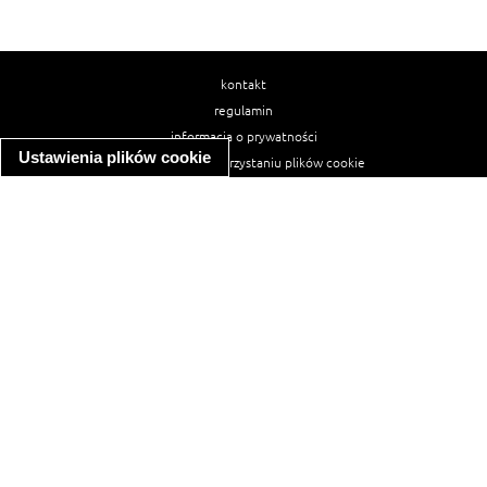
kontakt
regulamin
informacja o prywatności
Ustawienia plików cookie
informacja o wykorzystaniu plików cookie
ułatwienia dostępu
Najpopularniejsze przepisy
spaghetti bolognese
makaron z kurczakiem w sosie śmietanowym
kanapka z indykiem
ratatouille
lahmacun
mac and cheese
zupa minestrone
cannelloni ze szpinakiem i ricottą