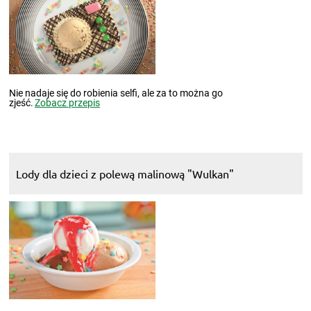
Nie nadaje się do robienia selfi, ale za to można go
zjeść.
Zobacz przepis
Lody dla dzieci z polewą malinową "Wulkan"