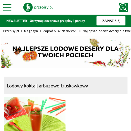
ZAPISZ SIĘ
NEWSLETTER - Otrzymuj sezonowe przepisy i porady
Przepisy.pl
Magazyn
Zaproś bliskich do stołu
Najlepsze lodowe desery dla two
NAJLEPSZE LODOWE DESERY DLA
TWOICH POCIECH
Lodowy koktajl arbuzowo-truskawkowy