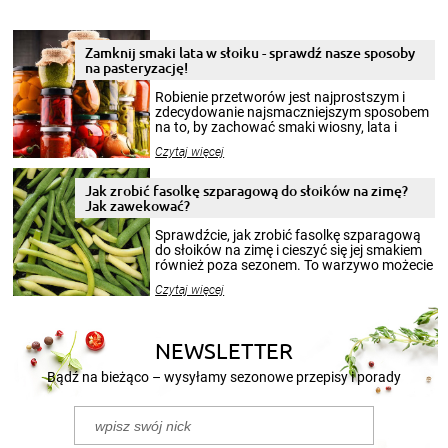
Zamknij smaki lata w słoiku - sprawdź nasze sposoby
na pasteryzację!
Robienie przetworów jest najprostszym i
zdecydowanie najsmaczniejszym sposobem
na to, by zachować smaki wiosny, lata i
jesieni na dłużej. Można robić setki zdjęć
Czytaj więcej
krajobrazów, by cieszyć nimi oko w sezonie
zimowym, ale to smaczny posiłek pozwoli w
pełni poczuć atmosferę cieplejszych
Jak zrobić fasolkę szparagową do słoików na zimę?
miesięcy. Przygotowanie słoików ze
Jak zawekować?
smakowitą zawartością musi obejmować
patenty, które pozwolą zachować świeżość
Sprawdźcie, jak zrobić fasolkę szparagową
przetworów.
do słoików na zimę i cieszyć się jej smakiem
również poza sezonem. To warzywo możecie
wekować na wiele sposobów. Wykorzystajcie
Czytaj więcej
nasze propozycje!
NEWSLETTER
Bądź na bieżąco – wysyłamy sezonowe przepisy i porady