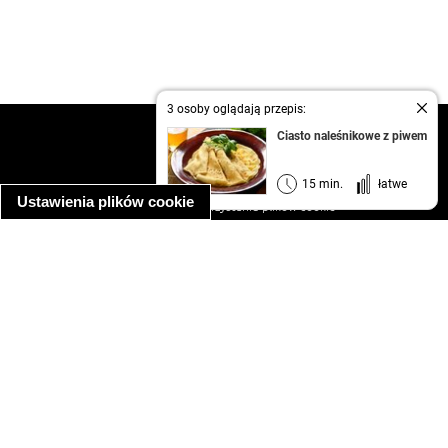
3 osoby oglądają przepis:
kontakt
Ciasto naleśnikowe z piwem
regulamin
informacja o prywatności
15 min.
łatwe
Ustawienia plików cookie
informacja o wykorzystaniu plików cookie
ułatwienia dostępu
Najpopularniejsze przepisy
spaghetti bolognese
makaron z kurczakiem w sosie śmietanowym
kanapka z indykiem
ratatouille
lahmacun
mac and cheese