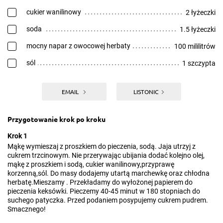
cukier wanilinowy
2 łyżeczki
soda
1.5 łyżeczki
mocny napar z owocowej herbaty
100 mililitrów
sól
1 szczypta
EMAIL
LISTONIC
Przygotowanie krok po kroku
Krok 1
Mąkę wymieszaj z proszkiem do pieczenia, sodą. Jaja utrzyj z
cukrem trzcinowym. Nie przerywając ubijania dodać kolejno olej,
mąkę z proszkiem i sodą, cukier wanilinowy,przyprawę
korzenną,sól. Do masy dodajemy utartą marchewkę oraz chłodna
herbatę.Mieszamy . Przekładamy do wyłożonej papierem do
pieczenia keksówki. Pieczemy 40-45 minut w 180 stopniach do
suchego patyczka. Przed podaniem posypujemy cukrem pudrem.
Smacznego!