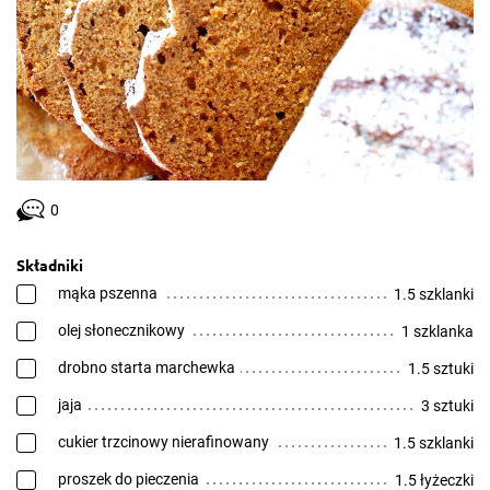
0
Składniki
mąka pszenna
1.5 szklanki
olej słonecznikowy
1 szklanka
drobno starta marchewka
1.5 sztuki
jaja
3 sztuki
cukier trzcinowy nierafinowany
1.5 szklanki
proszek do pieczenia
1.5 łyżeczki