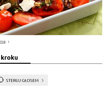
inią
 kroku
STERUJ GŁOSEM