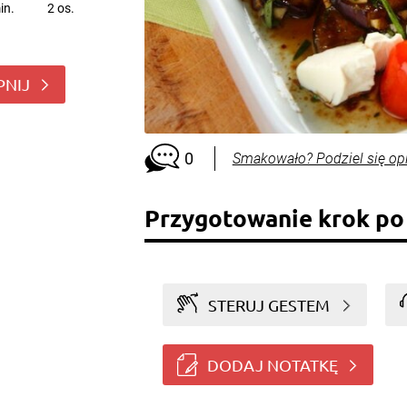
in.
2 os.
PNIJ
0
Smakowało? Podziel się op
Przygotowanie krok po
STERUJ GESTEM
DODAJ NOTATKĘ