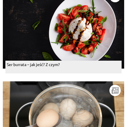
Ser burrata – jak jeść? Z czym?