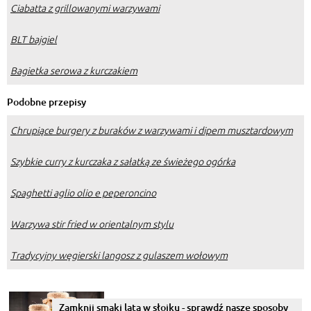
Ciabatta z grillowanymi warzywami
BLT bajgiel
Bagietka serowa z kurczakiem
Podobne przepisy
Chrupiące burgery z buraków z warzywami i dipem musztardowym
Szybkie curry z kurczaka z sałatką ze świeżego ogórka
Spaghetti aglio olio e peperoncino
Warzywa stir fried w orientalnym stylu
Tradycyjny węgierski langosz z gulaszem wołowym
Zamknij smaki lata w słoiku - sprawdź nasze sposoby