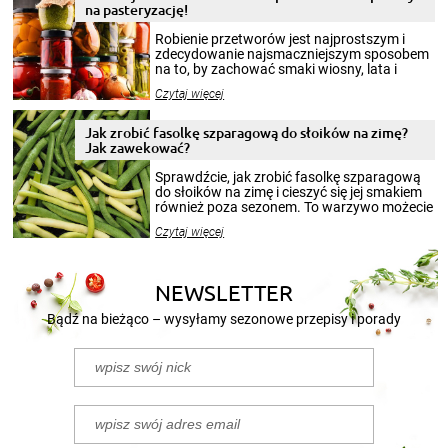
na pasteryzację!
Robienie przetworów jest najprostszym i
zdecydowanie najsmaczniejszym sposobem
na to, by zachować smaki wiosny, lata i
jesieni na dłużej. Można robić setki zdjęć
Czytaj więcej
krajobrazów, by cieszyć nimi oko w sezonie
zimowym, ale to smaczny posiłek pozwoli w
pełni poczuć atmosferę cieplejszych
Jak zrobić fasolkę szparagową do słoików na zimę?
miesięcy. Przygotowanie słoików ze
Jak zawekować?
smakowitą zawartością musi obejmować
patenty, które pozwolą zachować świeżość
Sprawdźcie, jak zrobić fasolkę szparagową
przetworów.
do słoików na zimę i cieszyć się jej smakiem
również poza sezonem. To warzywo możecie
wekować na wiele sposobów. Wykorzystajcie
Czytaj więcej
nasze propozycje!
NEWSLETTER
Bądź na bieżąco – wysyłamy sezonowe przepisy i porady