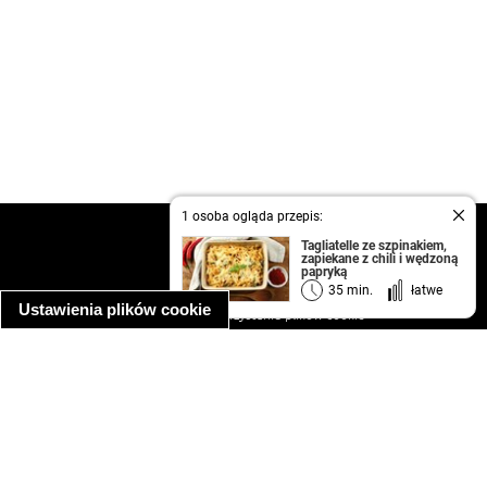
1 osoba ogląda przepis:
kontakt
Tagliatelle ze szpinakiem,
zapiekane z chili i wędzoną
regulamin
papryką
informacja o prywatności
35 min.
łatwe
Ustawienia plików cookie
informacja o wykorzystaniu plików cookie
ułatwienia dostępu
Najpopularniejsze przepisy
spaghetti bolognese
makaron z kurczakiem w sosie śmietanowym
kanapka z indykiem