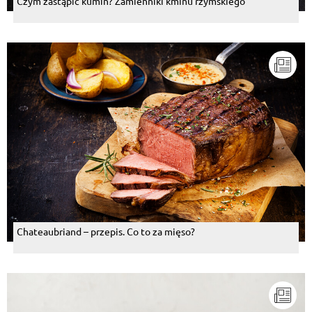
Czym zastąpić kumin? Zamienniki kminu rzymskiego
Chateaubriand – przepis. Co to za mięso?