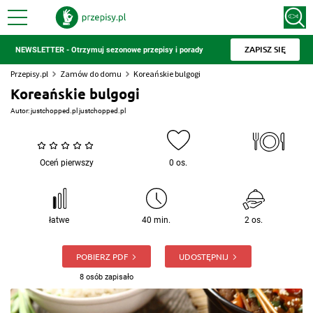
ZAPISZ SIĘ
NEWSLETTER - Otrzymuj sezonowe przepisy i porady
Przepisy.pl
Zamów do domu
Koreańskie bulgogi
Koreańskie bulgogi
Autor:
justchopped.pl justchopped.pl
Oceń pierwszy
0 os.
łatwe
40 min.
2 os.
POBIERZ PDF
UDOSTĘPNIJ
8 osób zapisało