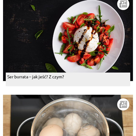
Ser burrata – jak jeść? Z czym?