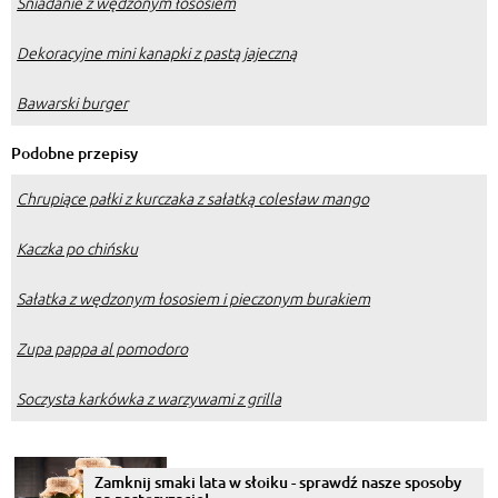
Śniadanie z wędzonym łososiem
Dekoracyjne mini kanapki z pastą jajeczną
Bawarski burger
Podobne przepisy
Chrupiące pałki z kurczaka z sałatką colesław mango
Kaczka po chińsku
Sałatka z wędzonym łososiem i pieczonym burakiem
Zupa pappa al pomodoro
Soczysta karkówka z warzywami z grilla
Zamknij smaki lata w słoiku - sprawdź nasze sposoby