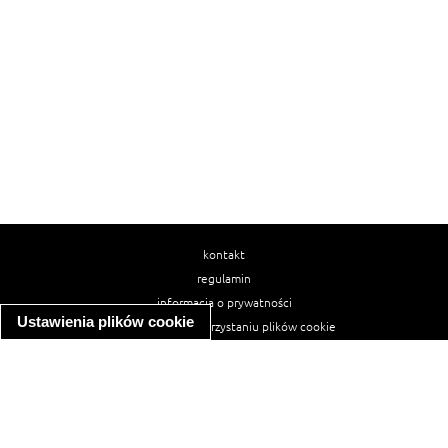
kontakt
regulamin
informacja o prywatności
Ustawienia plików cookie
informacja o wykorzystaniu plików cookie
ułatwienia dostępu
Najpopularniejsze przepisy
spaghetti bolognese