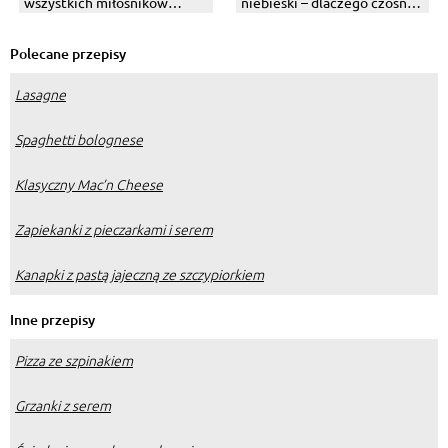
wszystkich miłośników
niebieski – dlaczego czosnek
czekolady – 8 pomysłów na
w kiszonych ogórkach ma
szybkie wypieki z kakao
taki kolor?
Polecane przepisy
Lasagne
Spaghetti bolognese
Klasyczny Mac’n Cheese
Zapiekanki z pieczarkami i serem
Kanapki z pastą jajeczną ze szczypiorkiem
Inne przepisy
Pizza ze szpinakiem
Grzanki z serem