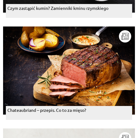
Czym zastąpić kumin? Zamienniki kminu rzymskiego
Chateaubriand – przepis. Co to za mięso?