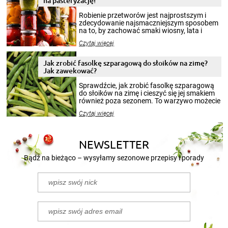
na pasteryzację!
Robienie przetworów jest najprostszym i
zdecydowanie najsmaczniejszym sposobem
na to, by zachować smaki wiosny, lata i
jesieni na dłużej. Można robić setki zdjęć
Czytaj więcej
krajobrazów, by cieszyć nimi oko w sezonie
zimowym, ale to smaczny posiłek pozwoli w
pełni poczuć atmosferę cieplejszych
Jak zrobić fasolkę szparagową do słoików na zimę?
miesięcy. Przygotowanie słoików ze
Jak zawekować?
smakowitą zawartością musi obejmować
patenty, które pozwolą zachować świeżość
Sprawdźcie, jak zrobić fasolkę szparagową
przetworów.
do słoików na zimę i cieszyć się jej smakiem
również poza sezonem. To warzywo możecie
wekować na wiele sposobów. Wykorzystajcie
Czytaj więcej
nasze propozycje!
NEWSLETTER
Bądź na bieżąco – wysyłamy sezonowe przepisy i porady