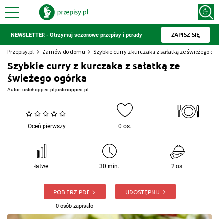
ZAPISZ SIĘ
NEWSLETTER - Otrzymuj sezonowe przepisy i porady
Przepisy.pl
Zamów do domu
Szybkie curry z kurczaka z sałatką ze świeżego og
Szybkie curry z kurczaka z sałatką ze
świeżego ogórka
Autor:
justchopped.pl justchopped.pl
Oceń pierwszy
0 os.
łatwe
30 min.
2 os.
POBIERZ PDF
UDOSTĘPNIJ
0 osób zapisało