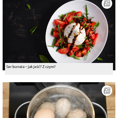
Ser burrata – jak jeść? Z czym?