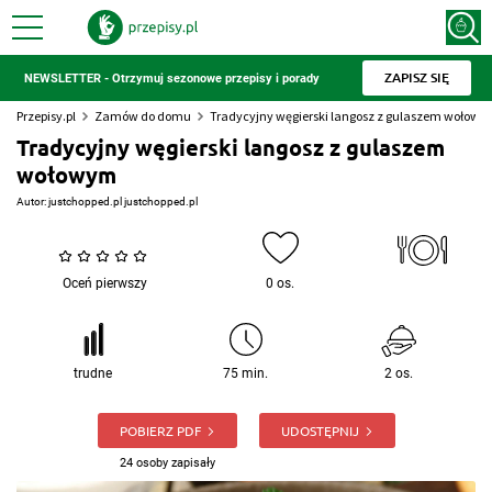
ZAPISZ SIĘ
NEWSLETTER - Otrzymuj sezonowe przepisy i porady
Przepisy.pl
Zamów do domu
Tradycyjny węgierski langosz z gulaszem wołow
Tradycyjny węgierski langosz z gulaszem
wołowym
Autor:
justchopped.pl justchopped.pl
Oceń pierwszy
0 os.
trudne
75 min.
2 os.
POBIERZ PDF
UDOSTĘPNIJ
24 osoby zapisały