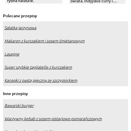
rybna halaszle.
świata. Indyjskie curry i
węgierski bogracz.
Polecane przepisy
Sałatka jarzynowa
Makaron z kurczakiem i sosem śmietanowym
Lasagne
Super szybkie tagliatelle z kurczakiem
Kanapki z pastą jajeczną ze szczypiorkiem
Inne przepisy
Bawarski burger
Warzywny kebab z sosem pistacjowo pomarańczowym