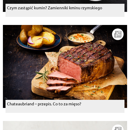
Czym zastąpić kumin? Zamienniki kminu rzymskiego
Chateaubriand – przepis. Co to za mięso?