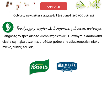
ZAPISZ SIĘ
Odbiorcy newslettera przyrządzili już ponad
260 000 potraw!
Tradycyjny węgierski langosz z gulaszem wołowym
Langoszę to specjalność kuchni węgierskiej. Głównymi składnikami
ciasta są mąka pszenna, drożdże, gotowane utłuczone ziemniaki,
mleko, cukier, sól i olej.