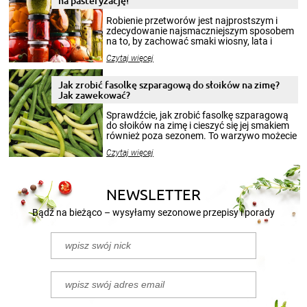
na pasteryzację!
Robienie przetworów jest najprostszym i
zdecydowanie najsmaczniejszym sposobem
na to, by zachować smaki wiosny, lata i
jesieni na dłużej. Można robić setki zdjęć
Czytaj więcej
krajobrazów, by cieszyć nimi oko w sezonie
zimowym, ale to smaczny posiłek pozwoli w
pełni poczuć atmosferę cieplejszych
Jak zrobić fasolkę szparagową do słoików na zimę?
miesięcy. Przygotowanie słoików ze
Jak zawekować?
smakowitą zawartością musi obejmować
patenty, które pozwolą zachować świeżość
Sprawdźcie, jak zrobić fasolkę szparagową
przetworów.
do słoików na zimę i cieszyć się jej smakiem
również poza sezonem. To warzywo możecie
wekować na wiele sposobów. Wykorzystajcie
Czytaj więcej
nasze propozycje!
NEWSLETTER
Bądź na bieżąco – wysyłamy sezonowe przepisy i porady