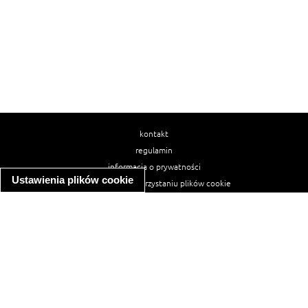
kontakt
regulamin
informacja o prywatności
Ustawienia plików cookie
informacja o wykorzystaniu plików cookie
ułatwienia dostępu
Najpopularniejsze przepisy
spaghetti bolognese
makaron z kurczakiem w sosie śmietanowym
kanapka z indykiem