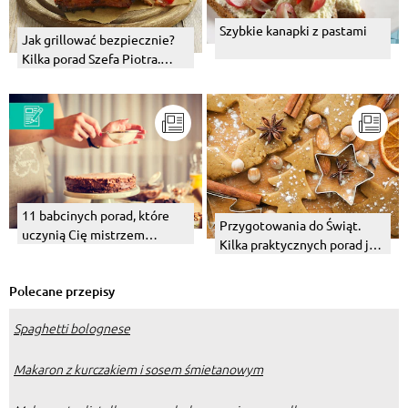
Szybkie kanapki z pastami
Jak grillować bezpiecznie?
Kilka porad Szefa Piotra.
Warzywa z grilla.
11 babcinych porad, które
Przygotowania do Świąt.
uczynią Cię mistrzem
Kilka praktycznych porad jak
wypieków
przeżyć przedświąteczne
szaleństwo.
Polecane przepisy
Spaghetti bolognese
Makaron z kurczakiem i sosem śmietanowym