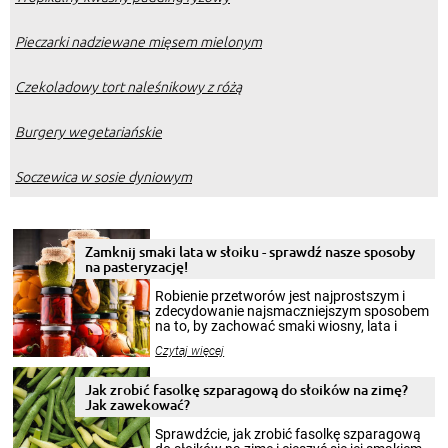
Pieczarki nadziewane mięsem mielonym
Czekoladowy tort naleśnikowy z różą
Burgery wegetariańskie
Soczewica w sosie dyniowym
Zamknij smaki lata w słoiku - sprawdź nasze sposoby
na pasteryzację!
Robienie przetworów jest najprostszym i
zdecydowanie najsmaczniejszym sposobem
na to, by zachować smaki wiosny, lata i
jesieni na dłużej. Można robić setki zdjęć
Czytaj więcej
krajobrazów, by cieszyć nimi oko w sezonie
zimowym, ale to smaczny posiłek pozwoli w
pełni poczuć atmosferę cieplejszych
Jak zrobić fasolkę szparagową do słoików na zimę?
miesięcy. Przygotowanie słoików ze
Jak zawekować?
smakowitą zawartością musi obejmować
patenty, które pozwolą zachować świeżość
Sprawdźcie, jak zrobić fasolkę szparagową
przetworów.