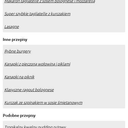
Makaron tagliatelle z sosem bolognese i mozzarellą
Super szybkie tagliatelle z kurczakiem
Lasagne
Inne przepisy
Rybne burgery
Kanapki z pieczoną wołowiną i piklami
Kanapki na piknik
Klasyczne ragout bolognese
Kurczak ze szpinakiem w sosie śmietanowym
Podobne przepisy
Tropikalny kwaśny pudding ryżowy