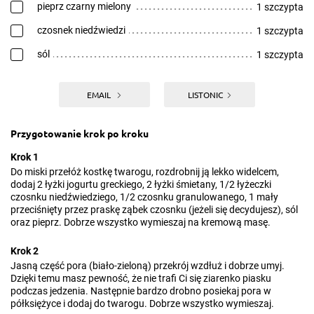
pieprz czarny mielony
1 szczypta
czosnek niedźwiedzi
1 szczypta
sól
1 szczypta
EMAIL
LISTONIC
Przygotowanie krok po kroku
Krok 1
Do miski przełóż kostkę twarogu, rozdrobnij ją lekko widelcem,
dodaj 2 łyżki jogurtu greckiego, 2 łyżki śmietany, 1/2 łyżeczki
czosnku niedźwiedziego, 1/2 czosnku granulowanego, 1 mały
przeciśnięty przez praskę ząbek czosnku (jeżeli się decydujesz), sól
oraz pieprz. Dobrze wszystko wymieszaj na kremową masę.
Krok 2
Jasną część pora (biało-zieloną) przekrój wzdłuż i dobrze umyj.
Dzięki temu masz pewność, że nie trafi Ci się ziarenko piasku
podczas jedzenia. Następnie bardzo drobno posiekaj pora w
półksiężyce i dodaj do twarogu. Dobrze wszystko wymieszaj.