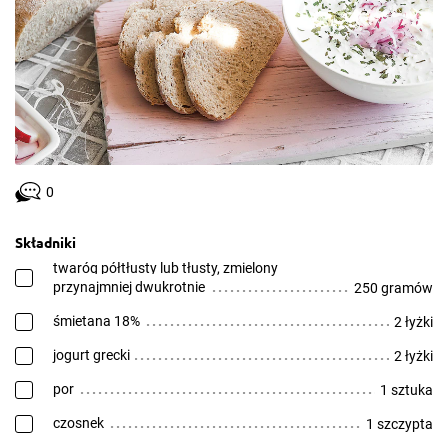
0
Składniki
twaróg półtłusty lub tłusty, zmielony
przynajmniej dwukrotnie
250 gramów
śmietana 18%
2 łyżki
jogurt grecki
2 łyżki
por
1 sztuka
czosnek
1 szczypta