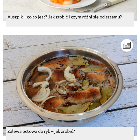
Auszpik – co to jest? Jak zrobić i czym różni się od sztamu?
Zalewa octowa do ryb – jak zrobić?