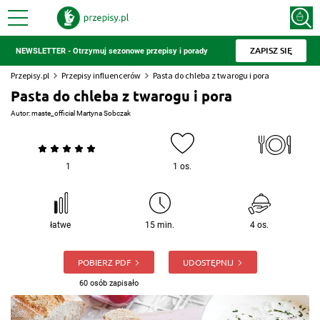
ZAPISZ SIĘ
NEWSLETTER - Otrzymuj sezonowe przepisy i porady
Przepisy.pl
Przepisy influencerów
Pasta do chleba z twarogu i pora
Pasta do chleba z twarogu i pora
Autor:
maste_official Martyna Sobczak
1
1 os.
łatwe
15 min.
4 os.
POBIERZ PDF
UDOSTĘPNIJ
60 osób zapisało