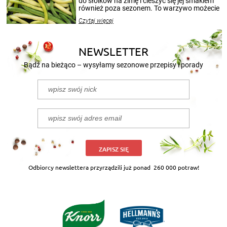
do słoików na zimę i cieszyć się jej smakiem
również poza sezonem. To warzywo możecie
wekować na wiele sposobów. Wykorzystajcie
Czytaj więcej
nasze propozycje!
NEWSLETTER
Bądź na bieżąco – wysyłamy sezonowe przepisy i porady
ZAPISZ SIĘ
Odbiorcy newslettera przyrządzili już ponad
260 000 potraw!