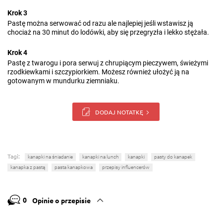
Krok 3
Pastę można serwować od razu ale najlepiej jeśli wstawisz ją
chociaż na 30 minut do lodówki, aby się przegryzła i lekko stężała.
Krok 4
Pastę z twarogu i pora serwuj z chrupiącym pieczywem, świeżymi
rzodkiewkami i szczypiorkiem. Możesz również ułożyć ją na
gotowanym w mundurku ziemniaku.
DODAJ NOTATKĘ
Tagi:
kanapki na śniadanie
kanapki na lunch
kanapki
pasty do kanapek
kanapka z pastą
pasta kanapkowa
przepisy influencerów
0
Opinie o przepisie