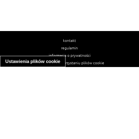
kontakt
regulamin
informacja o prywatności
Ustawienia plików cookie
informacja o wykorzystaniu plików cookie
ułatwienia dostępu
Najpopularniejsze przepisy
spaghetti bolognese
makaron z kurczakiem w sosie śmietanowym
kanapka z indykiem
ratatouille
lahmacun
mac and cheese