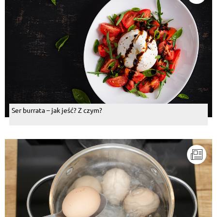
Ser burrata – jak jeść? Z czym?