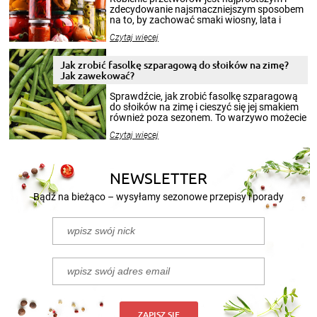
zdecydowanie najsmaczniejszym sposobem
na to, by zachować smaki wiosny, lata i
jesieni na dłużej. Można robić setki zdjęć
Czytaj więcej
krajobrazów, by cieszyć nimi oko w sezonie
zimowym, ale to smaczny posiłek pozwoli w
pełni poczuć atmosferę cieplejszych
Jak zrobić fasolkę szparagową do słoików na zimę?
miesięcy. Przygotowanie słoików ze
Jak zawekować?
smakowitą zawartością musi obejmować
patenty, które pozwolą zachować świeżość
Sprawdźcie, jak zrobić fasolkę szparagową
przetworów.
do słoików na zimę i cieszyć się jej smakiem
również poza sezonem. To warzywo możecie
wekować na wiele sposobów. Wykorzystajcie
Czytaj więcej
nasze propozycje!
NEWSLETTER
Bądź na bieżąco – wysyłamy sezonowe przepisy i porady
ZAPISZ SIĘ