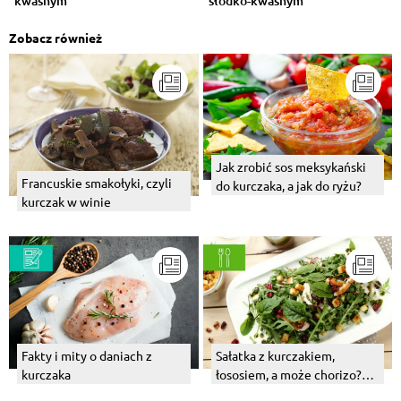
kwaśnym
słodko-kwaśnym
Zobacz również
Jak zrobić sos meksykański
Francuskie smakołyki, czyli
do kurczaka, a jak do ryżu?
kurczak w winie
Fakty i mity o daniach z
Sałatka z kurczakiem,
kurczaka
łososiem, a może chorizo?
Wybierz swój numer 1!