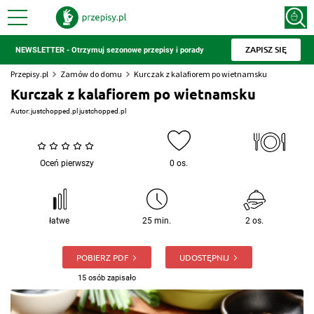
ZAPISZ SIĘ
NEWSLETTER - Otrzymuj sezonowe przepisy i porady
Przepisy.pl
Zamów do domu
Kurczak z kalafiorem po wietnamsku
Kurczak z kalafiorem po wietnamsku
Autor:
justchopped.pl justchopped.pl
Oceń pierwszy
0 os.
łatwe
25 min.
2 os.
POBIERZ PDF
UDOSTĘPNIJ
15 osób zapisało