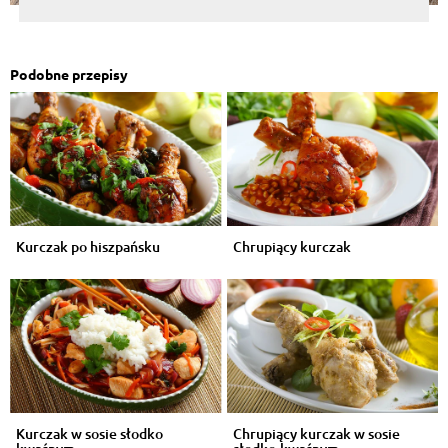
Podobne przepisy
Kurczak po hiszpańsku
Chrupiący kurczak
Kurczak w sosie słodko
Chrupiący kurczak w sosie