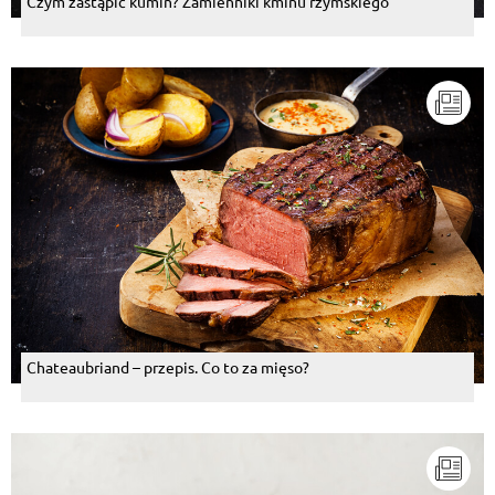
Czym zastąpić kumin? Zamienniki kminu rzymskiego
Chateaubriand – przepis. Co to za mięso?