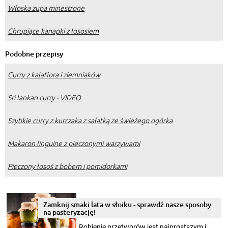
Włoska zupa minestrone
Chrupiące kanapki z łososiem
Podobne przepisy
Curry z kalafiora i ziemniaków
Sri lankan curry - VIDEO
Szybkie curry z kurczaka z sałatką ze świeżego ogórka
Makaron linguine z pieczonymi warzywami
Pieczony łosoś z bobem i pomidorkami
Zamknij smaki lata w słoiku - sprawdź nasze sposoby
na pasteryzację!
Robienie przetworów jest najprostszym i