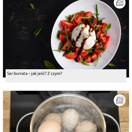
Ser burrata – jak jeść? Z czym?