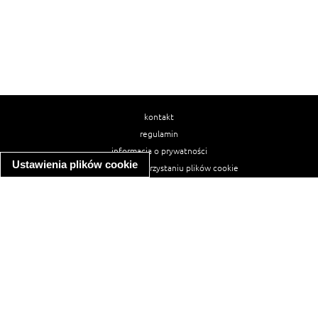
kontakt
regulamin
informacja o prywatności
Ustawienia plików cookie
informacja o wykorzystaniu plików cookie
ułatwienia dostępu
Najpopularniejsze przepisy
spaghetti bolognese
makaron z kurczakiem w sosie śmietanowym
kanapka z indykiem
ratatouille