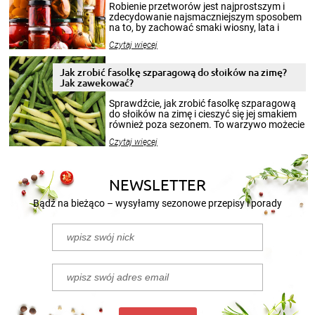
Robienie przetworów jest najprostszym i
zdecydowanie najsmaczniejszym sposobem
na to, by zachować smaki wiosny, lata i
jesieni na dłużej. Można robić setki zdjęć
Czytaj więcej
krajobrazów, by cieszyć nimi oko w sezonie
zimowym, ale to smaczny posiłek pozwoli w
pełni poczuć atmosferę cieplejszych
Jak zrobić fasolkę szparagową do słoików na zimę?
miesięcy. Przygotowanie słoików ze
Jak zawekować?
smakowitą zawartością musi obejmować
patenty, które pozwolą zachować świeżość
Sprawdźcie, jak zrobić fasolkę szparagową
przetworów.
do słoików na zimę i cieszyć się jej smakiem
również poza sezonem. To warzywo możecie
wekować na wiele sposobów. Wykorzystajcie
Czytaj więcej
nasze propozycje!
NEWSLETTER
Bądź na bieżąco – wysyłamy sezonowe przepisy i porady