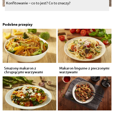
Konfitowanie – co to jest? Co to znaczy?
Podobne przepisy
Smażony makaron z
Makaron linguine z pieczonymi
chrupiącymi warzywami
warzywami