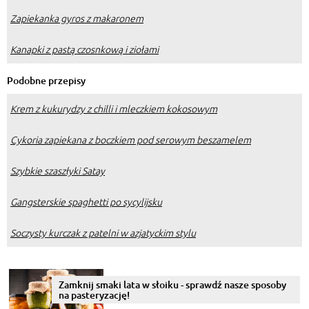
Zapiekanka gyros z makaronem
Kanapki z pastą czosnkową i ziołami
Podobne przepisy
Krem z kukurydzy z chilli i mleczkiem kokosowym
Cykoria zapiekana z boczkiem pod serowym beszamelem
Szybkie szaszłyki Satay
Gangsterskie spaghetti po sycylijsku
Soczysty kurczak z patelni w azjatyckim stylu
Zamknij smaki lata w słoiku - sprawdź nasze sposoby
na pasteryzację!