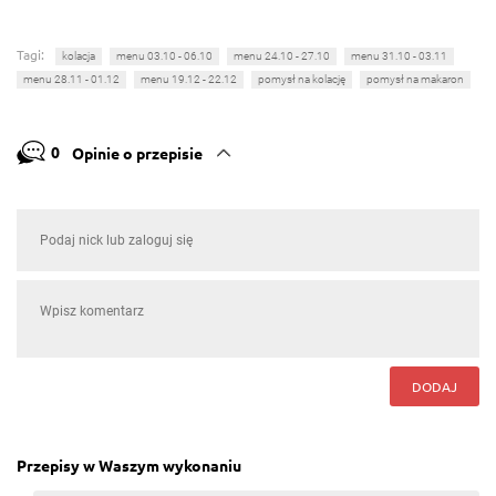
Tagi:
kolacja
menu 03.10 - 06.10
menu 24.10 - 27.10
menu 31.10 - 03.11
menu 28.11 - 01.12
menu 19.12 - 22.12
pomysł na kolację
pomysł na makaron
0
Opinie o przepisie
DODAJ
Przepisy w Waszym wykonaniu