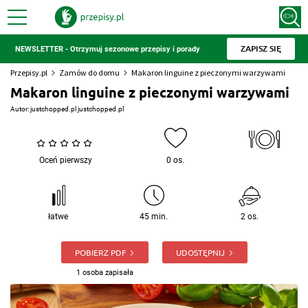
ZAPISZ SIĘ
NEWSLETTER - Otrzymuj sezonowe przepisy i porady
Przepisy.pl
Zamów do domu
Makaron linguine z pieczonymi warzywami
Makaron linguine z pieczonymi warzywami
Autor:
justchopped.pl justchopped.pl
Oceń pierwszy
0 os.
łatwe
45 min.
2 os.
POBIERZ PDF
UDOSTĘPNIJ
1 osoba zapisała