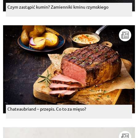
Czym zastąpić kumin? Zamienniki kminu rzymskiego
Chateaubriand – przepis. Co to za mięso?