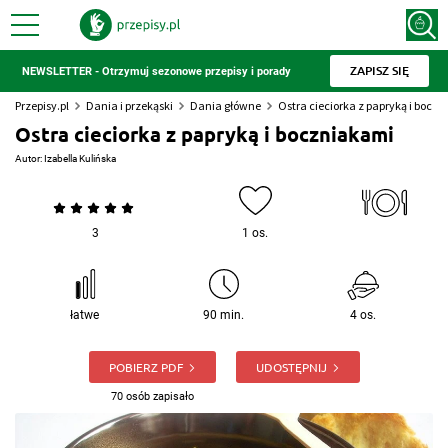
ZAPISZ SIĘ
NEWSLETTER - Otrzymuj sezonowe przepisy i porady
Przepisy.pl
Dania i przekąski
Dania główne
Ostra cieciorka z papryką i bocz
Ostra cieciorka z papryką i boczniakami
Autor:
Izabella Kulińska
3
1 os.
łatwe
90 min.
4 os.
POBIERZ PDF
UDOSTĘPNIJ
70 osób zapisało