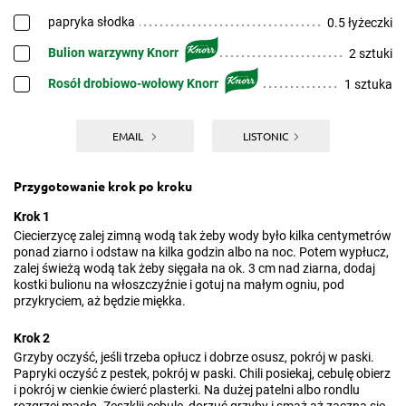
papryka słodka
0.5 łyżeczki
Bulion warzywny Knorr
2 sztuki
Rosół drobiowo-wołowy Knorr
1 sztuka
EMAIL
LISTONIC
Przygotowanie krok po kroku
Krok 1
Ciecierzycę zalej zimną wodą tak żeby wody było kilka centymetrów
ponad ziarno i odstaw na kilka godzin albo na noc. Potem wypłucz,
zalej świeżą wodą tak żeby sięgała na ok. 3 cm nad ziarna, dodaj
kostki bulionu na włoszczyźnie i gotuj na małym ogniu, pod
przykryciem, aż będzie miękka.
Krok 2
Grzyby oczyść, jeśli trzeba opłucz i dobrze osusz, pokrój w paski.
Papryki oczyść z pestek, pokrój w paski. Chili posiekaj, cebulę obierz
i pokrój w cienkie ćwierć plasterki. Na dużej patelni albo rondlu