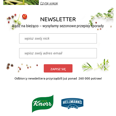
wekować na wiele sposobów. Wykorzystajcie
Czytaj więcej
nasze propozycje!
NEWSLETTER
Bądź na bieżąco – wysyłamy sezonowe przepisy i porady
ZAPISZ SIĘ
Odbiorcy newslettera przyrządzili już ponad
260 000 potraw!