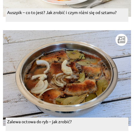
Auszpik – co to jest? Jak zrobić i czym różni się od sztamu?
Zalewa octowa do ryb – jak zrobić?