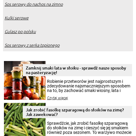
Sos serowy do nachos na zimno
Kulki serowe
Gulasz po polsku
Sos serowy z serka topionego
Zamknij smaki lata w słoiku - sprawdź nasze sposoby
na pasteryzację!
Robienie przetworów jest najprostszym i
zdecydowanie najsmaczniejszym sposobem
na to, by zachować smaki wiosny, lata i
jesieni na dłużej. Można robić setki zdjęć
Czytaj więcej
krajobrazów, by cieszyć nimi oko w sezonie
zimowym, ale to smaczny posiłek pozwoli w
pełni poczuć atmosferę cieplejszych
Jak zrobić fasolkę szparagową do słoików na zimę?
miesięcy. Przygotowanie słoików ze
Jak zawekować?
smakowitą zawartością musi obejmować
patenty, które pozwolą zachować świeżość
Sprawdźcie, jak zrobić fasolkę szparagową
przetworów.
do słoików na zimę i cieszyć się jej smakiem
również poza sezonem. To warzywo możecie