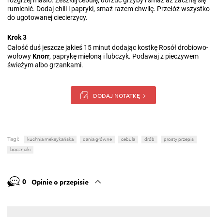
rozgrzej masło. Zeszklij cebulę, dorzuć grzyby i smaż aż zaczną się
rumienić. Dodaj chili i papryki, smaż razem chwilę. Przełóż wszystko
do ugotowanej ciecierzycy.
Krok 3
Całość duś jeszcze jakieś 15 minut dodając kostkę Rosół drobiowo-
wołowy
Knorr
, paprykę mieloną i lubczyk. Podawaj z pieczywem
świeżym albo grzankami.
DODAJ NOTATKĘ
Tagi:
kuchnia meksykańska
dania główne
cebula
drób
prosty przepis
boczniaki
0
Opinie o przepisie