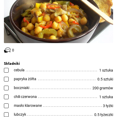
0
Składniki
cebula
1 sztuka
papryka żółta
0.5 sztuki
boczniaki
200 gramów
chili czerwona
1 sztuka
masło klarowane
3 łyżki
lubczyk
0.5 łyżeczki