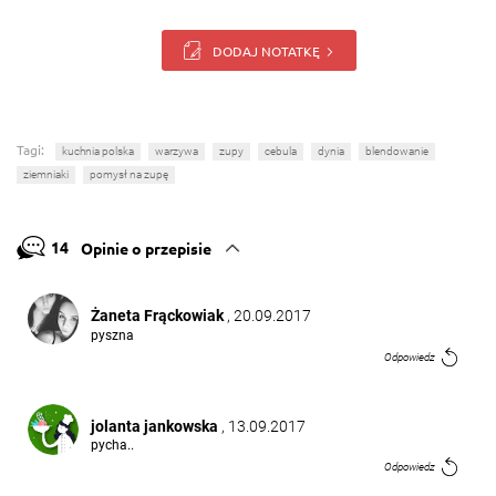
DODAJ NOTATKĘ
Tagi:
kuchnia polska
warzywa
zupy
cebula
dynia
blendowanie
ziemniaki
pomysł na zupę
14
Opinie o przepisie
Żaneta Frąckowiak
, 20.09.2017
pyszna
Odpowiedz
jolanta jankowska
, 13.09.2017
pycha..
Odpowiedz