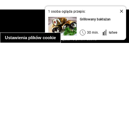
1 osoba ogląda przepis:
kontakt
Grillowany bakłażan
regulamin
informacja o prywatności
30 min.
łatwe
Ustawienia plików cookie
informacja o wykorzystaniu plików cookie
ułatwienia dostępu
Najpopularniejsze przepisy
spaghetti bolognese
makaron z kurczakiem w sosie śmietanowym
kanapka z indykiem
ratatouille
lahmacun
mac and cheese
zupa minestrone
cannelloni ze szpinakiem i ricottą