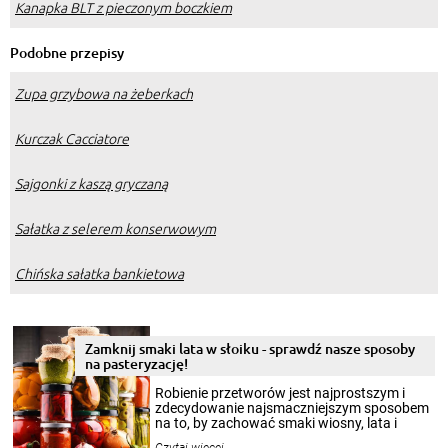
Kanapka BLT z pieczonym boczkiem
Podobne przepisy
Zupa grzybowa na żeberkach
Kurczak Cacciatore
Sajgonki z kaszą gryczaną
Sałatka z selerem konserwowym
Chińska sałatka bankietowa
Zamknij smaki lata w słoiku - sprawdź nasze sposoby
na pasteryzację!
Robienie przetworów jest najprostszym i
zdecydowanie najsmaczniejszym sposobem
na to, by zachować smaki wiosny, lata i
jesieni na dłużej. Można robić setki zdjęć