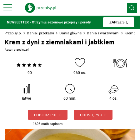
ZAPISZ SIĘ
NEWSLETTER - Otrzymuj sezonowe przepisy i porady
Przepisy.pl
Dania i przekąski
Dania główne
Dania z warzywami
Krem z dy
Krem z dyni z ziemniakami i jabłkiem
Autor:
przepisy.pl
90
960 os.
łatwe
60 min.
4 os.
POBIERZ PDF
UDOSTĘPNIJ
1626 osób zapisało