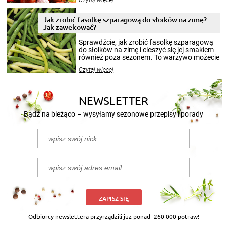
Czytaj więcej
krajobrazów, by cieszyć nimi oko w sezonie
zimowym, ale to smaczny posiłek pozwoli w
pełni poczuć atmosferę cieplejszych
Jak zrobić fasolkę szparagową do słoików na zimę?
miesięcy. Przygotowanie słoików ze
Jak zawekować?
smakowitą zawartością musi obejmować
patenty, które pozwolą zachować świeżość
Sprawdźcie, jak zrobić fasolkę szparagową
przetworów.
do słoików na zimę i cieszyć się jej smakiem
również poza sezonem. To warzywo możecie
wekować na wiele sposobów. Wykorzystajcie
Czytaj więcej
nasze propozycje!
NEWSLETTER
Bądź na bieżąco – wysyłamy sezonowe przepisy i porady
ZAPISZ SIĘ
Odbiorcy newslettera przyrządzili już ponad
260 000 potraw!