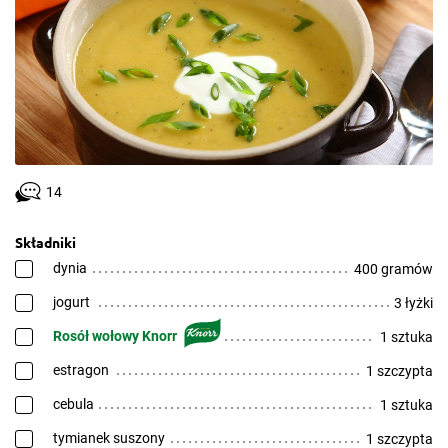
14
Składniki
dynia
400 gramów
jogurt
3 łyżki
Rosół wołowy Knorr
1 sztuka
estragon
1 szczypta
cebula
1 sztuka
tymianek suszony
1 szczypta