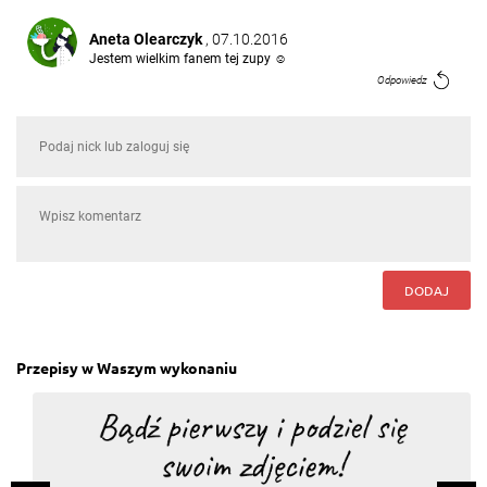
Aneta Olearczyk
, 07.10.2016
Jestem wielkim fanem tej zupy ☺
Odpowiedz
Ewa Portkowska
, 06.10.2016
Ewelina Holubowicz
Odpowiedz
JolaNta Magdziarz
, 06.10.2016
a po co "psuć" ją ziemniakiem?
DODAJ
Odpowiedz
Beata Kieza-Dowejno
, 06.10.2016
Przepisy w Waszym wykonaniu
Moja!!!
Odpowiedz
Jola Dębska-Kołacz
, 06.10.2016