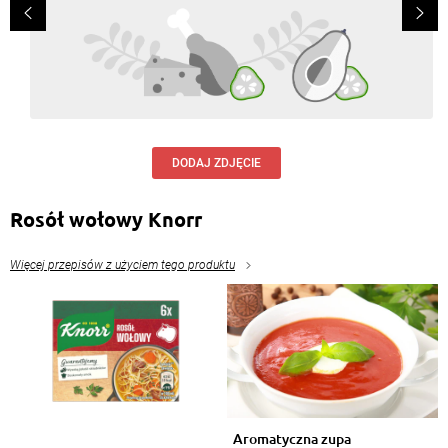
Zawsze dodaję pora... i dużo imbiru. Pychaaaa.
Odpowiedz
Maria Wąsek
, 06.10.2016
Zupa z dyni jest najpyszniejsza , ale bez pora i
czosnku ... i Knorra ... Na masełku z dodatkiem
marchewki , jabłka , zatarta korzeniem imbiru do
smaku sok z cytryny lekko osolona ze śmietanką ...
Polecam ...
DODAJ ZDJĘCIE
Odpowiedz
Rosół wołowy Knorr
Barbara Żukowska
, 06.10.2016
To moja dzisiejsxa
Więcej przepisów z użyciem tego produktu
Odpowiedz
Mirosława Radomska Królczyk
, 17.09.2016
Uwielbiam,własnie dziś jadłam. Pyszny i zdrowy.
Odpowiedz
Aromatyczna zupa
Lidia Jakubowska
, 17.09.2016