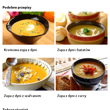
Podobne przepisy
Kremowa zupa z dyni
Zupa z dyni i batatów
Zupa z dyni z szafranem
Zupa z dyni z curry
Zobacz również