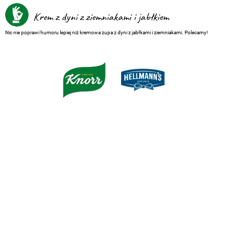
Krem z dyni z ziemniakami i jabłkiem
Nic nie poprawi humoru lepiej niż kremowa zupa z dyni z jabłkami i ziemniakami. Polecamy!