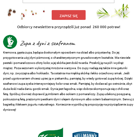
ZAPISZ SIĘ
Odbiorcy newslettera przyrządzili już ponad
260 000 potraw!
Zupa z dyni z szafranem
Kremowa, gęsta zupa, będąca doskonałym sposobem na obiad albo przystawkę. Do jej
przygotowania użyj dyni piżmowej, o charakterystycznym gruszkowatym kształcie. Ma niewiele
pestek i pomarańczowo-złoty kolor, a jej skórka jest dość twarda. Przekrój ją na pół i wydrąż
miąższ. Poza sezonem wykorzystaj mrożone warzywa. Do zupy nadają się także inne gatunki
dyni, np. zwyczajna albo hokkaido. Ta ostatnia ma miękką skórkę i lekko orzechowy smak. Jeśli
przed ugotowaniem chcesz upiec ją w piekarniku, pamiętaj, by wtedy gotować zupę krócej. Dzięki
szafranowi zupa zyska intensywniejszy kolor oraz smak. Pamiętaj, by dodawać go ostrożnie, zbyt
duża ilość nada daniu gorzki smak. Dynia jest łagodna, więc dobrze skomponuje się z chili oraz
fetą. Spróbuj również doprawić ją imbirem albo sokiem z pomarańczy. Zupę udekoruj posypaną,
pokruszoną fetą, prażonymi pestkami dyni i olejem dyniowym albo octem balsamicznym. Serwuj z
bagietką i kleksem jogurtu naturalnego. Koniecznie wypróbuj tę propozycję na przyrządzenie zupy
dyniowej!