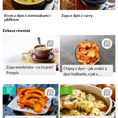
Krem z dyni z ziemniakami i
Zupa z dyni z curry
jabłkiem
Zobacz również
Zupa wiedeńska – co to jest?
Chipsy z dyni – jak zrobić z
Przepis
dyni hokkaido, a jak z
piżmowej? Przepis