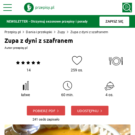
ZAPISZ SIĘ
NEWSLETTER - Otrzymuj sezonowe przepisy i porady
Przepisy.pl
Dania i przekąski
Zupy
Zupa z dyni z szafranem
Zupa z dyni z szafranem
Autor:
przepisy.pl
14
259 os.
łatwe
60 min.
4 os.
POBIERZ PDF
UDOSTĘPNIJ
241 osób zapisało