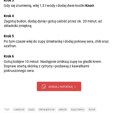
Krok 3
Gdy się zrumienią, wlej 1,5 l wody i dodaj dwie kostki
Knorr
.
Krok 4
Zagotuj bulion, dodaj dynię i gotuj całość przez ok. 20 minut, aż
składniki zmiękną.
Krok 5
Po tym czasie wlej do zupy śmietankę i dodaj połowę sera, chili oraz
szafran.
Krok 6
Gotuj kolejne 10 minut. Następnie zmiksuj zupę na gładki krem.
Dopraw startą skórką z cytryny i podawaj z kawałkami
pokruszonego sera.
DODAJ NOTATKĘ
Tagi:
warzywa
zupy
dania główne
cebula
zupy kremy
dynia