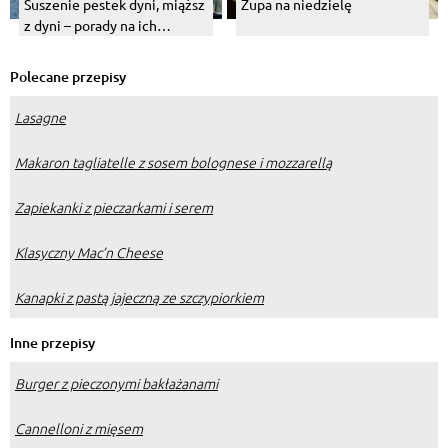
Suszenie pestek dyni, miąższ
Zupa na niedzielę
z dyni – porady na ich
wykorzystanie po Halloween
Polecane przepisy
Lasagne
Makaron tagliatelle z sosem bolognese i mozzarellą
Zapiekanki z pieczarkami i serem
Klasyczny Mac’n Cheese
Kanapki z pastą jajeczną ze szczypiorkiem
Inne przepisy
Burger z pieczonymi bakłażanami
Cannelloni z mięsem