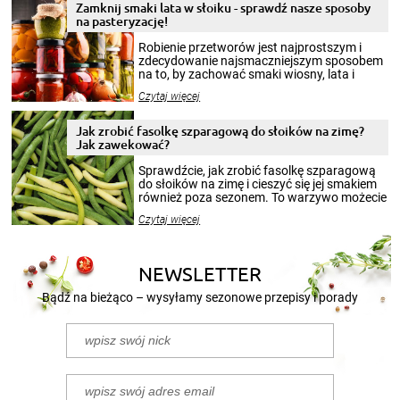
Zamknij smaki lata w słoiku - sprawdź nasze sposoby
na pasteryzację!
Robienie przetworów jest najprostszym i
zdecydowanie najsmaczniejszym sposobem
na to, by zachować smaki wiosny, lata i
jesieni na dłużej. Można robić setki zdjęć
Czytaj więcej
krajobrazów, by cieszyć nimi oko w sezonie
zimowym, ale to smaczny posiłek pozwoli w
pełni poczuć atmosferę cieplejszych
Jak zrobić fasolkę szparagową do słoików na zimę?
miesięcy. Przygotowanie słoików ze
Jak zawekować?
smakowitą zawartością musi obejmować
patenty, które pozwolą zachować świeżość
Sprawdźcie, jak zrobić fasolkę szparagową
przetworów.
do słoików na zimę i cieszyć się jej smakiem
również poza sezonem. To warzywo możecie
wekować na wiele sposobów. Wykorzystajcie
Czytaj więcej
nasze propozycje!
NEWSLETTER
Bądź na bieżąco – wysyłamy sezonowe przepisy i porady