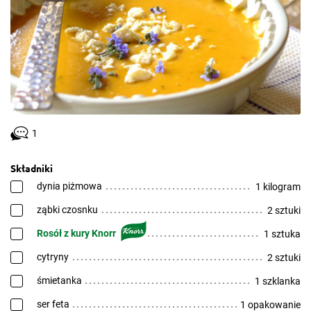
1
Składniki
dynia piżmowa
1 kilogram
ząbki czosnku
2 sztuki
Rosół z kury Knorr
1 sztuka
cytryny
2 sztuki
śmietanka
1 szklanka
ser feta
1 opakowanie