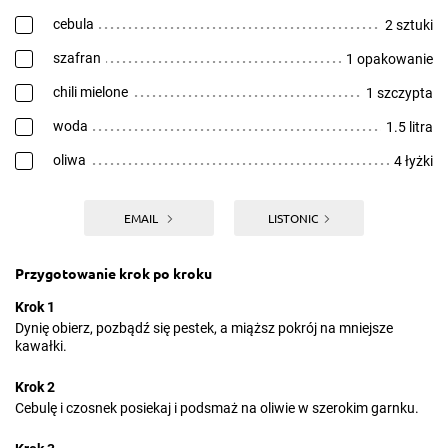
cebula
2 sztuki
szafran
1 opakowanie
chili mielone
1 szczypta
woda
1.5 litra
oliwa
4 łyżki
EMAIL
LISTONIC
Przygotowanie krok po kroku
Krok 1
Dynię obierz, pozbądź się pestek, a miąższ pokrój na mniejsze
kawałki.
Krok 2
Cebulę i czosnek posiekaj i podsmaż na oliwie w szerokim garnku.