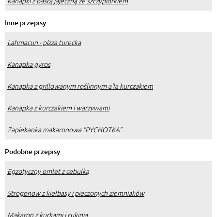
Kanapki z pastą jajeczną ze szczypiorkiem
Inne przepisy
Lahmacun - pizza turecka
Kanapka gyros
Kanapka z grillowanym roślinnym a'la kurczakiem
Kanapka z kurczakiem i warzywami
Zapiekanka makaronowa "PYCHOTKA"
Podobne przepisy
Egzotyczny omlet z cebulką
Strogonow z kiełbasy i pieczonych ziemniaków
Makaron z kurkami i cukinią