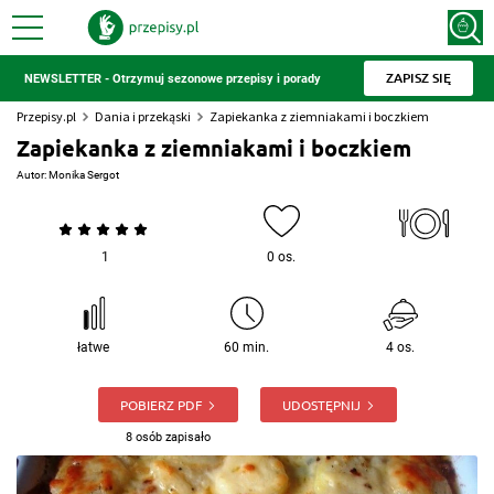
ZAPISZ SIĘ
NEWSLETTER - Otrzymuj sezonowe przepisy i porady
Przepisy.pl
Dania i przekąski
Zapiekanka z ziemniakami i boczkiem
Zapiekanka z ziemniakami i boczkiem
Autor:
Monika Sergot
1
0 os.
łatwe
60 min.
4 os.
POBIERZ PDF
UDOSTĘPNIJ
8 osób zapisało