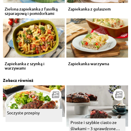
Zielona zapiekanka z fasolką
Zapiekanka z gulaszem
szparagową i pomidorkami
Zapiekanka z szynką i
Zapiekanka warzywna
warzywami
Zobacz również
Soczyste przepisy
Proste i szybkie ciasto ze
śliwkami – 3 sprawdzone