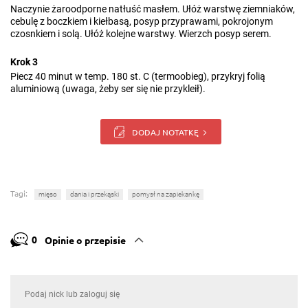
Naczynie żaroodporne natłuść masłem. Ułóż warstwę ziemniaków,
cebulę z boczkiem i kiełbasą, posyp przyprawami, pokrojonym
czosnkiem i solą. Ułóż kolejne warstwy. Wierzch posyp serem.
Krok 3
Piecz 40 minut w temp. 180 st. C (termoobieg), przykryj folią
aluminiową (uwaga, żeby ser się nie przykleił).
DODAJ NOTATKĘ
Tagi:
mięso
dania i przekąski
pomysł na zapiekankę
0
Opinie o przepisie