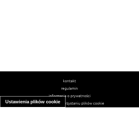
kontakt
regulamin
informacja o prywatności
Ustawienia plików cookie
informacja o wykorzystaniu plików cookie
ułatwienia dostępu
Najpopularniejsze przepisy
spaghetti bolognese