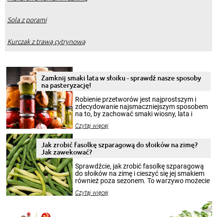
Sola z porami
Kurczak z trawą cytrynową
Zamknij smaki lata w słoiku - sprawdź nasze sposoby
na pasteryzację!
Robienie przetworów jest najprostszym i
zdecydowanie najsmaczniejszym sposobem
na to, by zachować smaki wiosny, lata i
jesieni na dłużej. Można robić setki zdjęć
Czytaj więcej
krajobrazów, by cieszyć nimi oko w sezonie
zimowym, ale to smaczny posiłek pozwoli w
pełni poczuć atmosferę cieplejszych
Jak zrobić fasolkę szparagową do słoików na zimę?
miesięcy. Przygotowanie słoików ze
Jak zawekować?
smakowitą zawartością musi obejmować
patenty, które pozwolą zachować świeżość
Sprawdźcie, jak zrobić fasolkę szparagową
przetworów.
do słoików na zimę i cieszyć się jej smakiem
również poza sezonem. To warzywo możecie
wekować na wiele sposobów. Wykorzystajcie
Czytaj więcej
nasze propozycje!