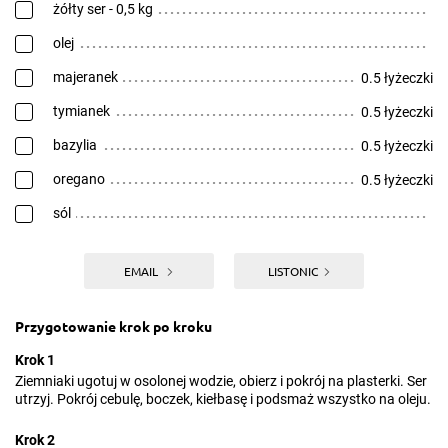
żółty ser - 0,5 kg
olej
majeranek
0.5 łyżeczki
tymianek
0.5 łyżeczki
bazylia
0.5 łyżeczki
oregano
0.5 łyżeczki
sól
EMAIL
LISTONIC
Przygotowanie krok po kroku
Krok 1
Ziemniaki ugotuj w osolonej wodzie, obierz i pokrój na plasterki. Ser
utrzyj. Pokrój cebulę, boczek, kiełbasę i podsmaż wszystko na oleju.
Krok 2