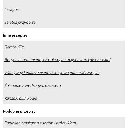
Lasagne
Sałatka jarzynowa
Inne przepisy
Ratatouille
Burger z hummusem, czosnkowym majonezem i pieczarkami
Warzywny kebab z sosem pistacjowo pomarańczowym
Śniadanie z wędzonym łososiem
Kanapki piknikowe
Podobne przepisy
Zapiekany makaron z serem i tuńczykiem