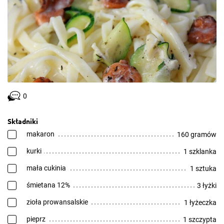
0
Składniki
makaron
160 gramów
kurki
1 szklanka
mała cukinia
1 sztuka
śmietana 12%
3 łyżki
zioła prowansalskie
1 łyżeczka
pieprz
1 szczypta