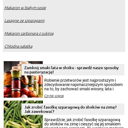
Makaron w białym sosie
Lasagne ze szparagami
Makaron carbonara z cukinią
Chłodna sałatka
Zamknij smaki lata w słoiku - sprawdź nasze sposoby
na pasteryzację!
Robienie przetworów jest najprostszym i
zdecydowanie najsmaczniejszym sposobem
na to, by zachować smaki wiosny, lata i
jesieni na dłużej. Można robić setki zdjęć
Czytaj więcej
krajobrazów, by cieszyć nimi oko w sezonie
zimowym, ale to smaczny posiłek pozwoli w
pełni poczuć atmosferę cieplejszych
Jak zrobić fasolkę szparagową do słoików na zimę?
miesięcy. Przygotowanie słoików ze
Jak zawekować?
smakowitą zawartością musi obejmować
patenty, które pozwolą zachować świeżość
Sprawdźcie, jak zrobić fasolkę szparagową
przetworów.
do słoików na zimę i cieszyć się jej smakiem