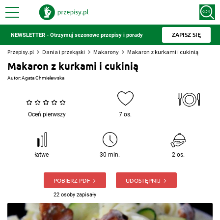
ZAPISZ SIĘ
NEWSLETTER - Otrzymuj sezonowe przepisy i porady
Przepisy.pl
Dania i przekąski
Makarony
Makaron z kurkami i cukinią
Makaron z kurkami i cukinią
Autor:
Agata Chmielewska
Oceń pierwszy
7 os.
łatwe
30 min.
2 os.
POBIERZ PDF
UDOSTĘPNIJ
22 osoby zapisały