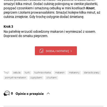
smażyć kilka minut. Dodać cukinię pokrojoną w cienkie plasterki,
posypać czosnkiem i smażoną cebulką w mini kostkach
Knorr
,
pieprzem i ziołami prowansalskimi. Smażyć kolejne kilka minut, aż
cukinia zmięknie. Gdy trochę ostygnie dodać śmietanę.
Krok 3
Na patelnię wrzucić odcedzony makaron i wymieszać z sosem.
Doprawić do smaku pieprzem.
DODAJ NOTATKĘ
Tagi:
cebula
kurki
kuchnia włoska
makaron
makarony
dania do pracy
pomysł na makaron
z grzybami
z kurkami
0
Opinie o przepisie