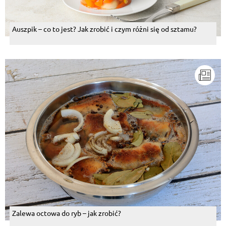
Auszpik – co to jest? Jak zrobić i czym różni się od sztamu?
Zalewa octowa do ryb – jak zrobić?