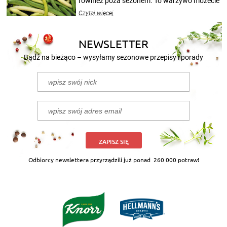
również poza sezonem. To warzywo możecie
wekować na wiele sposobów. Wykorzystajcie
Czytaj więcej
nasze propozycje!
NEWSLETTER
Bądź na bieżąco – wysyłamy sezonowe przepisy i porady
ZAPISZ SIĘ
Odbiorcy newslettera przyrządzili już ponad
260 000 potraw!