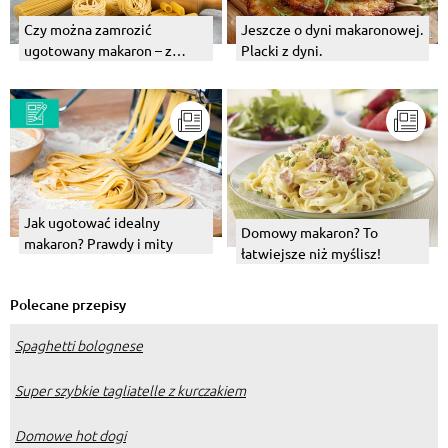
Czy można zamrozić
Jeszcze o dyni makaronowej.
ugotowany makaron – z
Placki z dyni.
sosem lub bez?
Jak ugotować idealny
Domowy makaron? To
makaron? Prawdy i mity
łatwiejsze niż myślisz!
Polecane przepisy
Spaghetti bolognese
Super szybkie tagliatelle z kurczakiem
Domowe hot dogi