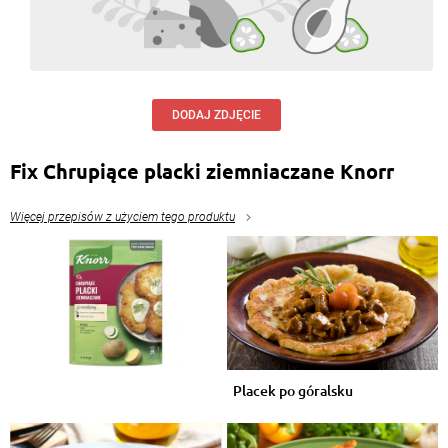
DODAJ ZDJĘCIE
Fix Chrupiące placki ziemniaczane Knorr
Więcej przepisów z użyciem tego produktu
Placek po góralsku