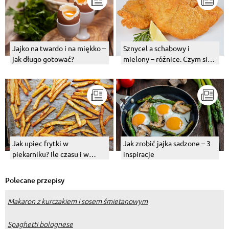
Jajko na twardo i na miękko –
Sznycel a schabowy i
jak długo gotować?
mielony – różnice. Czym się
różnią?
Jak upiec frytki w
Jak zrobić jajka sadzone – 3
piekarniku? Ile czasu i w
inspiracje
jakiej temperaturze je piec?
Polecane przepisy
Makaron z kurczakiem i sosem śmietanowym
Spaghetti bolognese