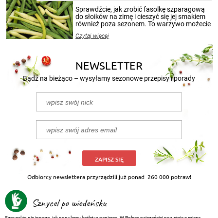
smakowitą zawartością musi obejmować
patenty, które pozwolą zachować świeżość
Sprawdźcie, jak zrobić fasolkę szparagową
przetworów.
do słoików na zimę i cieszyć się jej smakiem
również poza sezonem. To warzywo możecie
wekować na wiele sposobów. Wykorzystajcie
Czytaj więcej
nasze propozycje!
NEWSLETTER
Bądź na bieżąco – wysyłamy sezonowe przepisy i porady
ZAPISZ SIĘ
Odbiorcy newslettera przyrządzili już ponad
260 000 potraw!
Sznycel po wiedeńsku
Sznycel to nic innego, jak popularny kotlet w panierce. W Polsce najczęściej powstaje z mięsa