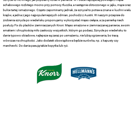
schabowego rozbitego mocno przy pomocy tłuczka, a następnie obtoczonego w jajku, mące oraz
bułce tartej i smażonego. Często zapominamy jednak, że sznycel to potrawa znana w kuchni wielu
krajów, a jedna z jego najpopularniejszych odmian, pochodzi z Austrii. W naszym przepisie do
zrobienia sznycla po wiedeńsku proponujemy wykorzystać mięso cielęce, a za panierkę niech
posłuży Fix do placków ziemniaczanych Knorr. Mięso smażone w ziemniaczanej panierce, swoim
smakiem i chrupkością miło zaskoczy wszystkich, którym go podasz, Sznycle po wiedeńsku to
danie typowo obiadowe, najlepsze są zaraz po usmażeniu, nie lubią ogrzewania, bo tracą
wówczas na chrupkości. Jako dodatek obowiązkowa będzie surówka, np. z kapusty czy
marchewki. Do dania pasują także kopytka lub ryż.