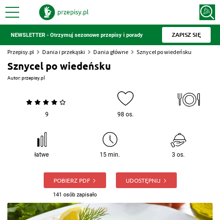
ZAPISZ SIĘ
NEWSLETTER - Otrzymuj sezonowe przepisy i porady
Przepisy.pl
Dania i przekąski
Dania główne
Sznycel po wiedeńsku
Sznycel po wiedeńsku
Autor:
przepisy.pl
9
98 os.
łatwe
15 min.
3 os.
POBIERZ PDF
UDOSTĘPNIJ
141 osób zapisało