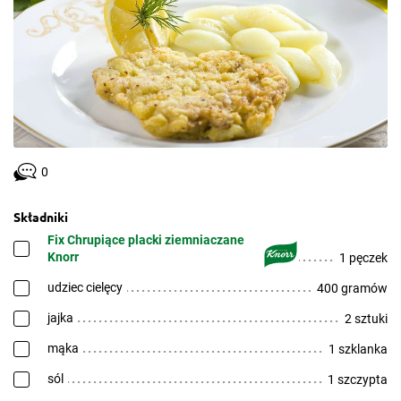
0
Składniki
Fix Chrupiące placki ziemniaczane
Knorr
1 pęczek
udziec cielęcy
400 gramów
jajka
2 sztuki
mąka
1 szklanka
sól
1 szczypta