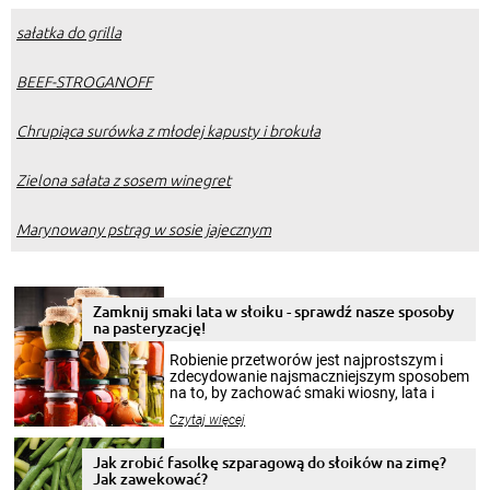
sałatka do grilla
BEEF-STROGANOFF
Chrupiąca surówka z młodej kapusty i brokuła
Zielona sałata z sosem winegret
Marynowany pstrąg w sosie jajecznym
Zamknij smaki lata w słoiku - sprawdź nasze sposoby
na pasteryzację!
Robienie przetworów jest najprostszym i
zdecydowanie najsmaczniejszym sposobem
na to, by zachować smaki wiosny, lata i
jesieni na dłużej. Można robić setki zdjęć
Czytaj więcej
krajobrazów, by cieszyć nimi oko w sezonie
zimowym, ale to smaczny posiłek pozwoli w
pełni poczuć atmosferę cieplejszych
Jak zrobić fasolkę szparagową do słoików na zimę?
miesięcy. Przygotowanie słoików ze
Jak zawekować?