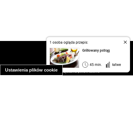
1 osoba ogląda przepis:
kontakt
Grillowany pstrąg
regulamin
informacja o prywatności
45 min.
łatwe
Ustawienia plików cookie
informacja o wykorzystaniu plików cookie
ułatwienia dostępu
Najpopularniejsze przepisy
spaghetti bolognese
makaron z kurczakiem w sosie śmietanowym
kanapka z indykiem
ratatouille