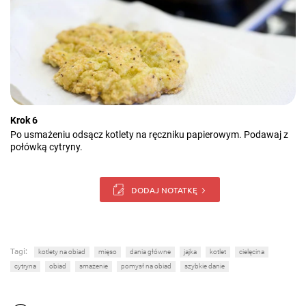
Krok 6
Po usmażeniu odsącz kotlety na ręczniku papierowym. Podawaj z
połówką cytryny.
DODAJ NOTATKĘ
Tagi:
kotlety na obiad
mięso
dania główne
jajka
kotlet
cielęcina
cytryna
obiad
smażenie
pomysł na obiad
szybkie danie