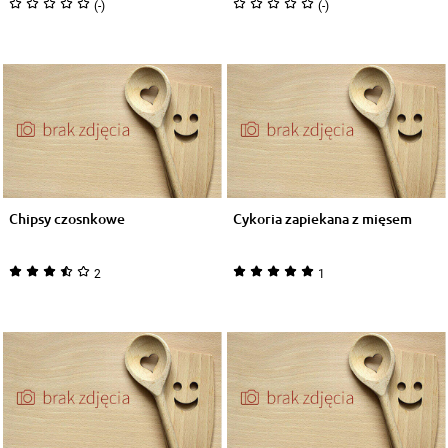
(-)
(-)
Chipsy czosnkowe
Cykoria zapiekana z mięsem
2
1