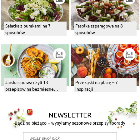
Sałatka z burakami na 7
Fasolka szparagowa na 8
sposobów
sposobów
Jarska sprawa czyli 13
Przekąski na plażę – 7
przepisow na bezmiesne
inspiracji
dania z grilla
NEWSLETTER
Bądź na bieżąco – wysyłamy sezonowe przepisy i porady