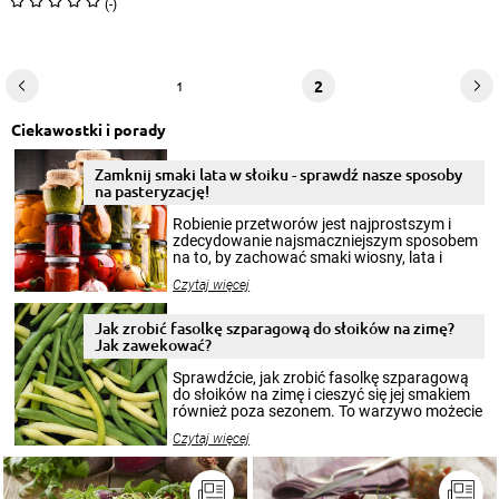
(-)
2
1
Ciekawostki i porady
Zamknij smaki lata w słoiku - sprawdź nasze sposoby
na pasteryzację!
Robienie przetworów jest najprostszym i
zdecydowanie najsmaczniejszym sposobem
na to, by zachować smaki wiosny, lata i
jesieni na dłużej. Można robić setki zdjęć
Czytaj więcej
krajobrazów, by cieszyć nimi oko w sezonie
zimowym, ale to smaczny posiłek pozwoli w
pełni poczuć atmosferę cieplejszych
Jak zrobić fasolkę szparagową do słoików na zimę?
miesięcy. Przygotowanie słoików ze
Jak zawekować?
smakowitą zawartością musi obejmować
patenty, które pozwolą zachować świeżość
Sprawdźcie, jak zrobić fasolkę szparagową
przetworów.
do słoików na zimę i cieszyć się jej smakiem
również poza sezonem. To warzywo możecie
wekować na wiele sposobów. Wykorzystajcie
Czytaj więcej
nasze propozycje!