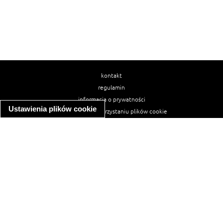
kontakt
regulamin
informacja o prywatności
Ustawienia plików cookie
informacja o wykorzystaniu plików cookie
ułatwienia dostępu
Najpopularniejsze przepisy
spaghetti bolognese
makaron z kurczakiem w sosie śmietanowym
kanapka z indykiem
ratatouille
lahmacun