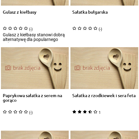
Gulasz z kiełbasy
Sałatka bułgarska
(-)
(-)
Gulasz z kiełbasy stanowi dobrą
alternatywę dla popularnego
gulaszu wołowego. Jego
przygotowanie...
Paprykowa sałatka z serem na
Sałatka z rzodkiewek i sera feta
gorąco
(-)
1