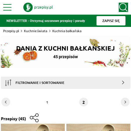
ZAPISZ SIĘ
NEWSLETTER - Otrzymuj sezonowe przepisy i porady
Przepisy.pl
Kuchnie świata
Kuchnia bałkańska
DANIA Z KUCHNI BAŁKAŃSKIEJ
45 przepisów
FILTROWANIE I SORTOWANIE
2
1
Przepisy
(45)