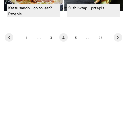
Katsu sando – co to jest?
Sushi wrap – przepis
Przepis
4
1
. . .
3
5
. . .
98