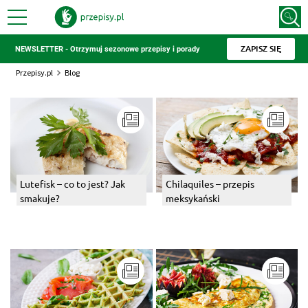
ZAPISZ SIĘ
NEWSLETTER - Otrzymuj sezonowe przepisy i porady
Przepisy.pl
Blog
Lutefisk – co to jest? Jak
Chilaquiles – przepis
smakuje?
meksykański