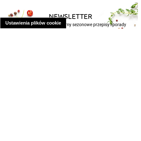
NEWSLETTER
Ustawienia plików cookie
Bądź na bieżąco – wysyłamy sezonowe przepisy i porady
ZAPISZ SIĘ
Odbiorcy newslettera przyrządzili już ponad
260 000 potraw!