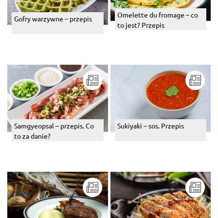
Omelette du fromage – co
Gofry warzywne – przepis
to jest? Przepis
Sukiyaki – sos. Przepis
Samgyeopsal – przepis. Co
to za danie?