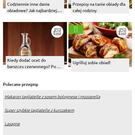
Codziennie inne danie
Przepisy na tanie obiady dla
obiadowe? Jak najbardziej.
całej rodziny
Proste przepisy na ulubione
dania.
Kiedy dodać ocet do
Ugrilluj sobie obiad!
barszczu czerwonego? Po co
to robić?
Polecane przepisy
Makaron tagliatelle z sosem bolognese i mozzarellą
Super szybkie tagliatelle z kurczakiem
Lasagne