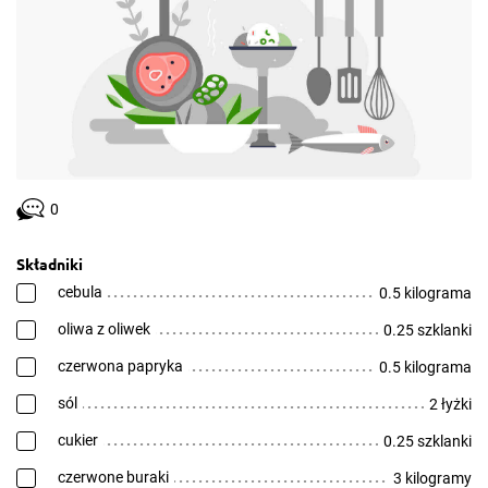
0
Składniki
cebula
0.5 kilograma
oliwa z oliwek
0.25 szklanki
czerwona papryka
0.5 kilograma
sól
2 łyżki
cukier
0.25 szklanki
czerwone buraki
3 kilogramy