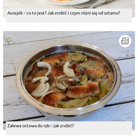
Auszpik – co to jest? Jak zrobić i czym różni się od sztamu?
Zalewa octowa do ryb – jak zrobić?