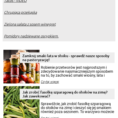
Tacos - VIDEO
Chrupiąca przekąska
Zielona sałata z sosem winegret
Pomidory nadziewane oscypkiem.
Zamknij smaki lata w słoiku - sprawdź nasze sposoby
na pasteryzację!
Robienie przetworów jest najprostszym i
zdecydowanie najsmaczniejszym sposobem
na to, by zachować smaki wiosny, lata i
jesieni na dłużej. Można robić setki zdjęć
Czytaj więcej
krajobrazów, by cieszyć nimi oko w sezonie
zimowym, ale to smaczny posiłek pozwoli w
pełni poczuć atmosferę cieplejszych
Jak zrobić fasolkę szparagową do słoików na zimę?
miesięcy. Przygotowanie słoików ze
Jak zawekować?
smakowitą zawartością musi obejmować
patenty, które pozwolą zachować świeżość
Sprawdźcie, jak zrobić fasolkę szparagową
przetworów.
do słoików na zimę i cieszyć się jej smakiem
również poza sezonem. To warzywo możecie
wekować na wiele sposobów. Wykorzystajcie