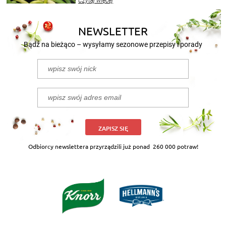
Czytaj więcej
nasze propozycje!
NEWSLETTER
Bądź na bieżąco – wysyłamy sezonowe przepisy i porady
ZAPISZ SIĘ
Odbiorcy newslettera przyrządzili już ponad
260 000 potraw!