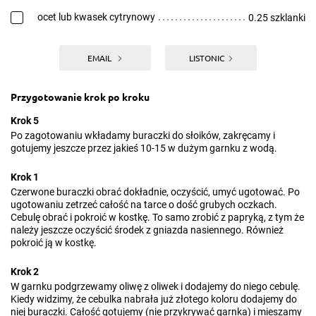
ocet lub kwasek cytrynowy
0.25 szklanki
EMAIL
LISTONIC
Przygotowanie krok po kroku
Krok 5
Po zagotowaniu wkładamy buraczki do słoików, zakręcamy i
gotujemy jeszcze przez jakieś 10-15 w dużym garnku z wodą.
Krok 1
Czerwone buraczki obrać dokładnie, oczyścić, umyć ugotować. Po
ugotowaniu zetrzeć całość na tarce o dość grubych oczkach.
Cebulę obrać i pokroić w kostkę. To samo zrobić z papryką, z tym że
należy jeszcze oczyścić środek z gniazda nasiennego. Również
pokroić ją w kostkę.
Krok 2
W garnku podgrzewamy oliwę z oliwek i dodajemy do niego cebulę.
Kiedy widzimy, że cebulka nabrała już złotego koloru dodajemy do
niej buraczki. Całość gotujemy (nie przykrywać garnka) i mieszamy