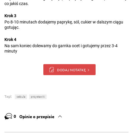
co jakiś czas.
Krok 3
Po 8-10 minutach dodajemy paprykę, sól, cukier w dalszym ciągu
gotując.
Krok 4
Na sam koniec dolewamy do garnka ocet i gotujemy przez 3-4
minuty
DODAJ NOTATKĘ
Tagi:
cebula
przystawki
0
Opinie o przepisie