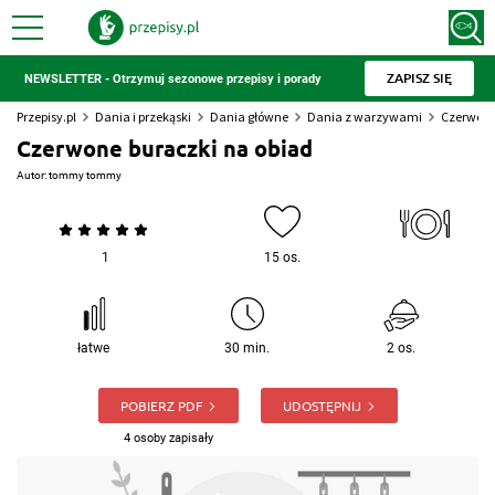
ZAPISZ SIĘ
NEWSLETTER - Otrzymuj sezonowe przepisy i porady
Przepisy.pl
Dania i przekąski
Dania główne
Dania z warzywami
Czerwone
Czerwone buraczki na obiad
Autor:
tommy tommy
1
15 os.
łatwe
30 min.
2 os.
POBIERZ PDF
UDOSTĘPNIJ
4 osoby zapisały