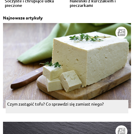
Soczyste i chrupiące udka
Naleśniki z kurczakiem i
pieczone
pieczarkami
Najnowsze artykuły
Czym zastąpić tofu? Co sprawdzi się zamiast niego?