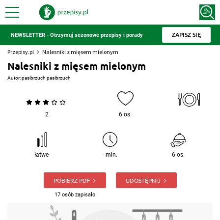
ZAPISZ SIĘ
NEWSLETTER - Otrzymuj sezonowe przepisy i porady
Przepisy.pl
Nalesniki z mięsem mielonym
Nalesniki z mięsem mielonym
Autor:
pasibrzuch pasibrzuch
2
6 os.
łatwe
- min.
6 os.
POBIERZ PDF
UDOSTĘPNIJ
17 osób zapisało