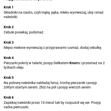
Krok 1
Składniki na ciasto, czyli mąkę, jajka, mleko wymieszaj, ubij i smaż
naleśniki.
Krok 2
Cebule posiekaj, podsmaż.
Krok 3
Mięso mielone wymieszaj z przyprawami i usmaż, dodaj cebulkę.
Krok 4
Pieczarki pokrój w talarki, posyp Delikatem
Knorr
a i przesmaż na 2
łyżkach oleju.
Krok 5
Na połowę naleśnika nakładaj farsz, trochę pieczarek i posyp
żółtym startym serem. Złóż na pół i posyp wierzch serem
Krok 6
Zapiekaj naleśniki przez 10 minut tak by rozpuścił się ser. Posyp
natka pietruszki.