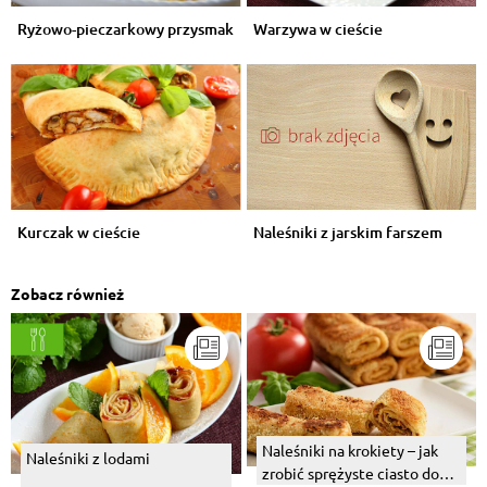
Ryżowo-pieczarkowy przysmak
Warzywa w cieście
Kurczak w cieście
Naleśniki z jarskim farszem
Zobacz również
Naleśniki na krokiety – jak
Naleśniki z lodami
zrobić sprężyste ciasto do