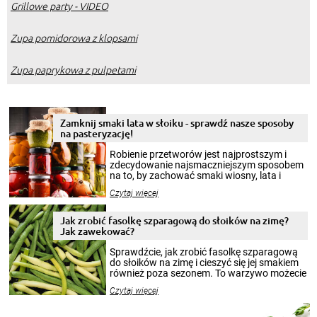
Grillowe party - VIDEO
Zupa pomidorowa z klopsami
Zupa paprykowa z pulpetami
Zamknij smaki lata w słoiku - sprawdź nasze sposoby
na pasteryzację!
Robienie przetworów jest najprostszym i
zdecydowanie najsmaczniejszym sposobem
na to, by zachować smaki wiosny, lata i
jesieni na dłużej. Można robić setki zdjęć
Czytaj więcej
krajobrazów, by cieszyć nimi oko w sezonie
zimowym, ale to smaczny posiłek pozwoli w
pełni poczuć atmosferę cieplejszych
Jak zrobić fasolkę szparagową do słoików na zimę?
miesięcy. Przygotowanie słoików ze
Jak zawekować?
smakowitą zawartością musi obejmować
patenty, które pozwolą zachować świeżość
Sprawdźcie, jak zrobić fasolkę szparagową
przetworów.
do słoików na zimę i cieszyć się jej smakiem
również poza sezonem. To warzywo możecie
wekować na wiele sposobów. Wykorzystajcie
Czytaj więcej
nasze propozycje!