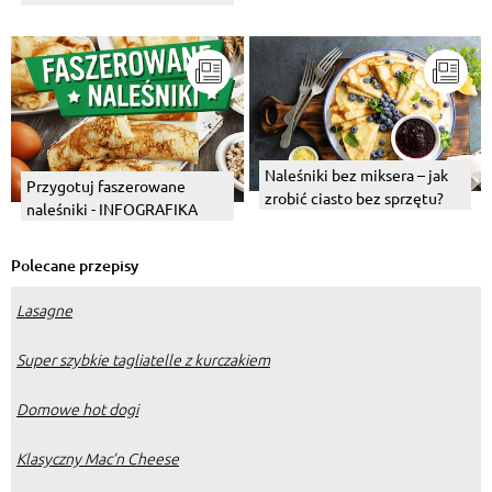
krokietów tak, by nie pękały?
Naleśniki bez miksera – jak
Przygotuj faszerowane
zrobić ciasto bez sprzętu?
naleśniki - INFOGRAFIKA
Polecane przepisy
Lasagne
Super szybkie tagliatelle z kurczakiem
Domowe hot dogi
Klasyczny Mac’n Cheese