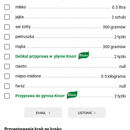
mleko
0.5 litra
jajka
2 sztuki
ser żółty
300 gramów
pietruszka
2 łyżki
mąka
300 gramów
Delikat przyprawa w płynie Knorr
2 łyżki
ciasto:
null
mięso mielone
0.5 kilograma
farsz:
null
Przyprawa do gyrosa Knorr
2 łyżki
EMAIL
LISTONIC
Przygotowanie krok po kroku