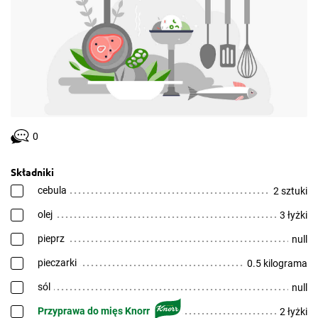
0
Składniki
cebula
2 sztuki
olej
3 łyżki
pieprz
null
pieczarki
0.5 kilograma
sól
null
Przyprawa do mięs Knorr
2 łyżki