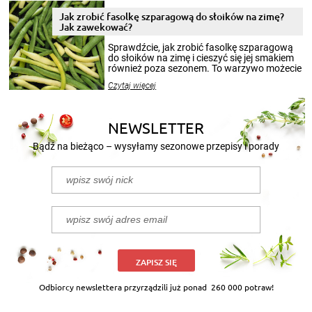
zimowym, ale to smaczny posiłek pozwoli w
pełni poczuć atmosferę cieplejszych
Jak zrobić fasolkę szparagową do słoików na zimę?
miesięcy. Przygotowanie słoików ze
Jak zawekować?
smakowitą zawartością musi obejmować
patenty, które pozwolą zachować świeżość
Sprawdźcie, jak zrobić fasolkę szparagową
przetworów.
do słoików na zimę i cieszyć się jej smakiem
również poza sezonem. To warzywo możecie
wekować na wiele sposobów. Wykorzystajcie
Czytaj więcej
nasze propozycje!
NEWSLETTER
Bądź na bieżąco – wysyłamy sezonowe przepisy i porady
ZAPISZ SIĘ
Odbiorcy newslettera przyrządzili już ponad
260 000 potraw!