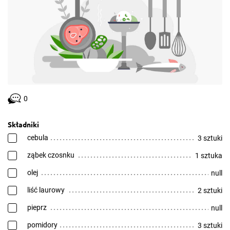
0
Składniki
cebula
3 sztuki
ząbek czosnku
1 sztuka
olej
null
liść laurowy
2 sztuki
pieprz
null
pomidory
3 sztuki