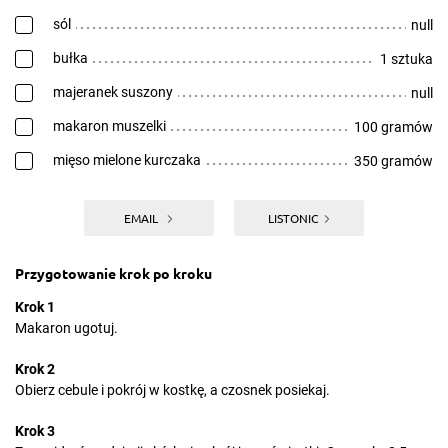
sól
null
bułka
1 sztuka
majeranek suszony
null
makaron muszelki
100 gramów
mięso mielone kurczaka
350 gramów
EMAIL
LISTONIC
Przygotowanie krok po kroku
Krok 1
Makaron ugotuj.
Krok 2
Obierz cebule i pokrój w kostkę, a czosnek posiekaj.
Krok 3