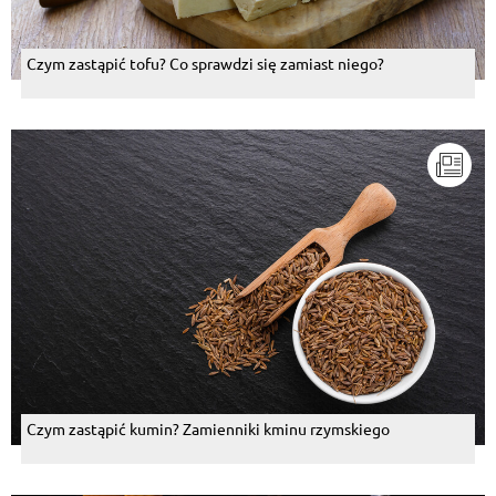
Czym zastąpić tofu? Co sprawdzi się zamiast niego?
Czym zastąpić kumin? Zamienniki kminu rzymskiego