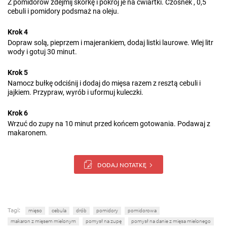
Z pomidorów zdejmij skórkę i pokrój je na ćwiartki. Czosnek , 0,5
cebuli i pomidory podsmaż na oleju.
Krok 4
Dopraw solą, pieprzem i majerankiem, dodaj listki laurowe. Wlej litr
wody i gotuj 30 minut.
Krok 5
Namocz bułkę odciśnij i dodaj do mięsa razem z resztą cebuli i
jajkiem. Przypraw, wyrób i uformuj kuleczki.
Krok 6
Wrzuć do zupy na 10 minut przed końcem gotowania. Podawaj z
makaronem.
DODAJ NOTATKĘ
Tagi:
mięso
cebula
drób
pomidory
pomidorowa
makaron z mięsem mielonym
pomysł na zupę
pomysł na danie z mięsa mielonego