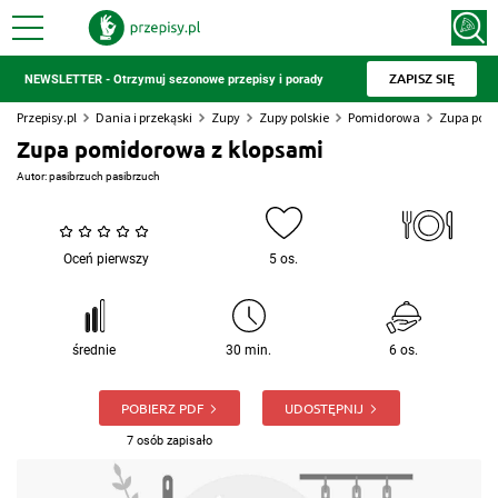
ZAPISZ SIĘ
NEWSLETTER - Otrzymuj sezonowe przepisy i porady
Przepisy.pl
Dania i przekąski
Zupy
Zupy polskie
Pomidorowa
Zupa pomi
Zupa pomidorowa z klopsami
Autor:
pasibrzuch pasibrzuch
Oceń pierwszy
5 os.
średnie
30 min.
6 os.
POBIERZ PDF
UDOSTĘPNIJ
7 osób zapisało