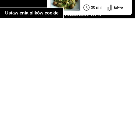
informacja o prywatności
30 min.
łatwe
Ustawienia plików cookie
informacja o wykorzystaniu plików cookie
ułatwienia dostępu
Najpopularniejsze przepisy
spaghetti bolognese
makaron z kurczakiem w sosie śmietanowym
kanapka z indykiem
ratatouille
lahmacun
mac and cheese
zupa minestrone
cannelloni ze szpinakiem i ricottą
spaghetti przepisy
makaron z kurczakiem
tagliatelle z kurczakiem