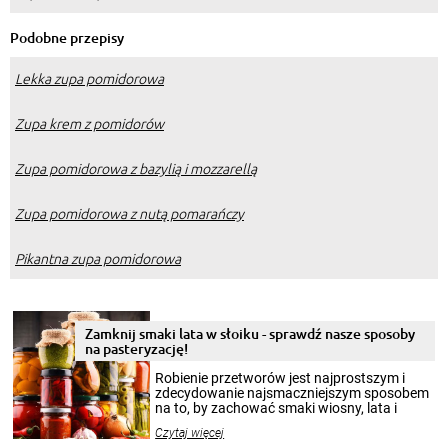
Podobne przepisy
Lekka zupa pomidorowa
Zupa krem z pomidorów
Zupa pomidorowa z bazylią i mozzarellą
Zupa pomidorowa z nutą pomarańczy
Pikantna zupa pomidorowa
Zamknij smaki lata w słoiku - sprawdź nasze sposoby
na pasteryzację!
Robienie przetworów jest najprostszym i
zdecydowanie najsmaczniejszym sposobem
na to, by zachować smaki wiosny, lata i
jesieni na dłużej. Można robić setki zdjęć
Czytaj więcej
krajobrazów, by cieszyć nimi oko w sezonie