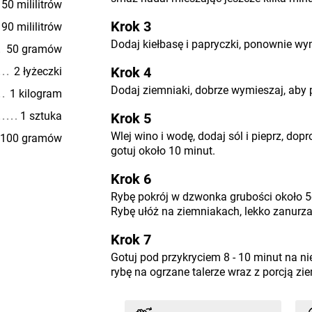
50 mililitrów
Krok 3
90 mililitrów
Dodaj kiełbasę i papryczki, ponownie wy
50 gramów
Krok 4
2 łyżeczki
Dodaj ziemniaki, dobrze wymieszaj, aby 
1 kilogram
1 sztuka
Krok 5
Wlej wino i wodę, dodaj sól i pieprz, dop
100 gramów
gotuj około 10 minut.
Krok 6
Rybę pokrój w dzwonka grubości około 5
Rybę ułóż na ziemniakach, lekko zanurza
Krok 7
Gotuj pod przykryciem 8 - 10 minut na n
rybę na ogrzane talerze wraz z porcją z