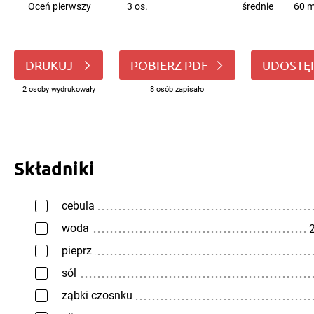
Oceń pierwszy
3 os.
średnie
60 m
DRUKUJ
POBIERZ PDF
UDOSTĘ
2 osoby wydrukowały
8 osób zapisało
Składniki
cebula
woda
2
pieprz
sól
ząbki czosnku