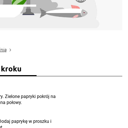
inią
 kroku
ry. Zielone papryki pokrój na
 na połowy.
 Dodaj paprykę w proszku i
t.