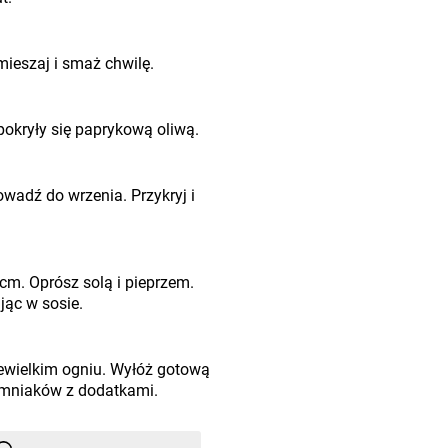
mieszaj i smaż chwilę.
pokryły się paprykową oliwą.
rowadź do wrzenia. Przykryj i
cm. Oprósz solą i pieprzem.
jąc w sosie.
iewielkim ogniu. Wyłóż gotową
iemniaków z dodatkami.