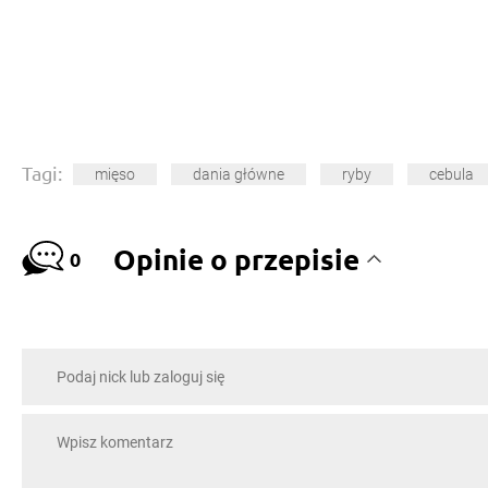
Tagi:
mięso
dania główne
ryby
cebula
Opinie o przepisie
0