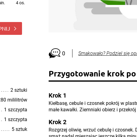
in.
4 os.
PNIJ
0
Smakowało? Podziel się op
Przygotowanie krok po
2 sztuki
Krok 1
80 mililitrów
Kiełbasę, cebule i czosnek pokrój w plast
1 szczypta
małe kawałki. Ziemniaki obierz i przekrój
1 szczypta
Krok 2
5 sztuk
Rozgrzej oliwię, wrzuć cebulę i czosnek.
smaż nadal mieszając jeszcze kilka minu