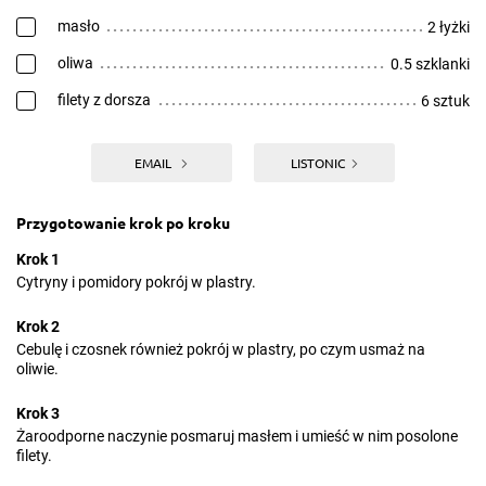
masło
2 łyżki
oliwa
0.5 szklanki
filety z dorsza
6 sztuk
EMAIL
LISTONIC
Przygotowanie krok po kroku
Krok 1
Cytryny i pomidory pokrój w plastry.
Krok 2
Cebulę i czosnek również pokrój w plastry, po czym usmaż na
oliwie.
Krok 3
Żaroodporne naczynie posmaruj masłem i umieść w nim posolone
filety.