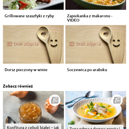
Grillowane szaszłyki z ryby
Zapiekanka z makaronu -
VIDEO
Dorsz pieczony w winie
Soczewica po arabsku
Zobacz również
Konfitura z cebuli białej – jak
Zupa rybna z dorsza: prosta i