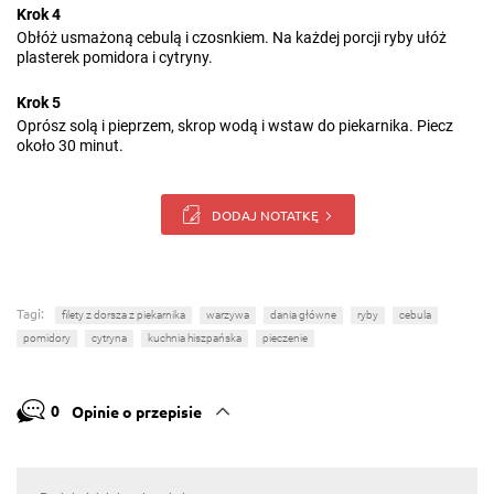
Krok 4
Obłóż usmażoną cebulą i czosnkiem. Na każdej porcji ryby ułóż
plasterek pomidora i cytryny.
Krok 5
Oprósz solą i pieprzem, skrop wodą i wstaw do piekarnika. Piecz
około 30 minut.
DODAJ NOTATKĘ
Tagi:
filety z dorsza z piekarnika
warzywa
dania główne
ryby
cebula
pomidory
cytryna
kuchnia hiszpańska
pieczenie
0
Opinie o przepisie