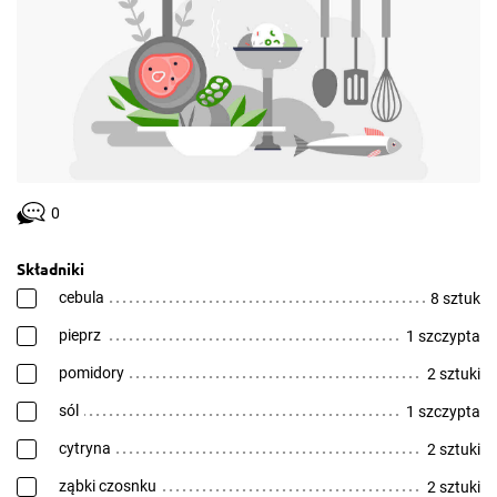
0
Składniki
cebula
8 sztuk
pieprz
1 szczypta
pomidory
2 sztuki
sól
1 szczypta
cytryna
2 sztuki
ząbki czosnku
2 sztuki