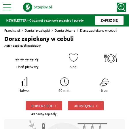
ZAPISZ SIĘ
NEWSLETTER - Otrzymuj sezonowe przepisy i porady
Przepisy.pl
Dania i przekąski
Dania główne
Dorsz zapiekany w cebuli
Dorsz zapiekany w cebuli
Autor:
pasibrzuch pasibrzuch
Oceń pierwszy
6 os.
łatwe
60 min.
6 os.
POBIERZ PDF
UDOSTĘPNIJ
43 osoby zapisały