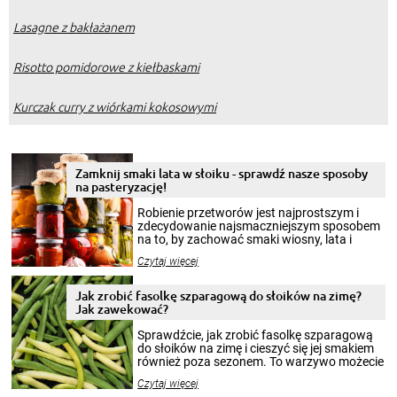
Lasagne z bakłażanem
Risotto pomidorowe z kiełbaskami
Kurczak curry z wiórkami kokosowymi
Zamknij smaki lata w słoiku - sprawdź nasze sposoby
na pasteryzację!
Robienie przetworów jest najprostszym i
zdecydowanie najsmaczniejszym sposobem
na to, by zachować smaki wiosny, lata i
jesieni na dłużej. Można robić setki zdjęć
Czytaj więcej
krajobrazów, by cieszyć nimi oko w sezonie
zimowym, ale to smaczny posiłek pozwoli w
pełni poczuć atmosferę cieplejszych
Jak zrobić fasolkę szparagową do słoików na zimę?
miesięcy. Przygotowanie słoików ze
Jak zawekować?
smakowitą zawartością musi obejmować
patenty, które pozwolą zachować świeżość
Sprawdźcie, jak zrobić fasolkę szparagową
przetworów.
do słoików na zimę i cieszyć się jej smakiem
również poza sezonem. To warzywo możecie
wekować na wiele sposobów. Wykorzystajcie
Czytaj więcej
nasze propozycje!