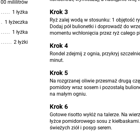
00 mililitrów
Krok 3
1 łyżka
Ryż zalej wodą w stosunku: 1 objętość ry
1 łyżeczka
Dodaj pół bulionetki i doprowadź do wrze
1 łyżka
momentu wchłonięcia przez ryż całego p
2 łyżki
Krok 4
Rondel zdejmij z ognia, przykryj szczelni
minut.
Krok 5
Na rozgrzanej oliwie przesmaż drugą częś
pomidory wraz sosem i pozostałą bulion
na małym ogniu.
Krok 6
Gotowe risotto wyłóż na talerze. Na wierz
łyżce pomidorowego sosu z kiełbaskami. 
świeżych ziół i posyp serem.