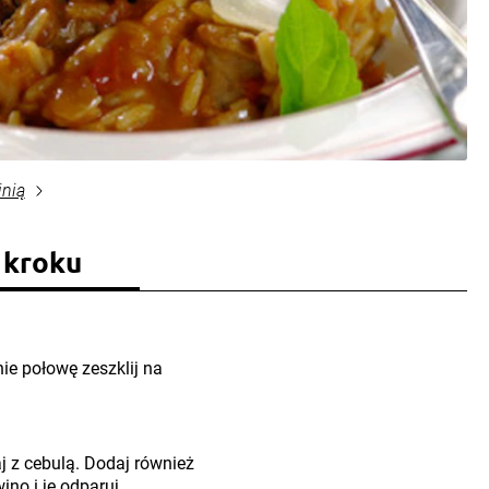
inią
 kroku
ie połowę zeszklij na
j z cebulą. Dodaj również
ino i je odparuj.