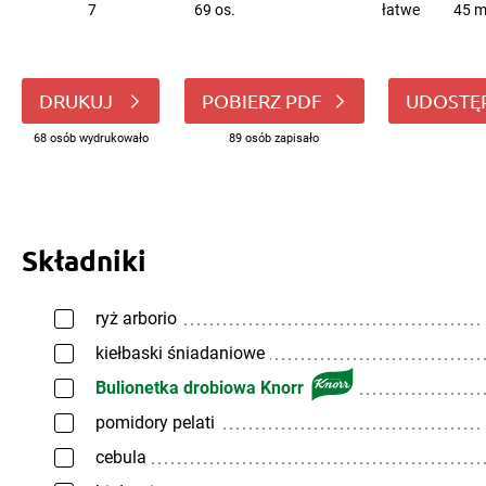
7
69 os.
łatwe
45 m
DRUKUJ
POBIERZ PDF
UDOSTĘ
68 osób wydrukowało
89 osób zapisało
Składniki
ryż arborio
kiełbaski śniadaniowe
Bulionetka drobiowa Knorr
pomidory pelati
cebula