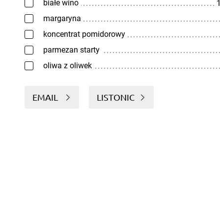
białe wino
1
margaryna
koncentrat pomidorowy
parmezan starty
oliwa z oliwek
EMAIL
LISTONIC