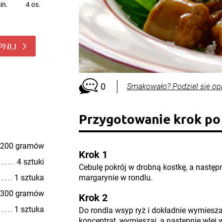
in.
4 os.
PNIJ
0
Smakowało? Podziel się op
Przygotowanie krok po
200 gramów
Krok 1
4 sztuki
Cebulę pokrój w drobną kostkę, a następn
1 sztuka
margarynie w rondlu.
300 gramów
Krok 2
1 sztuka
Do rondla wsyp ryż i dokładnie wymiesza
koncentrat, wymieszaj, a następnie wlej w