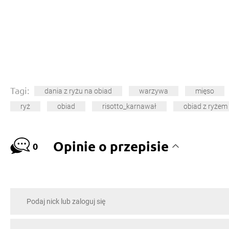
Tagi:
dania z ryżu na obiad
warzywa
mięso
ryż
obiad
risotto_karnawał
obiad z ryżem
Opinie o przepisie
0