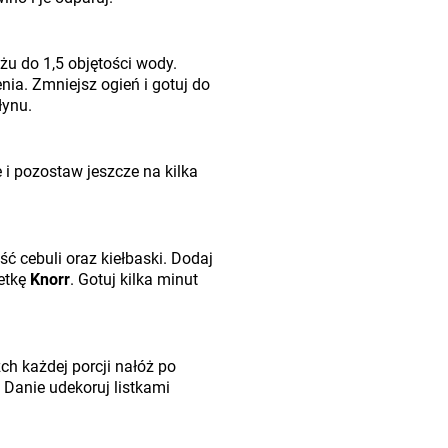
żu do 1,5 objętości wody.
nia. Zmniejsz ogień i gotuj do
łynu.
e i pozostaw jeszcze na kilka
ć cebuli oraz kiełbaski. Dodaj
etkę
Knorr
. Gotuj kilka minut
ch każdej porcji nałóż po
Danie udekoruj listkami