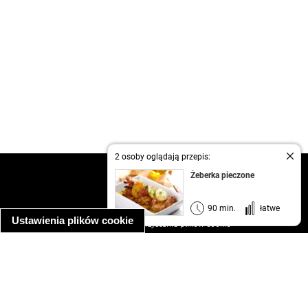
2 osoby oglądają przepis:
kontakt
Żeberka pieczone
regulamin
informacja o prywatności
90 min.
łatwe
Ustawienia plików cookie
informacja o wykorzystaniu plików cookie
ułatwienia dostępu
Najpopularniejsze przepisy
spaghetti bolognese