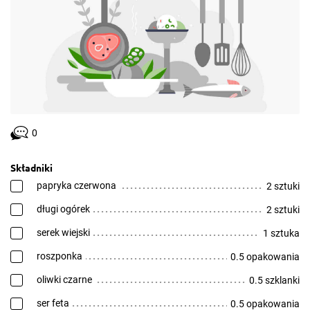
0
Składniki
papryka czerwona
2 sztuki
długi ogórek
2 sztuki
serek wiejski
1 sztuka
roszponka
0.5 opakowania
oliwki czarne
0.5 szklanki
ser feta
0.5 opakowania