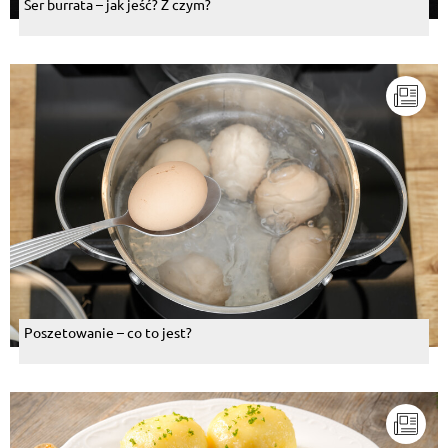
Ser burrata – jak jeść? Z czym?
Poszetowanie – co to jest?