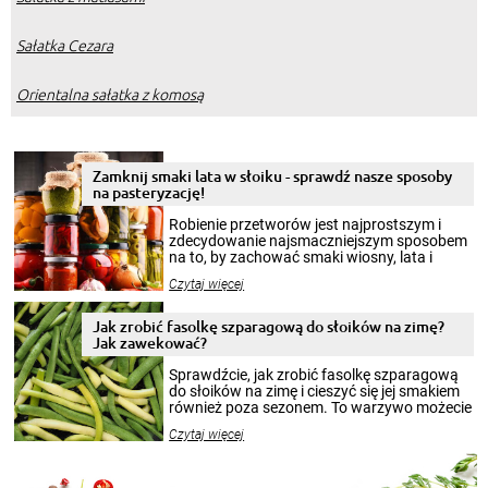
Sałatka Cezara
Orientalna sałatka z komosą
Zamknij smaki lata w słoiku - sprawdź nasze sposoby
na pasteryzację!
Robienie przetworów jest najprostszym i
zdecydowanie najsmaczniejszym sposobem
na to, by zachować smaki wiosny, lata i
jesieni na dłużej. Można robić setki zdjęć
Czytaj więcej
krajobrazów, by cieszyć nimi oko w sezonie
zimowym, ale to smaczny posiłek pozwoli w
pełni poczuć atmosferę cieplejszych
Jak zrobić fasolkę szparagową do słoików na zimę?
miesięcy. Przygotowanie słoików ze
Jak zawekować?
smakowitą zawartością musi obejmować
patenty, które pozwolą zachować świeżość
Sprawdźcie, jak zrobić fasolkę szparagową
przetworów.
do słoików na zimę i cieszyć się jej smakiem
również poza sezonem. To warzywo możecie
wekować na wiele sposobów. Wykorzystajcie
Czytaj więcej
nasze propozycje!