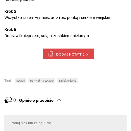
Krok 5
Wszystko razem wymieszać z roszponką i serkiem wiejskim
Krok 6
Doprawić pieprzem, solą i czosnkiem mielonym
DODAJ NOTATKĘ
Tagi:
sałatki
pomysł na sałatkę
szybkie danie
0
Opinie o przepisie