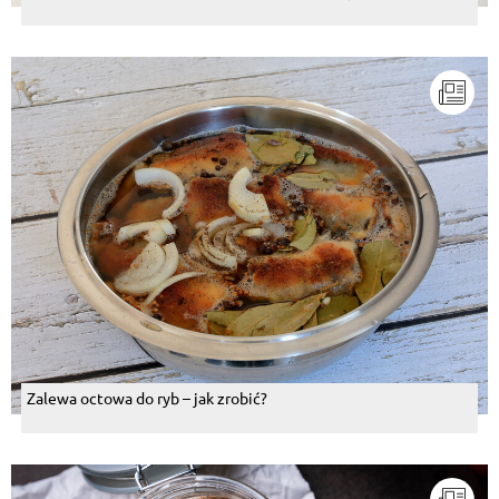
Zalewa octowa do ryb – jak zrobić?