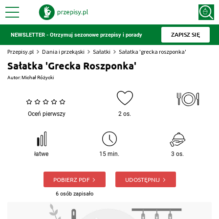
ZAPISZ SIĘ
NEWSLETTER - Otrzymuj sezonowe przepisy i porady
Przepisy.pl
Dania i przekąski
Sałatki
Sałatka 'grecka roszponka'
Sałatka 'Grecka Roszponka'
Autor:
Michał Różycki
Oceń pierwszy
2 os.
łatwe
15 min.
3 os.
POBIERZ PDF
UDOSTĘPNIJ
6 osób zapisało