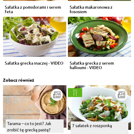
Sałatka z pomidorami i serem
Sałatka makaronowa z
feta
łososiem
Sałatka grecka inaczej - VIDEO
Sałatka grecka z serem
halloumi - VIDEO
Zobacz również
Tarama – co to jest? Jak
7 sałatek z roszponką
zrobić tę grecką pastę?