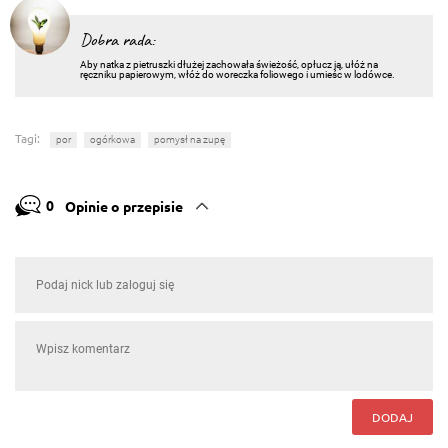
Dobra rada:
Aby natka z pietruszki dłużej zachowała świeżość, opłucz ją, ułóż na
ręczniku papierowym, włóż do woreczka foliowego i umieśc w lodówce.
Tagi:
por
ogórkowa
pomysł na zupę
0
Opinie o przepisie
DODAJ