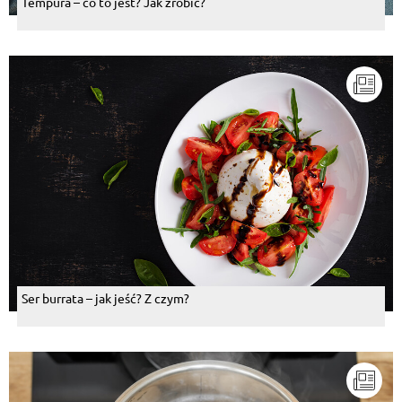
Tempura – co to jest? Jak zrobić?
Ser burrata – jak jeść? Z czym?