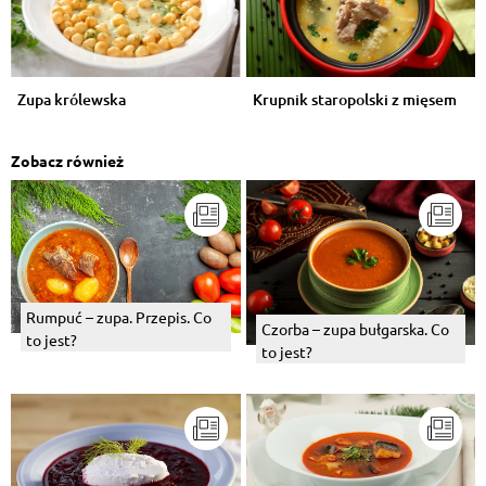
Zupa królewska
Krupnik staropolski z mięsem
Zobacz również
Rumpuć – zupa. Przepis. Co
Czorba – zupa bułgarska. Co
to jest?
to jest?