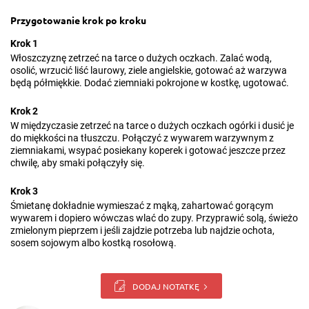
Przygotowanie krok po kroku
Krok 1
Włoszczyznę zetrzeć na tarce o dużych oczkach. Zalać wodą,
osolić, wrzucić liść laurowy, ziele angielskie, gotować aż warzywa
będą półmiękkie. Dodać ziemniaki pokrojone w kostkę, ugotować.
Krok 2
W międzyczasie zetrzeć na tarce o dużych oczkach ogórki i dusić je
do miękkości na tłuszczu. Połączyć z wywarem warzywnym z
ziemniakami, wsypać posiekany koperek i gotować jeszcze przez
chwilę, aby smaki połączyły się.
Krok 3
Śmietanę dokładnie wymieszać z mąką, zahartować gorącym
wywarem i dopiero wówczas wlać do zupy. Przyprawić solą, świeżo
zmielonym pieprzem i jeśli zajdzie potrzeba lub najdzie ochota,
sosem sojowym albo kostką rosołową.
DODAJ NOTATKĘ