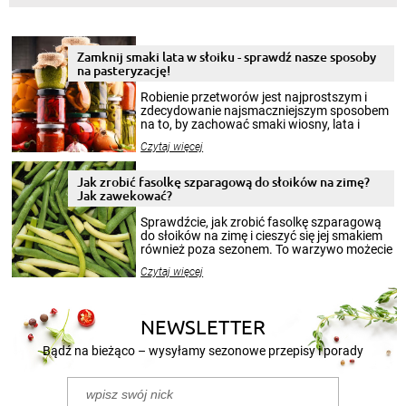
Zamknij smaki lata w słoiku - sprawdź nasze sposoby
na pasteryzację!
Robienie przetworów jest najprostszym i
zdecydowanie najsmaczniejszym sposobem
na to, by zachować smaki wiosny, lata i
jesieni na dłużej. Można robić setki zdjęć
Czytaj więcej
krajobrazów, by cieszyć nimi oko w sezonie
zimowym, ale to smaczny posiłek pozwoli w
pełni poczuć atmosferę cieplejszych
Jak zrobić fasolkę szparagową do słoików na zimę?
miesięcy. Przygotowanie słoików ze
Jak zawekować?
smakowitą zawartością musi obejmować
patenty, które pozwolą zachować świeżość
Sprawdźcie, jak zrobić fasolkę szparagową
przetworów.
do słoików na zimę i cieszyć się jej smakiem
również poza sezonem. To warzywo możecie
wekować na wiele sposobów. Wykorzystajcie
Czytaj więcej
nasze propozycje!
NEWSLETTER
Bądź na bieżąco – wysyłamy sezonowe przepisy i porady