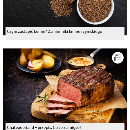
Czym zastąpić kumin? Zamienniki kminu rzymskiego
Chateaubriand – przepis. Co to za mięso?