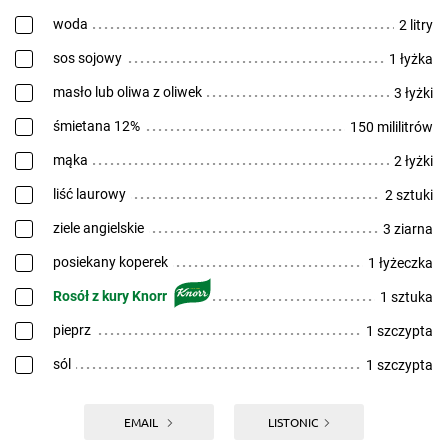
woda
2 litry
sos sojowy
1 łyżka
masło lub oliwa z oliwek
3 łyżki
śmietana 12%
150 mililitrów
mąka
2 łyżki
liść laurowy
2 sztuki
ziele angielskie
3 ziarna
posiekany koperek
1 łyżeczka
Rosół z kury Knorr
1 sztuka
pieprz
1 szczypta
sól
1 szczypta
EMAIL
LISTONIC