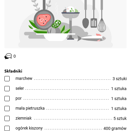
0
Składniki
marchew
3 sztuki
seler
1 sztuka
por
1 sztuka
mała pietruszka
1 sztuka
ziemniak
5 sztuk
ogórek kiszony
400 gramów