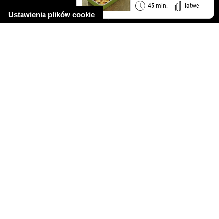
informacja o prywatności
45 min.
łatwe
Ustawienia plików cookie
informacja o wykorzystaniu plików cookie
ułatwienia dostępu
Najpopularniejsze przepisy
spaghetti bolognese
makaron z kurczakiem w sosie śmietanowym
kanapka z indykiem
ratatouille
lahmacun
mac and cheese
zupa minestrone
cannelloni ze szpinakiem i ricottą
spaghetti przepisy
makaron z kurczakiem
tagliatelle z kurczakiem
hot dog