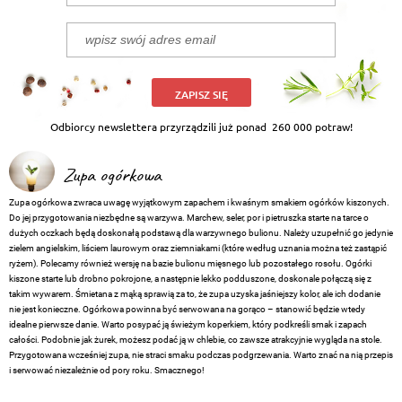
ZAPISZ SIĘ
Odbiorcy newslettera przyrządzili już ponad
260 000 potraw!
Zupa ogórkowa
Zupa ogórkowa zwraca uwagę wyjątkowym zapachem i kwaśnym smakiem ogórków kiszonych.
Do jej przygotowania niezbędne są warzywa. Marchew, seler, por i pietruszka starte na tarce o
dużych oczkach będą doskonałą podstawą dla warzywnego bulionu. Należy uzupełnić go jedynie
zielem angielskim, liściem laurowym oraz ziemniakami (które według uznania można też zastąpić
ryżem). Polecamy również wersję na bazie bulionu mięsnego lub pozostałego rosołu. Ogórki
kiszone starte lub drobno pokrojone, a następnie lekko podduszone, doskonale połączą się z
takim wywarem. Śmietana z mąką sprawią za to, że zupa uzyska jaśniejszy kolor, ale ich dodanie
nie jest konieczne. Ogórkowa powinna być serwowana na gorąco – stanowić będzie wtedy
idealne pierwsze danie. Warto posypać ją świeżym koperkiem, który podkreśli smak i zapach
całości. Podobnie jak żurek, możesz podać ją w chlebie, co zawsze atrakcyjnie wygląda na stole.
Przygotowana wcześniej zupa, nie straci smaku podczas podgrzewania. Warto znać na nią przepis
i serwować niezależnie od pory roku. Smacznego!