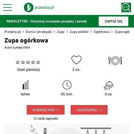
ZAPISZ SIĘ
NEWSLETTER - Otrzymuj sezonowe przepisy i porady
Przepisy.pl
Dania i przekąski
Zupy
Zupy polskie
Ogórkowa
Zupa ogórk
Zupa ogórkowa
Autor:
Łukasz Orlon
Oceń pierwszy
2 os.
łatwe
45 min.
4 os.
POBIERZ PDF
UDOSTĘPNIJ
12 osób zapisało