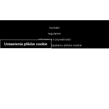
kontakt
regulamin
informacja o prywatności
Ustawienia plików cookie
informacja o wykorzystaniu plików cookie
ułatwienia dostępu
Najpopularniejsze przepisy
spaghetti bolognese
makaron z kurczakiem w sosie śmietanowym
kanapka z indykiem
ratatouille
lahmacun
mac and cheese