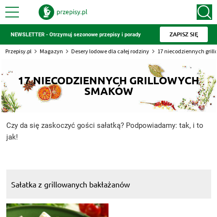
ZAPISZ SIĘ
NEWSLETTER - Otrzymuj sezonowe przepisy i porady
Przepisy.pl
Magazyn
Desery lodowe dla całej rodziny
17 niecodziennych gri
17 NIECODZIENNYCH GRILLOWYCH
SMAKÓW
Czy da się zaskoczyć gości sałatką? Podpowiadamy: tak, i to
jak!
Sałatka z grillowanych bakłażanów