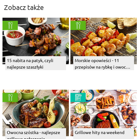
Zobacz także
15 nabita na patyk, czyli
Morskie opowieści - 11
najlepsze szaszłyki
przepisów na rybkę i owoce
morza
Owocna szóstka - najlepsze
Grillowe hity na weekend
grillowe połączenia