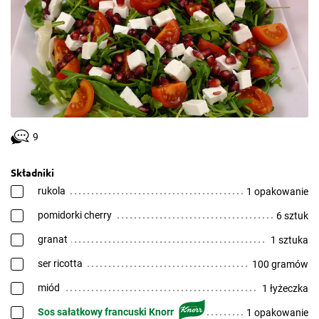
9
Składniki
rukola
1 opakowanie
pomidorki cherry
6 sztuk
granat
1 sztuka
ser ricotta
100 gramów
miód
1 łyżeczka
Sos sałatkowy francuski Knorr
1 opakowanie