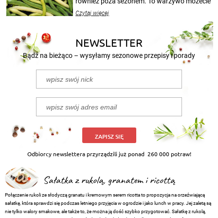
również poza sezonem. To warzywo możecie
wekować na wiele sposobów. Wykorzystajcie
Czytaj więcej
nasze propozycje!
NEWSLETTER
Bądź na bieżąco – wysyłamy sezonowe przepisy i porady
ZAPISZ SIĘ
Odbiorcy newslettera przyrządzili już ponad
260 000 potraw!
Sałatka z rukolą, granatem i ricottą
Połączenie rukoli ze słodyczą granatu i kremowym serem ricotta to propozycja na orzeźwiającą
sałatkę, która sprawdzi się podczas letniego przyjęcia w ogrodzie i jako lunch w pracy. Jej zaletą są
nie tylko walory smakowe, ale także to, że można ją dość szybko przygotować. Sałatkę z rukolą,