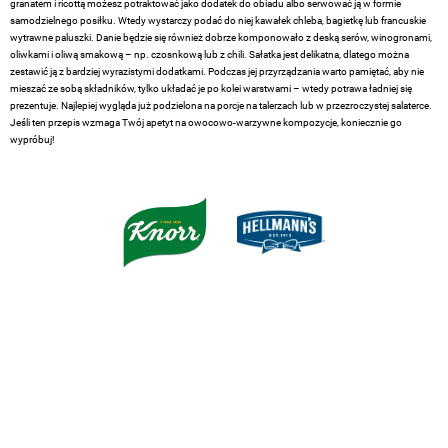
granatem i ricottą możesz potraktować jako dodatek do obiadu albo serwować ją w formie
samodzielnego posiłku. Wtedy wystarczy podać do niej kawałek chleba, bagietkę lub francuskie
wytrawne paluszki. Danie będzie się również dobrze komponowało z deską serów, winogronami,
oliwkami i oliwą smakową – np. czosnkową lub z chili. Sałatka jest delikatna, dlatego można
zestawić ją z bardziej wyrazistymi dodatkami. Podczas jej przyrządzania warto pamiętać, aby nie
mieszać ze sobą składników, tylko układać je po kolei warstwami – wtedy potrawa ładniej się
prezentuje. Najlepiej wygląda już podzielona na porcje na talerzach lub w przezroczystej salaterce.
Jeśli ten przepis wzmaga Twój apetyt na owocowo-warzywne kompozycje, koniecznie go
wypróbuj!