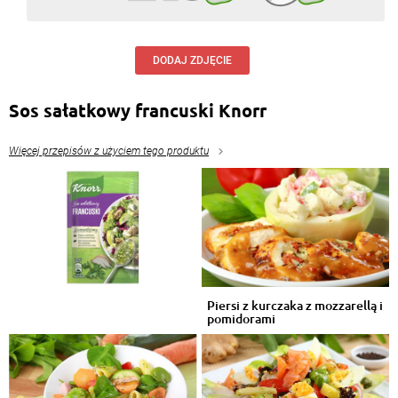
Mila Wu
, 03.05.2016
Adrianna Wika ;-)
Odpowiedz
DODAJ ZDJĘCIE
Wioletta Cieslak-Stania
, 02.05.2016
Sos sałatkowy francuski Knorr
Pychotka
Odpowiedz
Więcej przepisów z użyciem tego produktu
Piersi z kurczaka z mozzarellą i
pomidorami