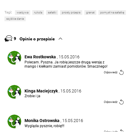
Tagi:
warzywa
rukola
sałatki
prosty przepis
granat
pomysł na sałatkę
szybkie danie
9
Opinie o przepisie
Ewa Rostkowska
, 15.05.2016
Polecam. Pyszna. Ja robię jeszcze drugą wersję z
mango i kiełkami zamiast pomidorów. Smacznego!
Odpowiedz
Kinga Maciejczyk
, 15.05.2016
Zrobie i ja
Odpowiedz
Monika Ostrowska
, 15.05.2016
Wygląda pysznie, robię!!!
Odpowiedz