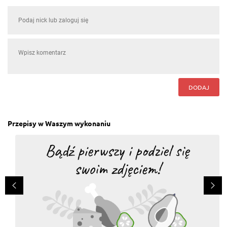
Justyna Babiak
, 14.05.2016
Nie lubię rukoli
Odpowiedz
Gosia Fot
, 14.05.2016
DODAJ
Mozna zamiast ganata pestki dyni tez pyszna
Odpowiedz
Przepisy w Waszym wykonaniu
Magda Bonisławska
, 14.05.2016
Dziś u mnie króluje i juz prawie jej nie ma :)
Odpowiedz
Monika Maciejewska
, 03.05.2016
Co to za ricotta, którą da sie pokroić w kostkę?.... Mai
visto....
Odpowiedz