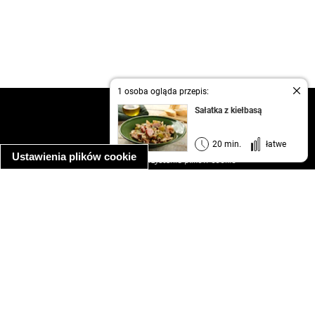
1 osoba ogląda przepis:
kontakt
Sałatka z kiełbasą
regulamin
informacja o prywatności
20 min.
łatwe
Ustawienia plików cookie
informacja o wykorzystaniu plików cookie
ułatwienia dostępu
Najpopularniejsze przepisy
spaghetti bolognese
makaron z kurczakiem w sosie śmietanowym
kanapka z indykiem
ratatouille
lahmacun