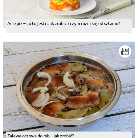
Auszpik – co to jest? Jak zrobić i czym różni się od sztamu?
Zalewa octowa do ryb – jak zrobić?