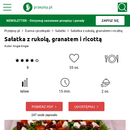
ZAPISZ SIĘ
NEWSLETTER - Otrzymuj sezonowe przepisy i porady
Przepisy.pl
Dania i przekąski
Sałatki
Sałatka z rukolą, granatem i ricottą
Sałatka z rukolą, granatem i ricottą
Autor:
Angie Angie
8
35 os.
łatwe
15 min.
2 os.
POBIERZ PDF
UDOSTĘPNIJ
247 osób zapisało