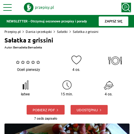
ZAPISZ SIĘ
NEWSLETTER - Otrzymuj sezonowe przepisy i porady
Przepisy.pl
Dania i przekąski
Sałatki
Sałatka z grissini
Sałatka z grissini
Autor:
Bernadetta Bernadetta
Oceń pierwszy
4 os.
łatwe
15 min.
4 os.
POBIERZ PDF
UDOSTĘPNIJ
7 osób zapisało