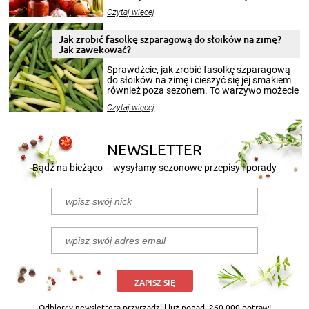
jesieni na dłużej. Można robić setki zdjęć
Czytaj więcej
krajobrazów, by cieszyć nimi oko w sezonie
zimowym, ale to smaczny posiłek pozwoli w
pełni poczuć atmosferę cieplejszych
Jak zrobić fasolkę szparagową do słoików na zimę?
miesięcy. Przygotowanie słoików ze
Jak zawekować?
smakowitą zawartością musi obejmować
patenty, które pozwolą zachować świeżość
Sprawdźcie, jak zrobić fasolkę szparagową
przetworów.
do słoików na zimę i cieszyć się jej smakiem
również poza sezonem. To warzywo możecie
wekować na wiele sposobów. Wykorzystajcie
Czytaj więcej
nasze propozycje!
NEWSLETTER
Bądź na bieżąco – wysyłamy sezonowe przepisy i porady
ZAPISZ SIĘ
Odbiorcy newslettera przyrządzili już ponad
260 000 potraw!