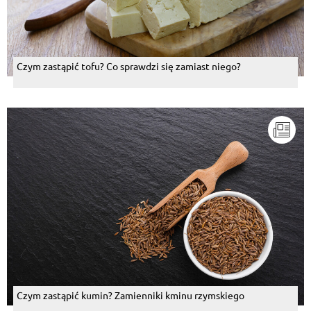
Czym zastąpić tofu? Co sprawdzi się zamiast niego?
Czym zastąpić kumin? Zamienniki kminu rzymskiego