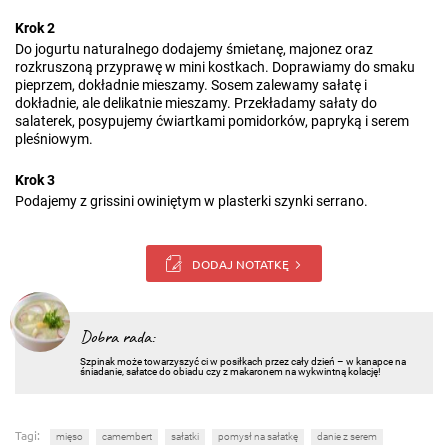
Krok 2
Do jogurtu naturalnego dodajemy śmietanę, majonez oraz
rozkruszoną przyprawę w mini kostkach. Doprawiamy do smaku
pieprzem, dokładnie mieszamy. Sosem zalewamy sałatę i
dokładnie, ale delikatnie mieszamy. Przekładamy sałaty do
salaterek, posypujemy ćwiartkami pomidorków, papryką i serem
pleśniowym.
Krok 3
Podajemy z grissini owiniętym w plasterki szynki serrano.
DODAJ NOTATKĘ
Dobra rada:
Szpinak może towarzyszyć ci w posiłkach przez cały dzień – w kanapce na
śniadanie, sałatce do obiadu czy z makaronem na wykwintną kolację!
Tagi:
mięso
camembert
sałatki
pomysł na sałatkę
danie z serem