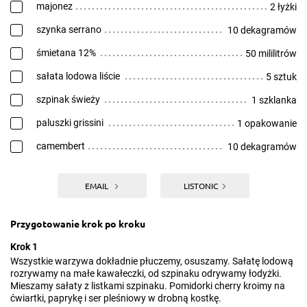
majonez
2 łyżki
szynka serrano
10 dekagramów
śmietana 12%
50 mililitrów
sałata lodowa liście
5 sztuk
szpinak świeży
1 szklanka
paluszki grissini
1 opakowanie
camembert
10 dekagramów
EMAIL
LISTONIC
Przygotowanie krok po kroku
Krok 1
Wszystkie warzywa dokładnie płuczemy, osuszamy. Sałatę lodową
rozrywamy na małe kawałeczki, od szpinaku odrywamy łodyżki.
Mieszamy sałaty z listkami szpinaku. Pomidorki cherry kroimy na
ćwiartki, paprykę i ser pleśniowy w drobną kostkę.