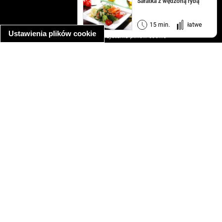
kontakt
Sałatka z wędzoną rybą
regulamin
informacja o prywatności
15 min.
łatwe
Ustawienia plików cookie
informacja o wykorzystaniu plików cookie
ułatwienia dostępu
Najpopularniejsze przepisy
spaghetti bolognese
makaron z kurczakiem w sosie śmietanowym
kanapka z indykiem
ratatouille
lahmacun
mac and cheese
zupa minestrone
cannelloni ze szpinakiem i ricottą
spaghetti przepisy
makaron z kurczakiem