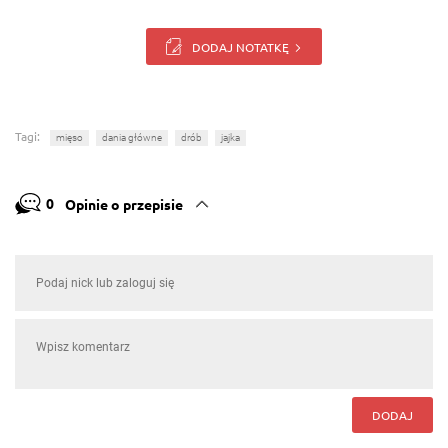
DODAJ NOTATKĘ
Tagi:
mięso
dania główne
drób
jajka
0
Opinie o przepisie
DODAJ