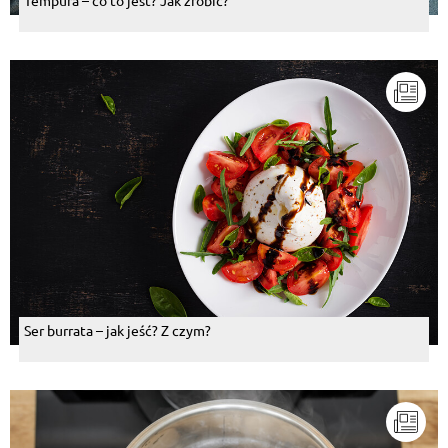
Tempura – co to jest? Jak zrobić?
Ser burrata – jak jeść? Z czym?