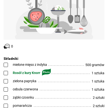
0
Składniki
mielone mięso z indyka
500 gramów
Rosół z kury Knorr
1 sztuka
zielona papryka
1 sztuka
cebula czerwona
1 sztuka
ząbki czosnku
2 sztuki
pomarańcza
2 sztuki