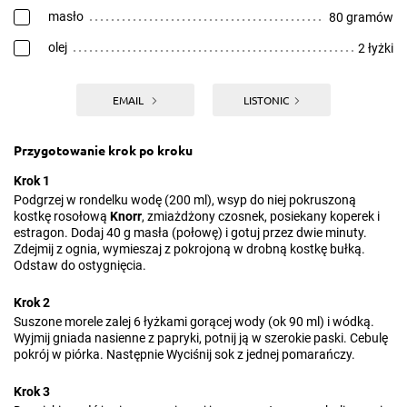
masło
80 gramów
olej
2 łyżki
EMAIL
LISTONIC
Przygotowanie krok po kroku
Krok 1
Podgrzej w rondelku wodę (200 ml), wsyp do niej pokruszoną
kostkę rosołową
Knorr
, zmiażdżony czosnek, posiekany koperek i
estragon. Dodaj 40 g masła (połowę) i gotuj przez dwie minuty.
Zdejmij z ognia, wymieszaj z pokrojoną w drobną kostkę bułką.
Odstaw do ostygnięcia.
Krok 2
Suszone morele zalej 6 łyżkami gorącej wody (ok 90 ml) i wódką.
Wyjmij gniada nasienne z papryki, potnij ją w szerokie paski. Cebulę
pokrój w piórka. Następnie Wyciśnij sok z jednej pomarańczy.
Krok 3