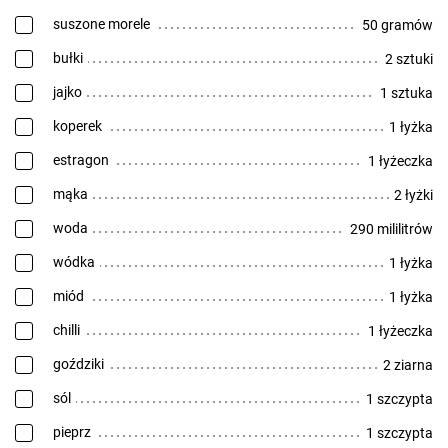
suszone morele
50 gramów
bułki
2 sztuki
jajko
1 sztuka
koperek
1 łyżka
estragon
1 łyżeczka
mąka
2 łyżki
woda
290 mililitrów
wódka
1 łyżka
miód
1 łyżka
chilli
1 łyżeczka
goździki
2 ziarna
sól
1 szczypta
pieprz
1 szczypta