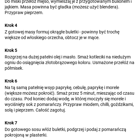
Do miski przełóż mięso, wymieszaj je z przygotowanym bulionem i
jajkiem. Masa powinna być gładka (możesz użyć blendera).
Przypraw pieprzem.
Krok 4
Z gotowej masy formuj okrągłe buletki - powinny być trochę
większe od włoskiego orzecha, obtocz je w mące.
Krok 5
Rozgrzej na dużej patelni olej i masło. Smaż kotleciki na niedużym
ogniu do osiągnięcia złotobrązowego koloru. Usmażone przełóż na
półmisek.
Krok 6
Na tą samą patelnię wsyp paprykę, cebulę, paprykę i morele
(większe możesz pokroić). Smaż przez 5 minut, mieszając od czasu
do czasu. Pod koniec dodaj wodę, w której moczyły się morele i
wyciśnięty sok z pomarańczy. Przypraw miodem, chilli, goździkami,
solą i pieprzem. Całość zagotuj.
Krok 7
Do gotowego sosu włóż buletki, podgrzej i podaj z pomarańczą
pokrojoną w plasterki.