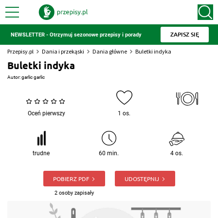
ZAPISZ SIĘ
NEWSLETTER - Otrzymuj sezonowe przepisy i porady
Przepisy.pl
Dania i przekąski
Dania główne
Buletki indyka
Buletki indyka
Autor:
garlic garlic
Oceń pierwszy
1 os.
trudne
60 min.
4 os.
POBIERZ PDF
UDOSTĘPNIJ
2 osoby zapisały