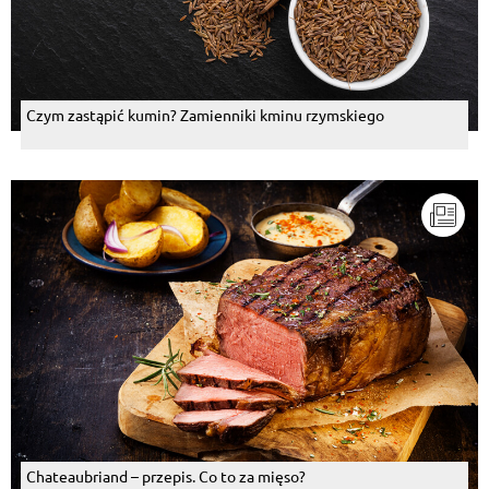
Czym zastąpić kumin? Zamienniki kminu rzymskiego
Chateaubriand – przepis. Co to za mięso?