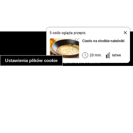
5 osób ogląda przepis:
kontakt
Ciasto na słodkie naleśniki
regulamin
informacja o prywatności
20 min.
łatwe
Ustawienia plików cookie
informacja o wykorzystaniu plików cookie
ułatwienia dostępu
Najpopularniejsze przepisy
spaghetti bolognese
makaron z kurczakiem w sosie śmietanowym
kanapka z indykiem
ratatouille
lahmacun