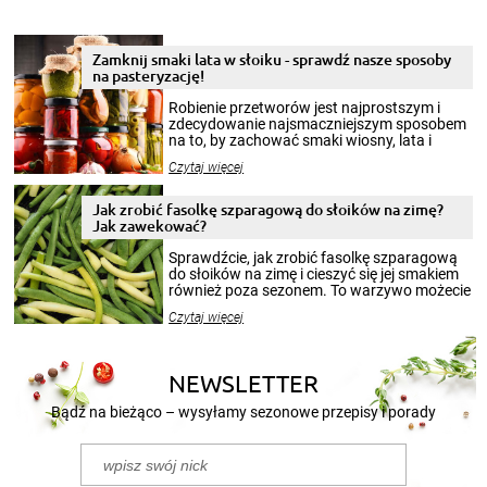
Zamknij smaki lata w słoiku - sprawdź nasze sposoby
na pasteryzację!
Robienie przetworów jest najprostszym i
zdecydowanie najsmaczniejszym sposobem
na to, by zachować smaki wiosny, lata i
jesieni na dłużej. Można robić setki zdjęć
Czytaj więcej
krajobrazów, by cieszyć nimi oko w sezonie
zimowym, ale to smaczny posiłek pozwoli w
pełni poczuć atmosferę cieplejszych
Jak zrobić fasolkę szparagową do słoików na zimę?
miesięcy. Przygotowanie słoików ze
Jak zawekować?
smakowitą zawartością musi obejmować
patenty, które pozwolą zachować świeżość
Sprawdźcie, jak zrobić fasolkę szparagową
przetworów.
do słoików na zimę i cieszyć się jej smakiem
również poza sezonem. To warzywo możecie
wekować na wiele sposobów. Wykorzystajcie
Czytaj więcej
nasze propozycje!
NEWSLETTER
Bądź na bieżąco – wysyłamy sezonowe przepisy i porady