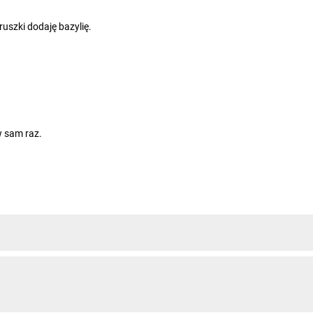
ruszki dodaję bazylię.
w sam raz.
ym je jeść codziennie a jeszcze lepsze są z kaszą jęczmienna pychota