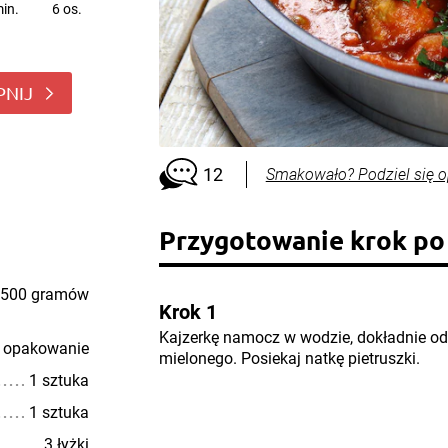
in.
6 os.
PNIJ
12
Smakowało? Podziel się o
Przygotowanie krok po
500 gramów
Krok 1
Kajzerkę namocz w wodzie, dokładnie odc
 opakowanie
mielonego. Posiekaj natkę pietruszki.
1 sztuka
1 sztuka
3 łyżki