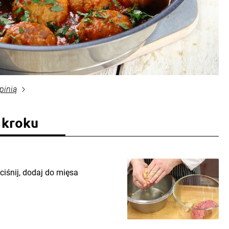
pinią
 kroku
iśnij, dodaj do mięsa