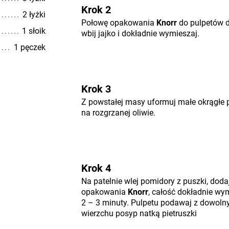
Krok 2
2 łyżki
Połowę opakowania
Knorr
do pulpetów d
1 słoik
wbij jajko i dokładnie wymieszaj.
1 pęczek
Krok 3
Z powstałej masy uformuj małe okrągłe p
na rozgrzanej oliwie.
Krok 4
Na patelnie wlej pomidory z puszki, doda
opakowania
Knorr
, całość dokładnie wy
2 – 3 minuty. Pulpetu podawaj z dowol
wierzchu posyp natką pietruszki