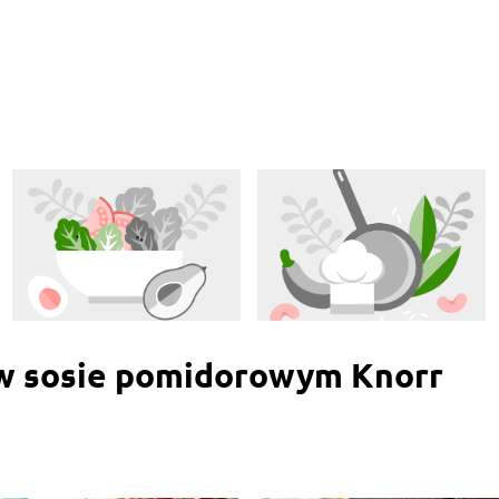
yrządzam inne pozdrawiam ela
 w sosie pomidorowym Knorr