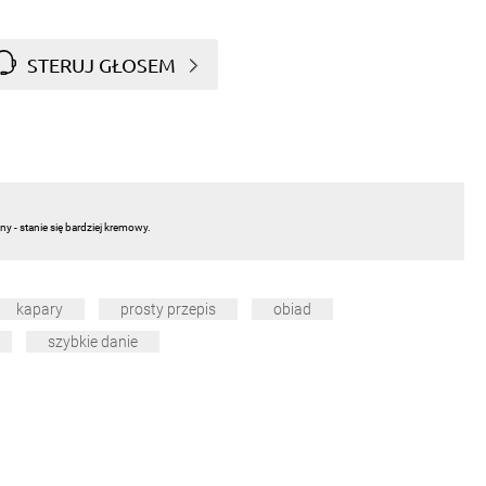
STERUJ GŁOSEM
y - stanie się bardziej kremowy.
kapary
prosty przepis
obiad
szybkie danie