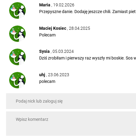
Maria
, 19.02.2026
Przepyszne danie. Dodaję jeszcze chili. Zamiast piet
Maciej Kosiec
, 28.04.2025
Polecam
Sysia
, 05.03.2024
Dziś zrobiłam i pierwszy raz wyszły mi boskie. Sos 
uhj
, 23.06.2023
polecam
JAREK
, 08.01.2023
Super przepis z knorr
Sandra
, 20.12.2021
Tak. Uwielbiam pulpety w sosie pomidorowym mogłab