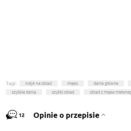
Tagi:
indyk na obiad
mięso
dania główne
szybkie dania
szybki obiad
obiad z mięsa mielone
Opinie o przepisie
12