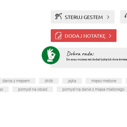
STERUJ GESTEM
DODAJ NOTATKĘ
Dobra rada:
Do sosu możesz też dodać łyżkę lub dwie śmietan
dania z mięsem
drób
jajka
mięso mielone
go
pomysł na obiad
pomysł na danie z mięsa mielonego