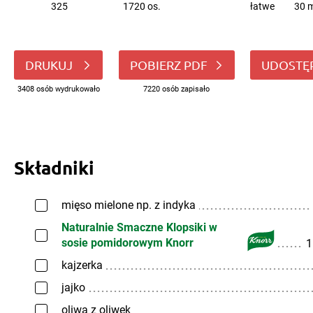
325
1720 os.
łatwe
30 m
DRUKUJ
POBIERZ PDF
UDOSTĘ
3408 osób wydrukowało
7220 osób zapisało
Składniki
mięso mielone np. z indyka
Naturalnie Smaczne Klopsiki w
sosie pomidorowym Knorr
1
kajzerka
jajko
oliwa z oliwek