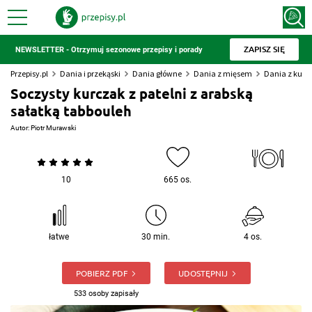
ZAPISZ SIĘ
NEWSLETTER - Otrzymuj sezonowe przepisy i porady
Przepisy.pl
Dania i przekąski
Dania główne
Dania z mięsem
Dania z kur
Soczysty kurczak z patelni z arabską
sałatką tabbouleh
Autor:
Piotr Murawski
10
665 os.
łatwe
30 min.
4 os.
POBIERZ PDF
UDOSTĘPNIJ
533 osoby zapisały