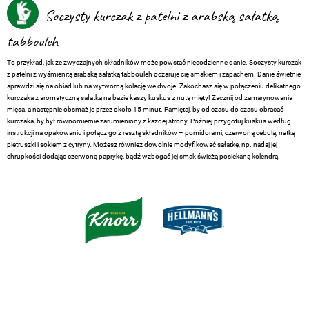
Soczysty kurczak z patelni z arabską sałatką
tabbouleh
To przykład, jak ze zwyczajnych składników może powstać niecodzienne danie. Soczysty kurczak
z patelni z wyśmienitą arabską sałatką tabbouleh oczaruje cię smakiem i zapachem. Danie świetnie
sprawdzi się na obiad lub na wytworną kolację we dwoje. Zakochasz się w połączeniu delikatnego
kurczaka z aromatyczną sałatką na bazie kaszy kuskus z nutą mięty! Zacznij od zamarynowania
mięsa, a następnie obsmaż je przez około 15 minut. Pamiętaj, by od czasu do czasu obracać
kurczaka, by był równomiernie zarumieniony z każdej strony. Później przygotuj kuskus według
instrukcji na opakowaniu i połącz go z resztą składników – pomidorami, czerwoną cebulą, natką
pietruszki i sokiem z cytryny. Możesz również dowolnie modyfikować sałatkę, np. nadaj jej
chrupkości dodając czerwoną paprykę, bądź wzbogać jej smak świeżą posiekaną kolendrą.