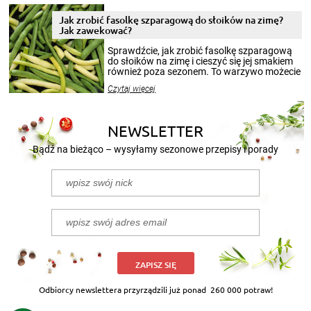
zimowym, ale to smaczny posiłek pozwoli w
pełni poczuć atmosferę cieplejszych
Jak zrobić fasolkę szparagową do słoików na zimę?
miesięcy. Przygotowanie słoików ze
Jak zawekować?
smakowitą zawartością musi obejmować
patenty, które pozwolą zachować świeżość
Sprawdźcie, jak zrobić fasolkę szparagową
przetworów.
do słoików na zimę i cieszyć się jej smakiem
również poza sezonem. To warzywo możecie
wekować na wiele sposobów. Wykorzystajcie
Czytaj więcej
nasze propozycje!
NEWSLETTER
Bądź na bieżąco – wysyłamy sezonowe przepisy i porady
ZAPISZ SIĘ
Odbiorcy newslettera przyrządzili już ponad
260 000 potraw!