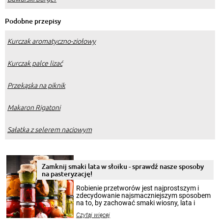
Podobne przepisy
Kurczak aromatyczno-ziołowy
Kurczak palce lizać
Przekąska na piknik
Makaron Rigatoni
Sałatka z selerem naciowym
Zamknij smaki lata w słoiku - sprawdź nasze sposoby
na pasteryzację!
Robienie przetworów jest najprostszym i
zdecydowanie najsmaczniejszym sposobem
na to, by zachować smaki wiosny, lata i
jesieni na dłużej. Można robić setki zdjęć
Czytaj więcej
krajobrazów, by cieszyć nimi oko w sezonie