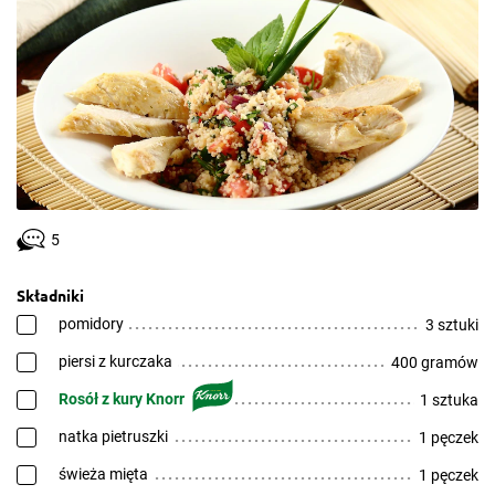
5
Składniki
pomidory
3 sztuki
piersi z kurczaka
400 gramów
Rosół z kury Knorr
1 sztuka
natka pietruszki
1 pęczek
świeża mięta
1 pęczek