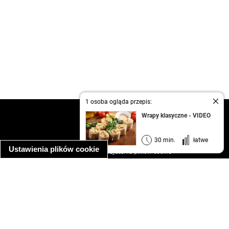
1 osoba ogląda przepis:
kontakt
Wrapy klasyczne - VIDEO
regulamin
informacja o prywatności
30 min.
łatwe
Ustawienia plików cookie
informacja o wykorzystaniu plików cookie
ułatwienia dostępu
Najpopularniejsze przepisy
spaghetti bolognese
makaron z kurczakiem w sosie śmietanowym