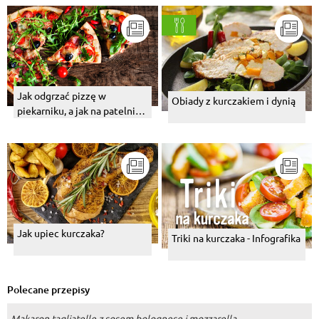
Jak odgrzać pizzę w
Obiady z kurczakiem i dynią
piekarniku, a jak na patelni
czy w mikrofali?
Jak upiec kurczaka?
Triki na kurczaka - Infografika
Polecane przepisy
Makaron tagliatelle z sosem bolognese i mozzarellą