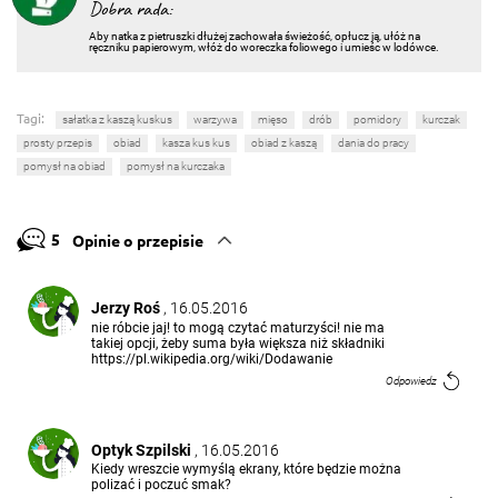
Dobra rada:
Aby natka z pietruszki dłużej zachowała świeżość, opłucz ją, ułóż na
ręczniku papierowym, włóż do woreczka foliowego i umieśc w lodówce.
Tagi:
sałatka z kaszą kuskus
warzywa
mięso
drób
pomidory
kurczak
prosty przepis
obiad
kasza kus kus
obiad z kaszą
dania do pracy
pomysł na obiad
pomysł na kurczaka
5
Opinie o przepisie
Jerzy Roś
, 16.05.2016
nie róbcie jaj! to mogą czytać maturzyści! nie ma
takiej opcji, żeby suma była większa niż składniki
https://pl.wikipedia.org/wiki/Dodawanie
Odpowiedz
Optyk Szpilski
, 16.05.2016
Kiedy wreszcie wymyślą ekrany, które będzie można
polizać i poczuć smak?