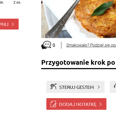
in.
2 os.
PNIJ
0
Smakowało? Podziel się op
Przygotowanie krok po
STERUJ GESTEM
DODAJ NOTATKĘ