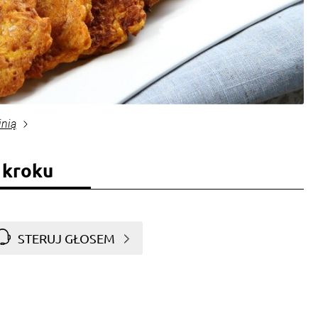
inią
 kroku
STERUJ GŁOSEM