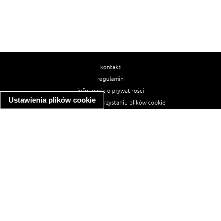
kontakt
regulamin
informacja o prywatności
Ustawienia plików cookie
informacja o wykorzystaniu plików cookie
ułatwienia dostępu
Najpopularniejsze przepisy
spaghetti bolognese
makaron z kurczakiem w sosie śmietanowym
kanapka z indykiem
ratatouille
lahmacun