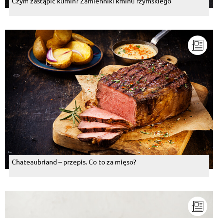
Czym zastąpić kumin? Zamienniki kminu rzymskiego
Chateaubriand – przepis. Co to za mięso?