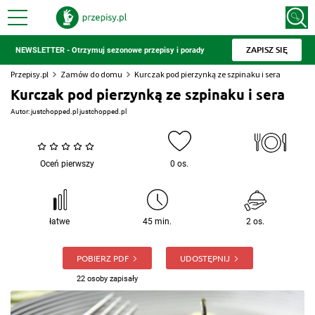
ZAPISZ SIĘ
NEWSLETTER - Otrzymuj sezonowe przepisy i porady
Przepisy.pl
Zamów do domu
Kurczak pod pierzynką ze szpinaku i sera
Kurczak pod pierzynką ze szpinaku i sera
Autor:
justchopped.pl justchopped.pl
Oceń pierwszy
0 os.
łatwe
45 min.
2 os.
POBIERZ PDF
UDOSTĘPNIJ
22 osoby zapisały