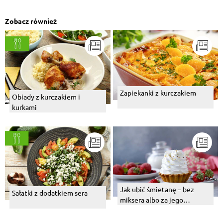
Zobacz również
Zapiekanki z kurczakiem
Obiady z kurczakiem i
kurkami
Jak ubić śmietanę – bez
Sałatki z dodatkiem sera
miksera albo za jego
pomocą? I co zrobić, gdy nam
nie wychodzi?