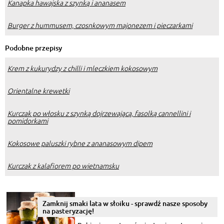
Kanapka hawajska z szynką i ananasem
Burger z hummusem, czosnkowym majonezem i pieczarkami
Podobne przepisy
Krem z kukurydzy z chilli i mleczkiem kokosowym
Orientalne krewetki
Kurczak po włosku z szynką dojrzewającą, fasolką cannellini i
pomidorkami
Kokosowe paluszki rybne z ananasowym dipem
Kurczak z kalafiorem po wietnamsku
Zamknij smaki lata w słoiku - sprawdź nasze sposoby
na pasteryzację!