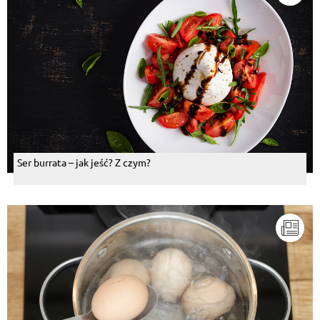
Ser burrata – jak jeść? Z czym?