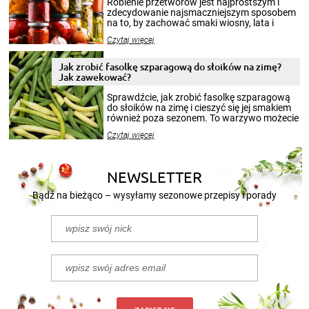
Robienie przetworów jest najprostszym i
zdecydowanie najsmaczniejszym sposobem
na to, by zachować smaki wiosny, lata i
jesieni na dłużej. Można robić setki zdjęć
Czytaj więcej
krajobrazów, by cieszyć nimi oko w sezonie
zimowym, ale to smaczny posiłek pozwoli w
pełni poczuć atmosferę cieplejszych
Jak zrobić fasolkę szparagową do słoików na zimę?
miesięcy. Przygotowanie słoików ze
Jak zawekować?
smakowitą zawartością musi obejmować
patenty, które pozwolą zachować świeżość
Sprawdźcie, jak zrobić fasolkę szparagową
przetworów.
do słoików na zimę i cieszyć się jej smakiem
również poza sezonem. To warzywo możecie
wekować na wiele sposobów. Wykorzystajcie
Czytaj więcej
nasze propozycje!
NEWSLETTER
Bądź na bieżąco – wysyłamy sezonowe przepisy i porady