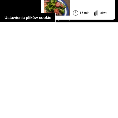
regulamin
informacja o prywatności
15 min.
łatwe
Ustawienia plików cookie
informacja o wykorzystaniu plików cookie
ułatwienia dostępu
Najpopularniejsze przepisy
spaghetti bolognese
makaron z kurczakiem w sosie śmietanowym
kanapka z indykiem
ratatouille
lahmacun
mac and cheese
zupa minestrone
cannelloni ze szpinakiem i ricottą
spaghetti przepisy
makaron z kurczakiem