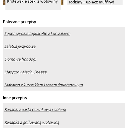
Królewskie steki z wołowiny
rodziny – upiecz muffiny!
Polecane przepisy
Super szybkie tagliatelle z kurczakiem
Sałatka jarzynowa
Domowe hot dogi
Klasyczny Mac’n Cheese
Makaron z kurczakiem i sosem śmietanowym
Inne przepisy
Kanapki z pastą czosnkową i ziołami
Kanapka z grillowaną wołowiną