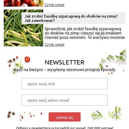
jesieni na dłużej. Można robić setki zdjęć
Czytaj więcej
krajobrazów, by cieszyć nimi oko w sezonie
zimowym, ale to smaczny posiłek pozwoli w
pełni poczuć atmosferę cieplejszych
Jak zrobić fasolkę szparagową do słoików na zimę?
miesięcy. Przygotowanie słoików ze
Jak zawekować?
smakowitą zawartością musi obejmować
patenty, które pozwolą zachować świeżość
Sprawdźcie, jak zrobić fasolkę szparagową
przetworów.
do słoików na zimę i cieszyć się jej smakiem
również poza sezonem. To warzywo możecie
wekować na wiele sposobów. Wykorzystajcie
Czytaj więcej
nasze propozycje!
NEWSLETTER
Bądź na bieżąco – wysyłamy sezonowe przepisy i porady
ZAPISZ SIĘ
Odbiorcy newslettera przyrządzili już ponad
260 000 potraw!