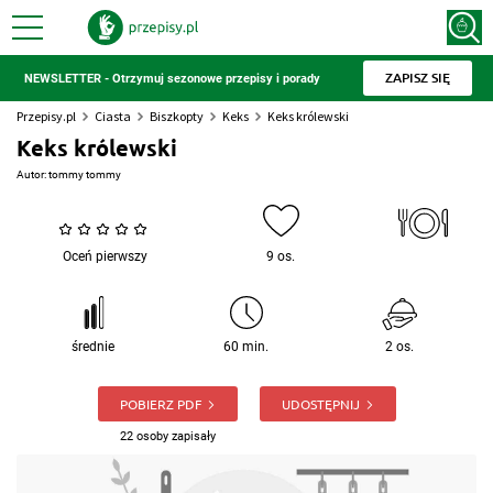
ZAPISZ SIĘ
NEWSLETTER - Otrzymuj sezonowe przepisy i porady
Przepisy.pl
Ciasta
Biszkopty
Keks
Keks królewski
Keks królewski
Autor:
tommy tommy
Oceń pierwszy
9 os.
średnie
60 min.
2 os.
POBIERZ PDF
UDOSTĘPNIJ
22 osoby zapisały