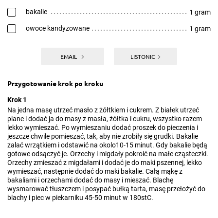
bakalie
1 gram
owoce kandyzowane
1 gram
EMAIL
LISTONIC
Przygotowanie krok po kroku
Krok 1
Na jedna masę utrzeć masło z żółtkiem i cukrem. Z białek utrzeć
piane i dodać ja do masy z masła, żółtka i cukru, wszystko razem
lekko wymieszać. Po wymieszaniu dodać proszek do pieczenia i
jeszcze chwile pomieszać, tak, aby nie zrobiły się grudki. Bakalie
zalać wrzątkiem i odstawić na okolo10-15 minut. Gdy bakalie będą
gotowe odsączyć je. Orzechy i migdały pokroić na małe cząsteczki.
Orzechy zmieszać z migdałami i dodać je do maki pszennej, lekko
wymieszać, następnie dodać do maki bakalie. Całą mąkę z
bakaliami i orzechami dodać do masy i mieszać. Blachę
wysmarować tłuszczem i posypać bułką tarta, masę przełożyć do
blachy i piec w piekarniku 45-50 minut w 180stC.