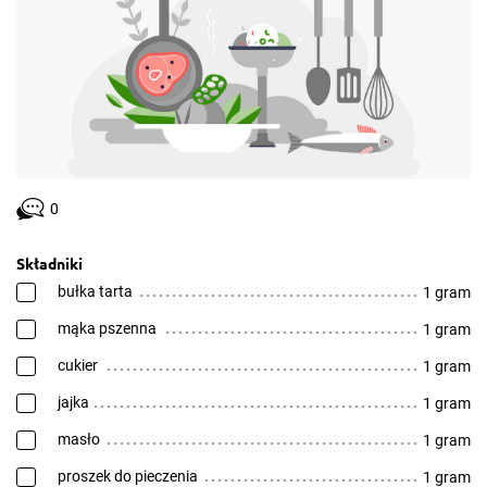
0
Składniki
bułka tarta
1 gram
mąka pszenna
1 gram
cukier
1 gram
jajka
1 gram
masło
1 gram
proszek do pieczenia
1 gram