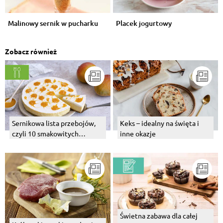
Malinowy sernik w pucharku
Placek jogurtowy
Zobacz również
Sernikowa lista przebojów,
Keks – idealny na święta i
czyli 10 smakowitych
inne okazje
serników
Świetna zabawa dla całej