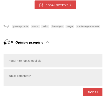
DODAJ NOTATKĘ
Tagi:
prosty przepis
ciasta
keks
bez mięsa
wege
danie wegetariańskie
0
Opinie o przepisie
DODAJ