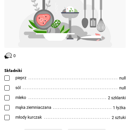
0
Składniki
pieprz
null
sól
null
mleko
2 szklanki
mąka ziemniaczana
1 łyżka
młody kurczak
2 sztuki