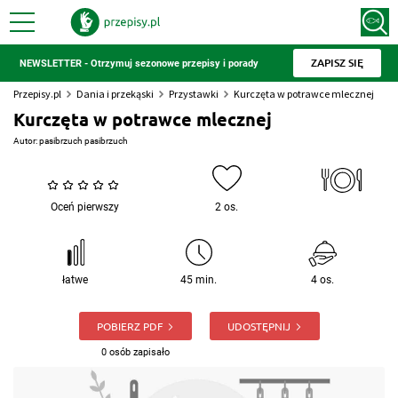
ZAPISZ SIĘ
NEWSLETTER - Otrzymuj sezonowe przepisy i porady
Przepisy.pl
Dania i przekąski
Przystawki
Kurczęta w potrawce mlecznej
Kurczęta w potrawce mlecznej
Autor:
pasibrzuch pasibrzuch
Oceń pierwszy
2 os.
łatwe
45 min.
4 os.
POBIERZ PDF
UDOSTĘPNIJ
0 osób zapisało