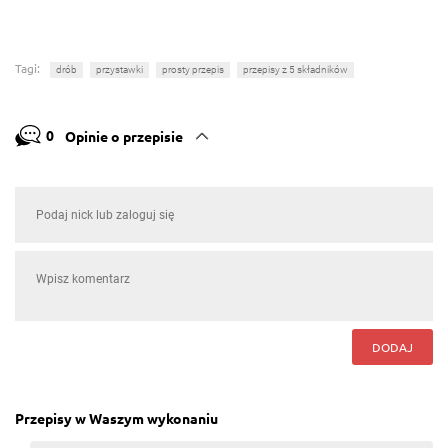
Tagi:
drób
przystawki
prosty przepis
przepisy z 5 składników
0
Opinie o przepisie
DODAJ
Przepisy w Waszym wykonaniu