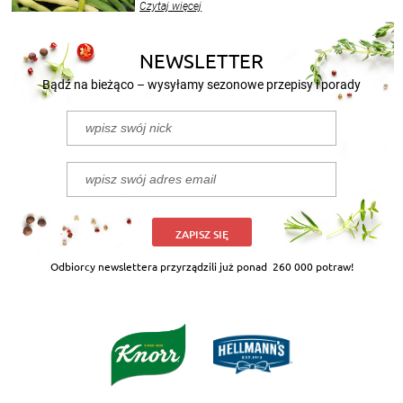
Czytaj więcej
nasze propozycje!
NEWSLETTER
Bądź na bieżąco – wysyłamy sezonowe przepisy i porady
ZAPISZ SIĘ
Odbiorcy newslettera przyrządzili już ponad
260 000 potraw!