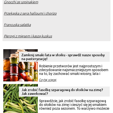
Gnocchi ze szpinakiem
Przekąska z sera halloumi i chorizo
Francuska sałatka
Pierogi z mięsem i kaszą kuskus
Zamknij smaki lata w słoiku - sprawdź nasze sposoby
na pasteryzację!
Robienie przetworów jest najprostszym i
zdecydowanie najsmaczniejszym sposobem
na to, by zachować smaki wiosny, lata i
jesieni na dłużej. Można robić setki zdjęć
Czytaj więcej
krajobrazów, by cieszyć nimi oko w sezonie
zimowym, ale to smaczny posiłek pozwoli w
pełni poczuć atmosferę cieplejszych
Jak zrobić fasolkę szparagową do słoików na zimę?
miesięcy. Przygotowanie słoików ze
Jak zawekować?
smakowitą zawartością musi obejmować
patenty, które pozwolą zachować świeżość
Sprawdźcie, jak zrobić fasolkę szparagową
przetworów.
do słoików na zimę i cieszyć się jej smakiem
również poza sezonem. To warzywo możecie
wekować na wiele sposobów. Wykorzystajcie