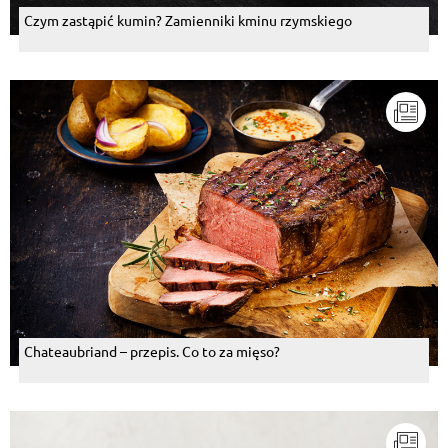
Czym zastąpić kumin? Zamienniki kminu rzymskiego
Chateaubriand – przepis. Co to za mięso?