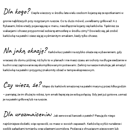
Dla kogo?
Ciepłe wieczory w środku lata wielu osobom kojarzą się ze spotkaniami w
gronie najbliższych przy rozgrzanym ruszcie. Co tu dużo mówić, uwielbiamy grillować! A z
frykasami, które wtedy pojawiają się w menu, nieodłącznie kojarzy się karkówka. Tęsknisz za
wakacjami i chcesz przypomnieć sobie tę atmosferę w środku zimy? Dowiedz się, jak zrobić
karkówkę na patelni i ciesz się jej wyśmienitym smakiem, kiedy tylko chcesz.
Na jaką okazję?
Karkówka z patelni na szybko okaże się wybawieniem, gdy
wracasz do domu później, niż było to w planach i nie masz czasu ani ochoty na długie siedzenie w
kuchni oraz zajmowanie się skomplikowanymi potrawami. Zerknij na nasze instrukcje, jak smażyć
karkówkę na patelni i przygotuj znakomity obiad w tempie ekspresowym.
Czy wiesz, że?
Mięso do karkówki smażonej na patelni marynuj przez kilka godzin
– pamiętaj, że im dłużej to robisz, tym smaki lepiej się ze sobą połączą. Gdy jest już gotowe, usmaż
je na patelni grillowej lub na ruszcie.
Dla urozmaicenia:
Jak serwować karczek z patelni? Pasują do niego
najróżniejsze dodatki, więc sprawdź, co masz w swoich zapasach. Karkówkę wyłóż na talerze i
ozdób gałązkami tymianku oraz plastrami pomidora. Podawaj z chrupiącym pieczywem lub