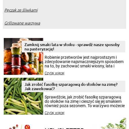
Pęczak ze śliwkami
Grillowane warzywa
Zamknij smaki lata w słoiku - sprawdź nasze sposoby
na pasteryzację!
Robienie przetworów jest najprostszym i
zdecydowanie najsmaczniejszym sposobem
na to, by zachować smaki wiosny, lata i
jesieni na dłużej. Można robić setki zdjęć
Czytaj więcej
krajobrazów, by cieszyć nimi oko w sezonie
zimowym, ale to smaczny posiłek pozwoli w
pełni poczuć atmosferę cieplejszych
Jak zrobić fasolkę szparagową do słoików na zimę?
miesięcy. Przygotowanie słoików ze
Jak zawekować?
smakowitą zawartością musi obejmować
patenty, które pozwolą zachować świeżość
Sprawdźcie, jak zrobić fasolkę szparagową
przetworów.
do słoików na zimę i cieszyć się jej smakiem
również poza sezonem. To warzywo możecie
wekować na wiele sposobów. Wykorzystajcie
Czytaj więcej
nasze propozycje!