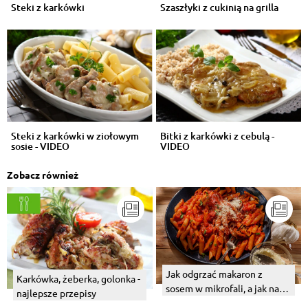
Steki z karkówki
Szaszłyki z cukinią na grilla
Steki z karkówki w ziołowym
Bitki z karkówki z cebulą -
sosie - VIDEO
VIDEO
Zobacz również
Jak odgrzać makaron z
Karkówka, żeberka, golonka -
sosem w mikrofali, a jak na
najlepsze przepisy
patelni?