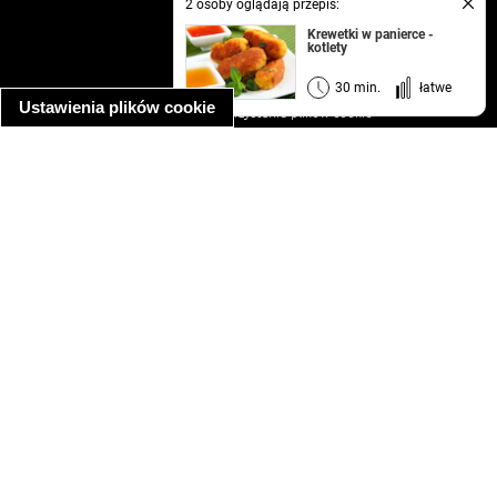
2 osoby oglądają przepis:
kontakt
Krewetki w panierce -
kotlety
regulamin
informacja o prywatności
30 min.
łatwe
Ustawienia plików cookie
informacja o wykorzystaniu plików cookie
ułatwienia dostępu
Najpopularniejsze przepisy
spaghetti bolognese
makaron z kurczakiem w sosie śmietanowym
kanapka z indykiem
ratatouille
lahmacun
mac and cheese
zupa minestrone
cannelloni ze szpinakiem i ricottą
spaghetti przepisy