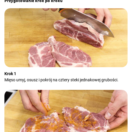
Przygotowanie krok po kroku
Krok 1
Mięso umyj, osusz i pokrój na cztery steki jednakowej grubości.