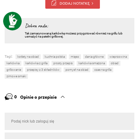
DODAJ NOTATKĘ
Dobra rada:
Tak zamarynowaną karkówkę możesz przygotować również na grillu lub
usmażyć na patelni grillowej.
Tagi:
kotlety na obiad
kuchnia polska
mięso
dania główne
wieprzowina
karkówka
karkówka z grilla
prosty przepis
karkówka smażona
obiad
grillowanie
przepisy z 3 składników
pomysł na obiad
czas na grilla
zimowe smaki
0
Opinie o przepisie