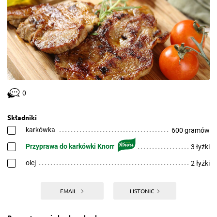
0
Składniki
karkówka
600 gramów
Przyprawa do karkówki Knorr
3 łyżki
olej
2 łyżki
EMAIL
LISTONIC