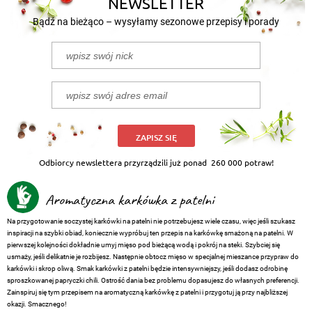
NEWSLETTER
Bądź na bieżąco – wysyłamy sezonowe przepisy i porady
ZAPISZ SIĘ
Odbiorcy newslettera przyrządzili już ponad
260 000 potraw!
Aromatyczna karkówka z patelni
Na przygotowanie soczystej karkówki na patelni nie potrzebujesz wiele czasu, więc jeśli szukasz
inspiracji na szybki obiad, koniecznie wypróbuj ten przepis na karkówkę smażoną na patelni. W
pierwszej kolejności dokładnie umyj mięso pod bieżącą wodą i pokrój na steki. Szybciej się
usmaży, jeśli delikatnie je rozbijesz. Następnie obtocz mięso w specjalnej mieszance przypraw do
karkówki i skrop oliwą. Smak karkówki z patelni będzie intensywniejszy, jeśli dodasz odrobinę
sproszkowanej papryczki chili. Ostrość dania bez problemu dopasujesz do własnych preferencji.
Zainspiruj się tym przepisem na aromatyczną karkówkę z patelni i przygotuj ją przy najbliższej
okazji. Smacznego!