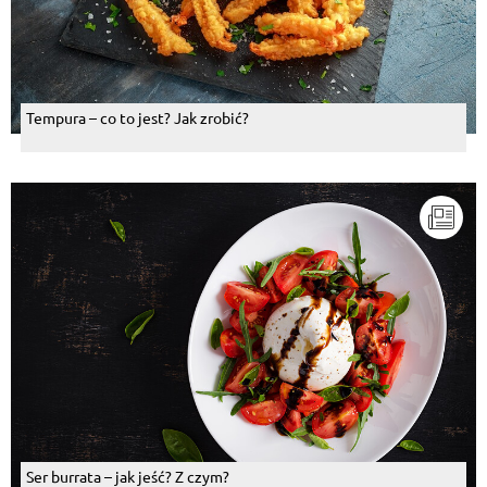
Tempura – co to jest? Jak zrobić?
Ser burrata – jak jeść? Z czym?