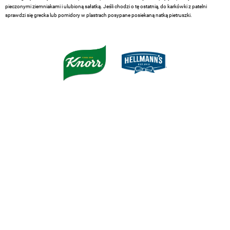
pieczonymi ziemniakami i ulubioną sałatką. Jeśli chodzi o tę ostatnią, do karkówki z patelni
sprawdzi się grecka lub pomidory w plastrach posypane posiekaną natką pietruszki.