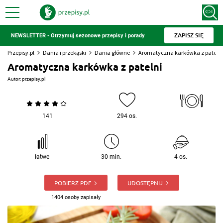
ZAPISZ SIĘ
NEWSLETTER - Otrzymuj sezonowe przepisy i porady
Przepisy.pl
Dania i przekąski
Dania główne
Aromatyczna karkówka z patelni
Aromatyczna karkówka z patelni
Autor:
przepisy.pl
141
294 os.
łatwe
30 min.
4 os.
POBIERZ PDF
UDOSTĘPNIJ
1404 osoby zapisały