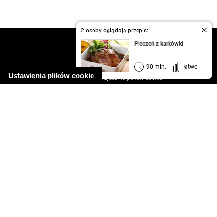
2 osoby oglądają przepis:
kontakt
Pieczeń z karkówki
regulamin
informacja o prywatności
90 min.
łatwe
Ustawienia plików cookie
informacja o wykorzystaniu plików cookie
ułatwienia dostępu
Najpopularniejsze przepisy
spaghetti bolognese
makaron z kurczakiem w sosie śmietanowym
kanapka z indykiem
ratatouille
lahmacun
mac and cheese
zupa minestrone