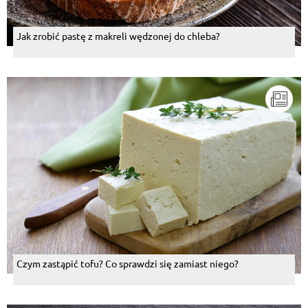
Jak zrobić pastę z makreli wędzonej do chleba?
Czym zastąpić tofu? Co sprawdzi się zamiast niego?