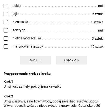
cukier
null
jajka
2 sztuki
pietruszka
1 sztuka
żelatyna
null
filety z morszczuka
3 sztuki
marynowane grzyby
10 sztuk
EMAIL
LISTONIC
Przygotowanie krok po kroku
Krok 1
Umyj i osusz filety, pokrój je na kawałki.
Krok 2
Umyj warzywa, zalej litrem wody, dodaj ziele i liść laurowy, ugotuj.
Wywar odcedź, włóż do niego ryby, przypraw solą. Gotuj około 20