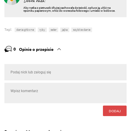
Dobra rada:
Aby natka z pietruszki dłużej zachowała świeżość, opłucz ją, ułóż na
ręczniku papierowym, włóż do woreczka foliowego i umieśc w lodówce.
Tagi:
dania główne
ryby
seler
jajka
szybkie danie
0
Opinie o przepisie
DODAJ