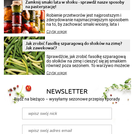
Zamknij smaki lata w słoiku - sprawdź nasze sposoby
na pasteryzację!
Robienie przetworów jest najprostszym i
zdecydowanie najsmaczniejszym sposobem
na to, by zachować smaki wiosny, lata i
jesieni na dłużej. Można robić setki zdjęć
Czytaj więcej
krajobrazów, by cieszyć nimi oko w sezonie
zimowym, ale to smaczny posiłek pozwoli w
pełni poczuć atmosferę cieplejszych
Jak zrobić fasolkę szparagową do słoików na zimę?
miesięcy. Przygotowanie słoików ze
Jak zawekować?
smakowitą zawartością musi obejmować
patenty, które pozwolą zachować świeżość
Sprawdźcie, jak zrobić fasolkę szparagową
przetworów.
do słoików na zimę i cieszyć się jej smakiem
również poza sezonem. To warzywo możecie
wekować na wiele sposobów. Wykorzystajcie
Czytaj więcej
nasze propozycje!
NEWSLETTER
Bądź na bieżąco – wysyłamy sezonowe przepisy i porady