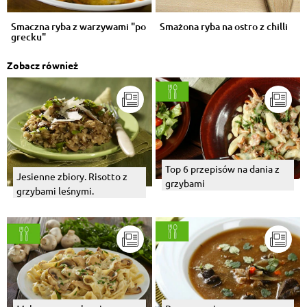
Smaczna ryba z warzywami "po
Smażona ryba na ostro z chilli
grecku"
Zobacz również
Top 6 przepisów na dania z
Jesienne zbiory. Risotto z
grzybami
grzybami leśnymi.