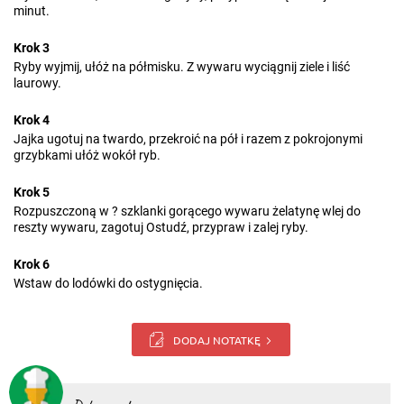
minut.
Krok 3
Ryby wyjmij, ułóż na półmisku. Z wywaru wyciągnij ziele i liść
laurowy.
Krok 4
Jajka ugotuj na twardo, przekroić na pół i razem z pokrojonymi
grzybkami ułóż wokół ryb.
Krok 5
Rozpuszczoną w ? szklanki gorącego wywaru żelatynę wlej do
reszty wywaru, zagotuj Ostudź, przypraw i zalej ryby.
Krok 6
Wstaw do lodówki do ostygnięcia.
DODAJ NOTATKĘ