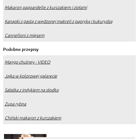
Makaron pappardelle z kurczakiem i ziołami
Kanapki z pastą z wędzonej makreli z papryką i kukurydzą
Cannelloni z mięsem
Podobne przepisy
Mango chutney - VIDEO
Jajka w kolorowej galarecie
Sałatka z indykiem na słodko
Zupa rybna
Chiński makaron z kurczakiem