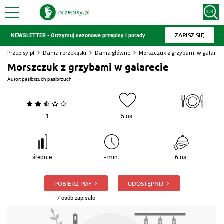
ZAPISZ SIĘ
NEWSLETTER - Otrzymuj sezonowe przepisy i porady
Przepisy.pl
Dania i przekąski
Dania główne
Morszczuk z grzybami w galareci
Morszczuk z grzybami w galarecie
Autor:
pasibrzuch pasibrzuch
1
5 os.
średnie
- min.
6 os.
POBIERZ PDF
UDOSTĘPNIJ
7 osób zapisało