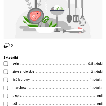
0
Składniki
seler
0.5 sztuki
ziele angielskie
3 sztuki
liść laurowy
1 sztuka
marchew
1 sztuka
pieprz
null
sól
null