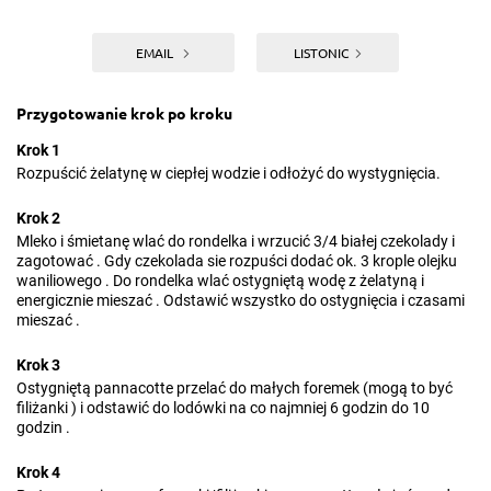
EMAIL
LISTONIC
Przygotowanie krok po kroku
Krok 1
Rozpuścić żelatynę w ciepłej wodzie i odłożyć do wystygnięcia.
Krok 2
Mleko i śmietanę wlać do rondelka i wrzucić 3/4 białej czekolady i
zagotować . Gdy czekolada sie rozpuści dodać ok. 3 krople olejku
waniliowego . Do rondelka wlać ostygniętą wodę z żelatyną i
energicznie mieszać . Odstawić wszystko do ostygnięcia i czasami
mieszać .
Krok 3
Ostygniętą pannacotte przelać do małych foremek (mogą to być
filiżanki ) i odstawić do lodówki na co najmniej 6 godzin do 10
godzin .
Krok 4