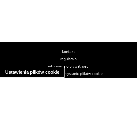
kontakt
regulamin
informacja o prywatności
Ustawienia plików cookie
informacja o wykorzystaniu plików cookie
ułatwienia dostępu
Najpopularniejsze przepisy
spaghetti bolognese
makaron z kurczakiem w sosie śmietanowym
kanapka z indykiem
ratatouille