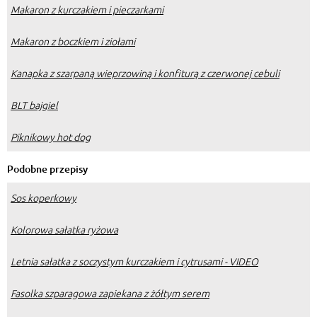
Makaron z kurczakiem i pieczarkami
Makaron z boczkiem i ziołami
Kanapka z szarpaną wieprzowiną i konfiturą z czerwonej cebuli
BLT bajgiel
Piknikowy hot dog
Podobne przepisy
Sos koperkowy
Kolorowa sałatka ryżowa
Letnia sałatka z soczystym kurczakiem i cytrusami - VIDEO
Fasolka szparagowa zapiekana z żółtym serem