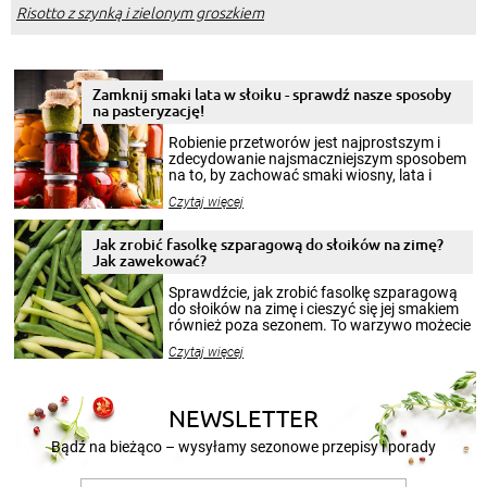
Risotto z szynką i zielonym groszkiem
Zamknij smaki lata w słoiku - sprawdź nasze sposoby
na pasteryzację!
Robienie przetworów jest najprostszym i
zdecydowanie najsmaczniejszym sposobem
na to, by zachować smaki wiosny, lata i
jesieni na dłużej. Można robić setki zdjęć
Czytaj więcej
krajobrazów, by cieszyć nimi oko w sezonie
zimowym, ale to smaczny posiłek pozwoli w
pełni poczuć atmosferę cieplejszych
Jak zrobić fasolkę szparagową do słoików na zimę?
miesięcy. Przygotowanie słoików ze
Jak zawekować?
smakowitą zawartością musi obejmować
patenty, które pozwolą zachować świeżość
Sprawdźcie, jak zrobić fasolkę szparagową
przetworów.
do słoików na zimę i cieszyć się jej smakiem
również poza sezonem. To warzywo możecie
wekować na wiele sposobów. Wykorzystajcie
Czytaj więcej
nasze propozycje!
NEWSLETTER
Bądź na bieżąco – wysyłamy sezonowe przepisy i porady