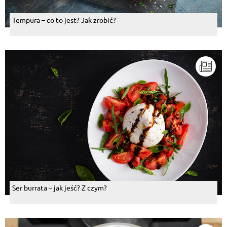
Tempura – co to jest? Jak zrobić?
Ser burrata – jak jeść? Z czym?