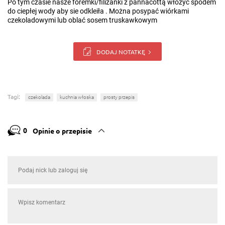
Po tym czasie nasze foremki/filiżanki z pannacottą włożyć spodem
do ciepłej wody aby sie odkleiła . Można posypać wiórkami
czekoladowymi lub oblać sosem truskawkowym
DODAJ NOTATKĘ
Tagi:
czekolada
kuchnia włoska
prosty przepis
0
Opinie o przepisie