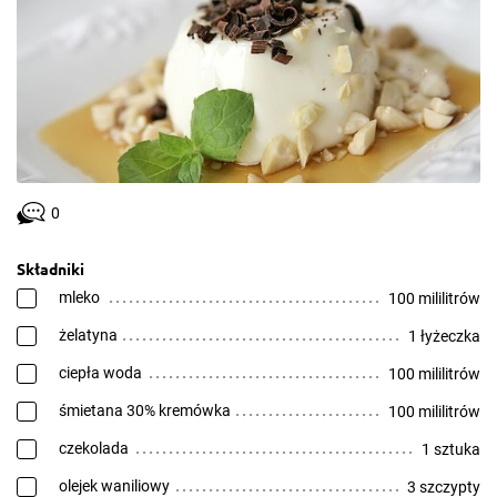
0
Składniki
mleko
100 mililitrów
żelatyna
1 łyżeczka
ciepła woda
100 mililitrów
śmietana 30% kremówka
100 mililitrów
czekolada
1 sztuka
olejek waniliowy
3 szczypty