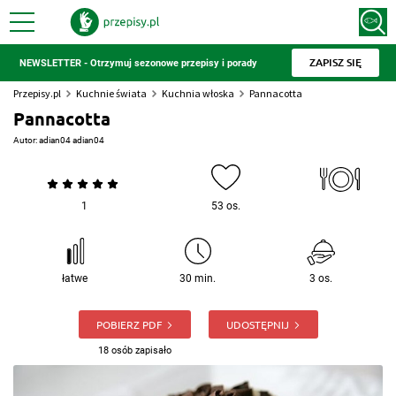
ZAPISZ SIĘ
NEWSLETTER - Otrzymuj sezonowe przepisy i porady
Przepisy.pl
Kuchnie świata
Kuchnia włoska
Pannacotta
Pannacotta
Autor:
adian04 adian04
1
53 os.
łatwe
30 min.
3 os.
POBIERZ PDF
UDOSTĘPNIJ
18 osób zapisało