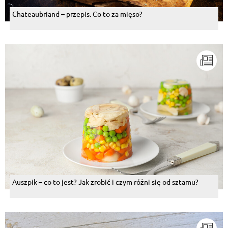
Chateaubriand – przepis. Co to za mięso?
Auszpik – co to jest? Jak zrobić i czym różni się od sztamu?