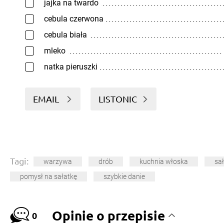
jajka na twardo
cebula czerwona
cebula biała
mleko
natka pieruszki
EMAIL
LISTONIC
Tagi:
warzywa
drób
kuchnia włoska
sał
pomysł na sałatkę
szybkie danie
Opinie o przepisie
0