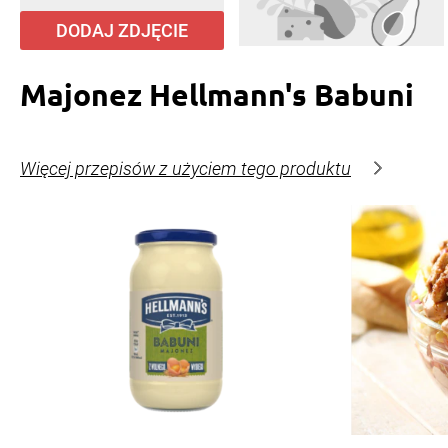
DODAJ ZDJĘCIE
Majonez Hellmann's Babuni
Więcej przepisów z użyciem tego produktu