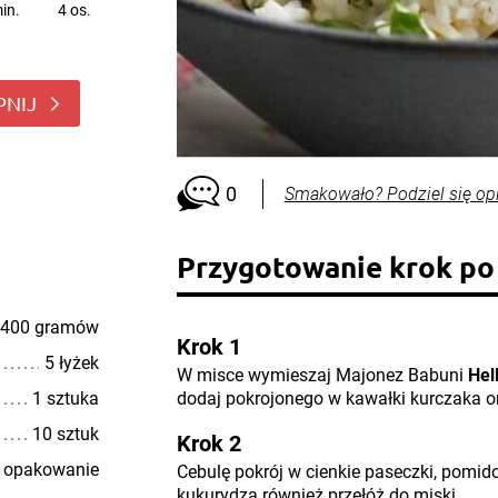
in.
4 os.
PNIJ
0
Smakowało? Podziel się op
Przygotowanie krok po
400 gramów
Krok 1
5 łyżek
W misce wymieszaj Majonez Babuni
Hel
1 sztuka
dodaj pokrojonego w kawałki kurczaka or
10 sztuk
Krok 2
 opakowanie
Cebulę pokrój w cienkie paseczki, pomidor
kukurydzą również przełóż do miski.