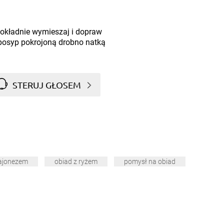
dokładnie wymieszaj i dopraw
i posyp pokrojoną drobno natką
STERUJ GŁOSEM
majonezem
obiad z ryżem
pomysł na obiad