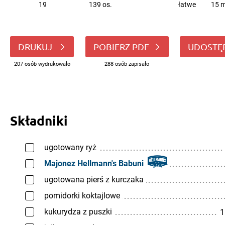
19
139 os.
łatwe
15 m
DRUKUJ
POBIERZ PDF
UDOSTĘ
207 osób wydrukowało
288 osób zapisało
Składniki
ugotowany ryż
Majonez Hellmann's Babuni
ugotowana pierś z kurczaka
pomidorki koktajlowe
kukurydza z puszki
1