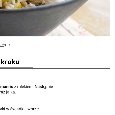
inią
 kroku
lmann's
z mlekiem. Następnie
az jajka.
ki w ćwiartki i wraz z