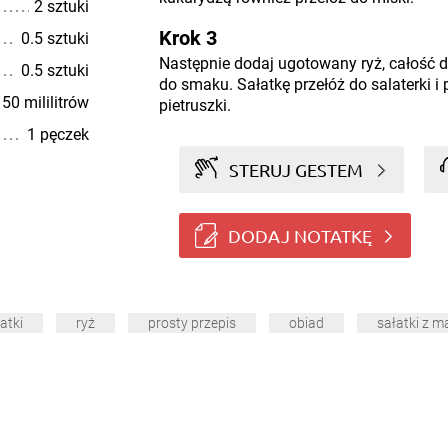
2 sztuki
Krok 3
0.5 sztuki
Następnie dodaj ugotowany ryż, całość 
0.5 sztuki
do smaku. Sałatkę przełóż do salaterki 
50 mililitrów
pietruszki.
1 pęczek
STERUJ GESTEM
DODAJ NOTATKĘ
atki
ryż
prosty przepis
obiad
sałatki z 