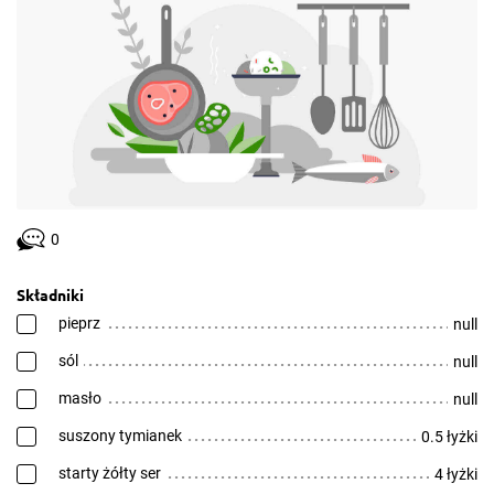
0
Składniki
pieprz
null
sól
null
masło
null
suszony tymianek
0.5 łyżki
starty żółty ser
4 łyżki