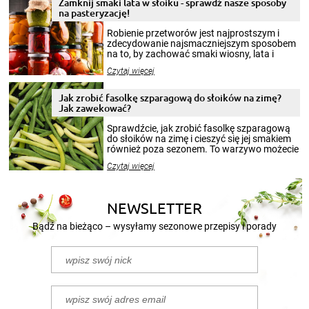
Zamknij smaki lata w słoiku - sprawdź nasze sposoby
na pasteryzację!
Robienie przetworów jest najprostszym i
zdecydowanie najsmaczniejszym sposobem
na to, by zachować smaki wiosny, lata i
jesieni na dłużej. Można robić setki zdjęć
Czytaj więcej
krajobrazów, by cieszyć nimi oko w sezonie
zimowym, ale to smaczny posiłek pozwoli w
pełni poczuć atmosferę cieplejszych
Jak zrobić fasolkę szparagową do słoików na zimę?
miesięcy. Przygotowanie słoików ze
Jak zawekować?
smakowitą zawartością musi obejmować
patenty, które pozwolą zachować świeżość
Sprawdźcie, jak zrobić fasolkę szparagową
przetworów.
do słoików na zimę i cieszyć się jej smakiem
również poza sezonem. To warzywo możecie
wekować na wiele sposobów. Wykorzystajcie
Czytaj więcej
nasze propozycje!
NEWSLETTER
Bądź na bieżąco – wysyłamy sezonowe przepisy i porady