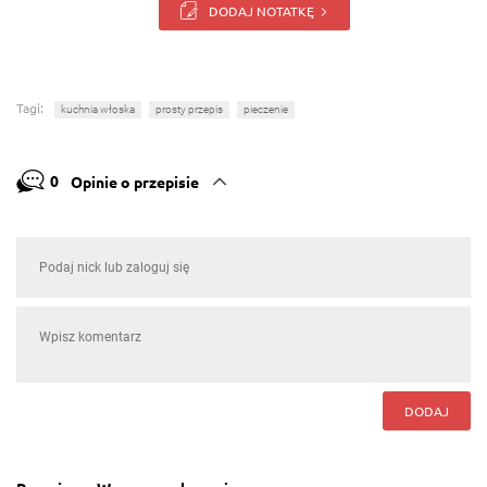
DODAJ NOTATKĘ
Tagi:
kuchnia włoska
prosty przepis
pieczenie
0
Opinie o przepisie
DODAJ