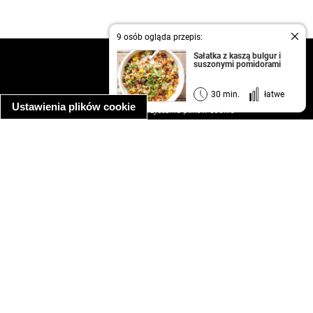
9 osób ogląda przepis:
Sałatka z kaszą bulgur i
kontakt
suszonymi pomidorami
regulamin
informacja o prywatności
30 min.
łatwe
Ustawienia plików cookie
informacja o wykorzystaniu plików cookie
ułatwienia dostępu
Najpopularniejsze przepisy
spaghetti bolognese
makaron z kurczakiem w sosie śmietanowym
kanapka z indykiem
ratatouille
lahmacun
mac and cheese
zupa minestrone