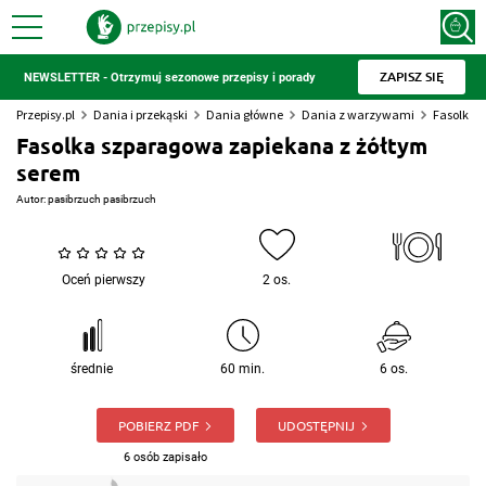
ZAPISZ SIĘ
NEWSLETTER - Otrzymuj sezonowe przepisy i porady
Przepisy.pl
Dania i przekąski
Dania główne
Dania z warzywami
Fasolka 
Fasolka szparagowa zapiekana z żółtym
serem
Autor:
pasibrzuch pasibrzuch
Oceń pierwszy
2 os.
średnie
60 min.
6 os.
POBIERZ PDF
UDOSTĘPNIJ
6 osób zapisało