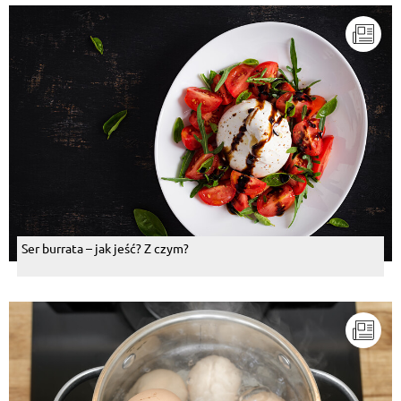
Ser burrata – jak jeść? Z czym?