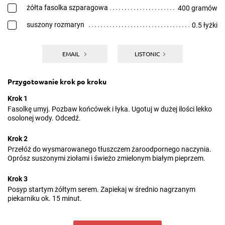
żółta fasolka szparagowa
400 gramów
suszony rozmaryn
0.5 łyżki
EMAIL
LISTONIC
Przygotowanie krok po kroku
Krok 1
Fasolkę umyj. Pozbaw końcówek i łyka. Ugotuj w dużej ilości lekko
osolonej wody. Odcedź.
Krok 2
Przełóż do wysmarowanego tłuszczem żaroodpornego naczynia.
Oprósz suszonymi ziołami i świeżo zmielonym białym pieprzem.
Krok 3
Posyp startym żółtym serem. Zapiekaj w średnio nagrzanym
piekarniku ok. 15 minut.