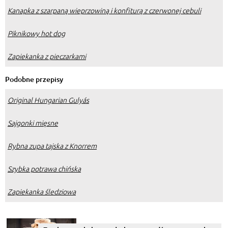
Kanapka z szarpaną wieprzowiną i konfiturą z czerwonej cebuli
Piknikowy hot dog
Zapiekanka z pieczarkami
Podobne przepisy
Original Hungarian Gulyás
Sajgonki mięsne
Rybna zupa tajska z Knorrem
Szybka potrawa chińska
Zapiekanka śledziowa