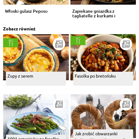
Włoski gulasz Peposo
Zapiekane gniazdka z
tagliatelle z kurkami i
oscypkiem
Zobacz również
Zupy z serem
Fasolka po bretońsku
Jak zrobić obwarzanki
1001 przepisów na fasolkę