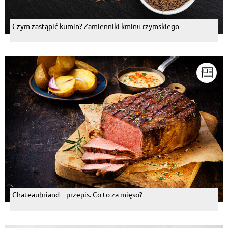
Czym zastąpić kumin? Zamienniki kminu rzymskiego
Chateaubriand – przepis. Co to za mięso?