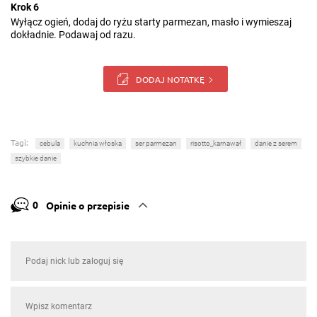
Krok 6
Wyłącz ogień, dodaj do ryżu starty parmezan, masło i wymieszaj
dokładnie. Podawaj od razu.
DODAJ NOTATKĘ
Tagi:
cebula
kuchnia włoska
ser parmezan
risotto_karnawał
danie z serem
szybkie danie
0
Opinie o przepisie