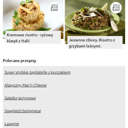
Kremowe risotto - ryżowy
Jesienne zbiory. Risotto z
klasyk z Italii
grzybami leśnymi.
Polecane przepisy
Super szybkie tagliatelle z kurczakiem
Klasyczny Mac’n Cheese
Sałatka jarzynowa
Spaghetti bolognese
Lasagne