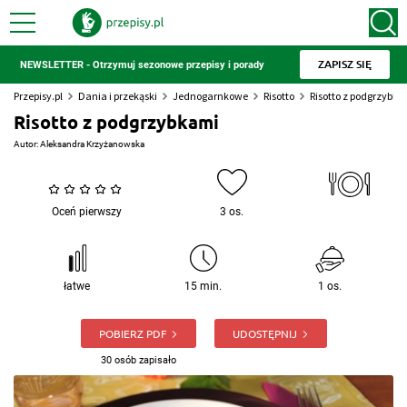
ZAPISZ SIĘ
NEWSLETTER - Otrzymuj sezonowe przepisy i porady
Przepisy.pl
Dania i przekąski
Jednogarnkowe
Risotto
Risotto z podgrzybk
Risotto z podgrzybkami
Autor:
Aleksandra Krzyżanowska
Oceń pierwszy
3 os.
łatwe
15 min.
1 os.
POBIERZ PDF
UDOSTĘPNIJ
30 osób zapisało