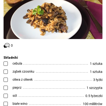
0
Składniki
cebula
1 sztuka
ząbek czosnku
1 sztuka
oliwa z oliwek
3 łyżki
pieprz
1 szczypta
sól
0.5 łyżeczki
białe wino
100 mililitrów