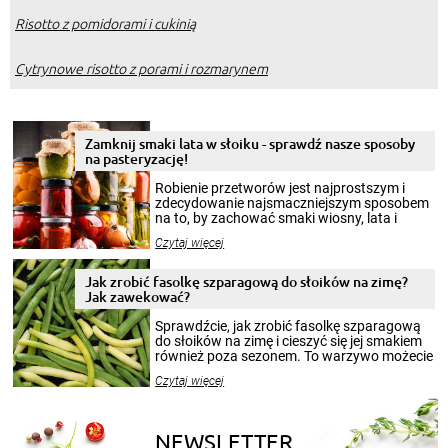
Risotto z pomidorami i cukinią
Cytrynowe risotto z porami i rozmarynem
Zamknij smaki lata w słoiku - sprawdź nasze sposoby
na pasteryzację!
Robienie przetworów jest najprostszym i
zdecydowanie najsmaczniejszym sposobem
na to, by zachować smaki wiosny, lata i
jesieni na dłużej. Można robić setki zdjęć
Czytaj więcej
krajobrazów, by cieszyć nimi oko w sezonie
zimowym, ale to smaczny posiłek pozwoli w
pełni poczuć atmosferę cieplejszych
Jak zrobić fasolkę szparagową do słoików na zimę?
miesięcy. Przygotowanie słoików ze
Jak zawekować?
smakowitą zawartością musi obejmować
patenty, które pozwolą zachować świeżość
Sprawdźcie, jak zrobić fasolkę szparagową
przetworów.
do słoików na zimę i cieszyć się jej smakiem
również poza sezonem. To warzywo możecie
wekować na wiele sposobów. Wykorzystajcie
Czytaj więcej
nasze propozycje!
NEWSLETTER