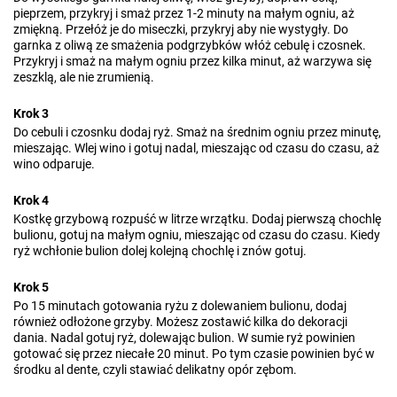
pieprzem, przykryj i smaż przez 1-2 minuty na małym ogniu, aż
zmiękną. Przełóż je do miseczki, przykryj aby nie wystygły. Do
garnka z oliwą ze smażenia podgrzybków włóż cebulę i czosnek.
Przykryj i smaż na małym ogniu przez kilka minut, aż warzywa się
zeszklą, ale nie zrumienią.
Krok 3
Do cebuli i czosnku dodaj ryż. Smaż na średnim ogniu przez minutę,
mieszając. Wlej wino i gotuj nadal, mieszając od czasu do czasu, aż
wino odparuje.
Krok 4
Kostkę grzybową rozpuść w litrze wrzątku. Dodaj pierwszą chochlę
bulionu, gotuj na małym ogniu, mieszając od czasu do czasu. Kiedy
ryż wchłonie bulion dolej kolejną chochlę i znów gotuj.
Krok 5
Po 15 minutach gotowania ryżu z dolewaniem bulionu, dodaj
również odłożone grzyby. Możesz zostawić kilka do dekoracji
dania. Nadal gotuj ryż, dolewając bulion. W sumie ryż powinien
gotować się przez niecałe 20 minut. Po tym czasie powinien być w
środku al dente, czyli stawiać delikatny opór zębom.