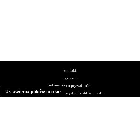
kontakt
regulamin
informacja o prywatności
Ustawienia plików cookie
informacja o wykorzystaniu plików cookie
ułatwienia dostępu
Najpopularniejsze przepisy
spaghetti bolognese
makaron z kurczakiem w sosie śmietanowym