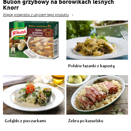
Bulion grzybowy na borowikach leśnych
Knorr
Więcej przepisów z użyciem tego produktu
Polskie łazanki z kapustą
Gołąbki z pieczarkami
Żebra po kasselsku