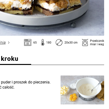
Przelicznik
inią
65
180
20x30 cm
miar i wag
 kroku
puder i proszek do pieczenia.
ć całość.