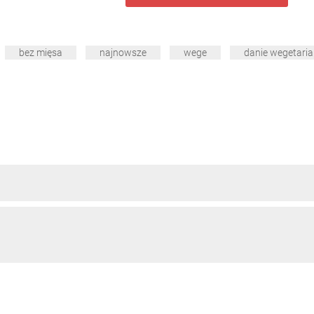
bez mięsa
najnowsze
wege
danie wegetaria