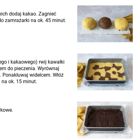
 nich dodaj kakao. Zagnieć
do zamrażarki na ok. 45 minut.
ego i kakaowego) rwij kawałki
erem do pieczenia. Wyrównaj
. Ponakłuwaj widelcem. Włóż
 na ok. 15 minut.
wkowe.