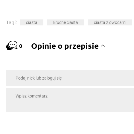
Tagi:
ciasta
kruche ciasta
ciasta z owocami
Opinie o przepisie
0