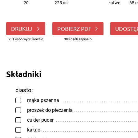
20
225 os.
łatwe
65 m
DRUKUJ
POBIERZ PDF
UDOSTĘ
251 osób wydrukowało
388 osób zapisało
Składniki
ciasto:
mąka pszenna
proszek do pieczenia
cukier puder
kakao