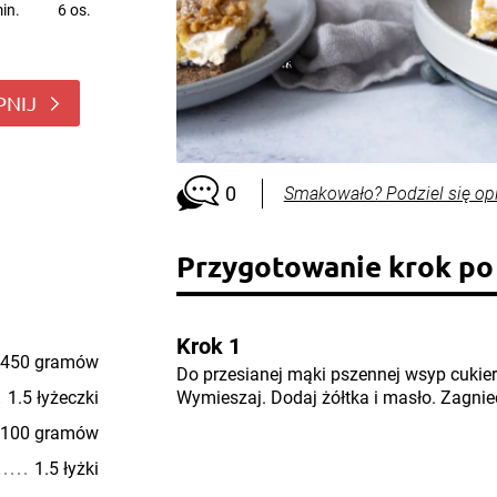
in.
6 os.
PNIJ
0
Smakowało? Podziel się op
Przygotowanie krok po
Krok 1
450 gramów
Do przesianej mąki pszennej wsyp cukier 
1.5 łyżeczki
Wymieszaj. Dodaj żółtka i masło. Zagnie
100 gramów
1.5 łyżki