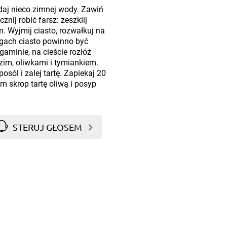
odaj nieco zimnej wody. Zawiń
znij robić farsz: zeszklij
m. Wyjmij ciasto, rozwałkuj na
zegach ciasto powinno być
gaminie, na cieście rozłóż
zim, oliwkami i tymiankiem.
osól i zalej tartę. Zapiekaj 20
m skrop tartę oliwą i posyp
STERUJ GŁOSEM