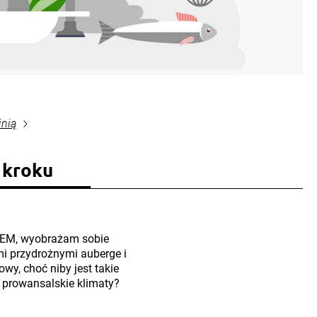
inią
 kroku
EM, wyobrażam sobie
mi przydrożnymi auberge i
wy, choć niby jest takie
 prowansalskie klimaty?