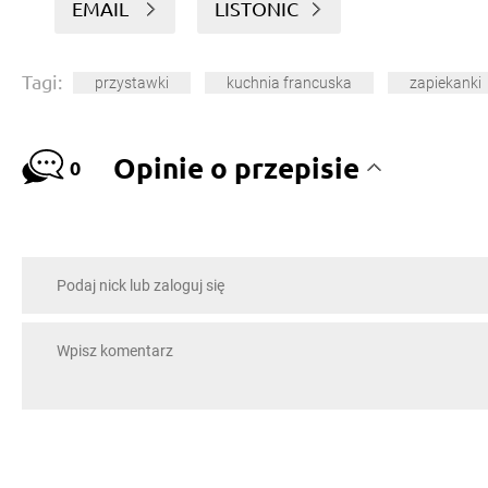
EMAIL
LISTONIC
Tagi:
przystawki
kuchnia francuska
zapiekanki
Opinie o przepisie
0