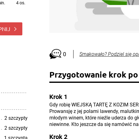
in.
4 os.
PNIJ
0
Smakowało? Podziel się op
Przygotowanie krok po
Krok 1
Gdy robię WIEJSKĄ TARTĘ Z KOZIM SER
Prowansję z jej polami lawendy, malutki
młodym winem, które nieźle uderza do gło
2 szczypty
niewinne. Kto jeszcze da się namówić na
2 szczypty
Krok 2
1 szczypta