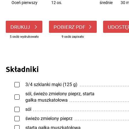
Oceń pierwszy
12 os.
średnie
30 m
DRUKUJ
POBIERZ PDF
UDOSTĘ
5 osób wydrukowało
9 osób zapisało
Składniki
3/4 szklanki mąki (125 g)
sól, świeżo zmielony pieprz, starta
gałka muszkatołowa
sól
świeżo zmielony pieprz
starta gałka muszkatołowa