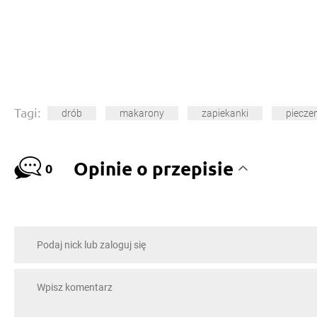
Tagi:
drób
makarony
zapiekanki
piecze
Opinie o przepisie
0