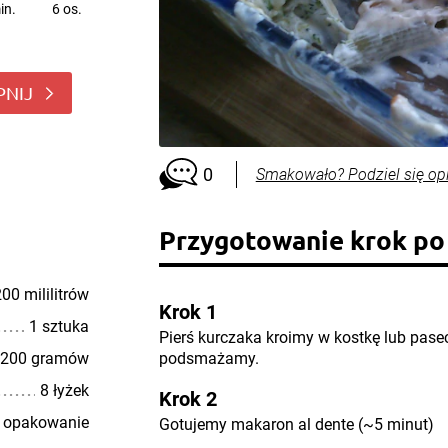
in.
6 os.
PNIJ
0
Smakowało? Podziel się op
Przygotowanie krok po
00 mililitrów
Krok 1
1 sztuka
Pierś kurczaka kroimy w kostkę lub pase
200 gramów
podsmażamy.
8 łyżek
Krok 2
 opakowanie
Gotujemy makaron al dente (~5 minut)