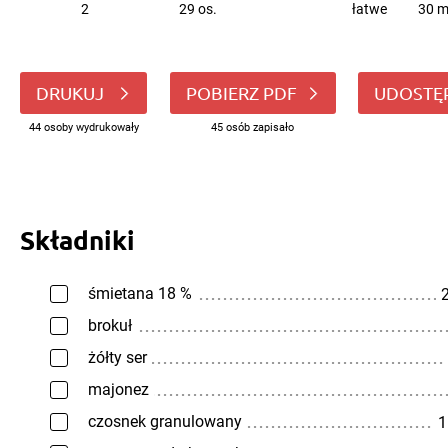
2
29 os.
łatwe
30 m
DRUKUJ
POBIERZ PDF
UDOSTĘ
44 osoby wydrukowały
45 osób zapisało
Składniki
śmietana 18 %
2
brokuł
żółty ser
majonez
czosnek granulowany
1