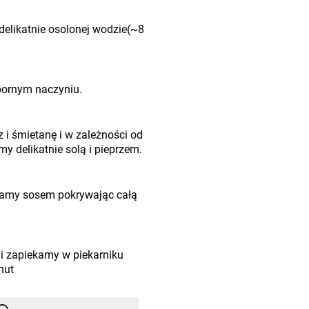
delikatnie osolonej wodzie(~8
pornym naczyniu.
 śmietanę i w zależności od
 delikatnie solą i pieprzem.
wamy sosem pokrywając całą
i zapiekamy w piekarniku
nut