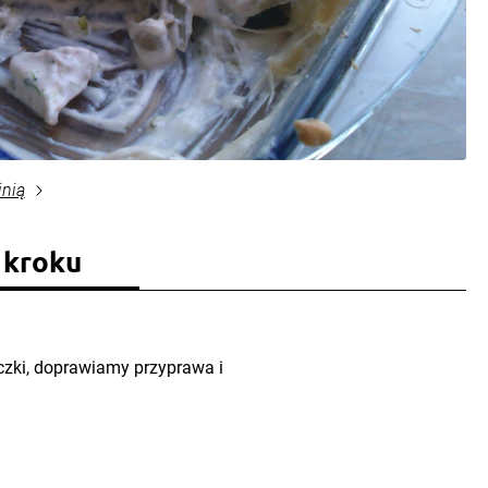
inią
 kroku
czki, doprawiamy przyprawa i