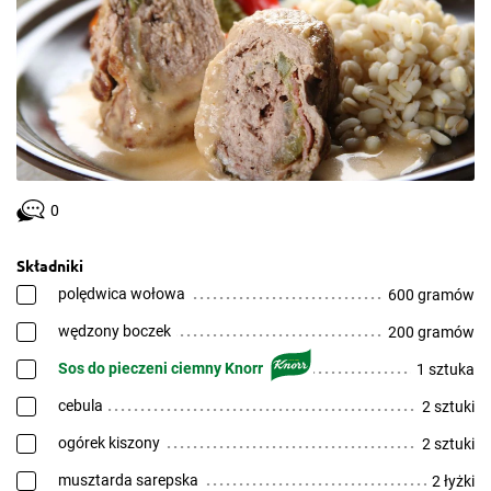
0
Składniki
polędwica wołowa
600 gramów
wędzony boczek
200 gramów
Sos do pieczeni ciemny Knorr
1 sztuka
cebula
2 sztuki
ogórek kiszony
2 sztuki
musztarda sarepska
2 łyżki