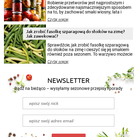
Robienie przetworów jest najprostszym i
zdecydowanie najsmaczniejszym sposobem
na to, by zachować smaki wiosny, lata i
jesieni na dłużej. Można robić setki zdjęć
Czytaj więcej
krajobrazów, by cieszyć nimi oko w sezonie
zimowym, ale to smaczny posiłek pozwoli w
pełni poczuć atmosferę cieplejszych
Jak zrobić fasolkę szparagową do słoików na zimę?
miesięcy. Przygotowanie słoików ze
Jak zawekować?
smakowitą zawartością musi obejmować
patenty, które pozwolą zachować świeżość
Sprawdźcie, jak zrobić fasolkę szparagową
przetworów.
do słoików na zimę i cieszyć się jej smakiem
również poza sezonem. To warzywo możecie
wekować na wiele sposobów. Wykorzystajcie
Czytaj więcej
nasze propozycje!
NEWSLETTER
Bądź na bieżąco – wysyłamy sezonowe przepisy i porady