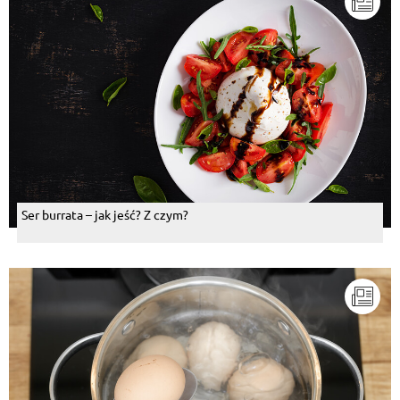
Ser burrata – jak jeść? Z czym?