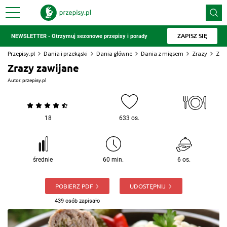
ZAPISZ SIĘ
NEWSLETTER - Otrzymuj sezonowe przepisy i porady
Przepisy.pl
Dania i przekąski
Dania główne
Dania z mięsem
Zrazy
Zra
Zrazy zawijane
Autor:
przepisy.pl
18
633 os.
średnie
60 min.
6 os.
POBIERZ PDF
UDOSTĘPNIJ
439 osób zapisało