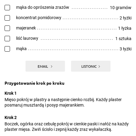
mąka do oprószenia zrazów
10 gramów
koncentrat pomidorowy
2 łyżki
majeranek
1 łyżka
liść laurowy
1 sztuka
mąka
3 łyżki
EMAIL
LISTONIC
Przygotowanie krok po kroku
Krok 1
Mięso pokrój w plastry a następnie cienko rozbij. Każdy plaster
posmaruj musztardą i posyp majerankiem.
Krok 2
Boczek, ogórka oraz cebulę pokrój w cienkie paski i nałóż na każdy
plaster mięsa. Zwiń ścisło i zepnij każdy zraz wykałaczką.