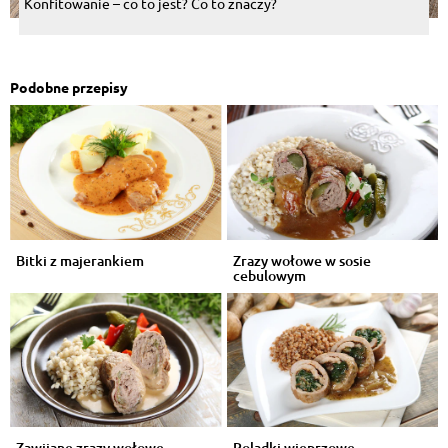
Konfitowanie – co to jest? Co to znaczy?
Podobne przepisy
Bitki z majerankiem
Zrazy wołowe w sosie
cebulowym
Zawijane zrazy wołowe
Roladki wieprzowe