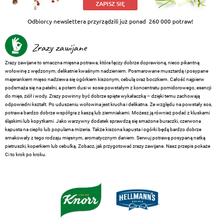
ZAPISZ SIĘ
Odbiorcy newslettera przyrządzili już ponad
260 000 potraw!
Zrazy zawijane
Zrazy zawijane to smaczna mięsna potrawa, która łączy dobrze doprawioną, nieco pikantną
wołowinę z wędzonym, delikatnie kwaśnym nadzieniem. Posmarowane musztardą i posypane
majerankiem mięso nadziewa się ogórkiem kiszonym, cebulą oraz boczkiem. Całość najpierw
podsmaża się na patelni, a potem dusi w sosie powstałym z koncentratu pomidorowego, esencji
do mięs, ziół i wody. Zrazy powinny być dobrze spięte wykałaczką – dzięki temu zachowają
odpowiedni kształt. Po uduszeniu wołowina jest krucha i delikatna. Ze względu na powstały sos,
potrawa bardzo dobrze współgra z kaszą lub ziemniakami. Możesz ją również podać z kluskami
śląskimi lub kopytkami. Jako warzywny dodatek sprawdzą się smażone buraczki, czerwona
kapusta na ciepło lub popularna mizeria. Także kiszona kapusta i ogórki będą bardzo dobrze
smakowały z tego rodzaju mięsnym, aromatycznym daniem. Serwuj potrawę posypaną natką
pietruszki, koperkiem lub cebulką. Zobacz, jak przygotować zrazy zawijane. Nasz przepis pokaże
Ci to krok po kroku.