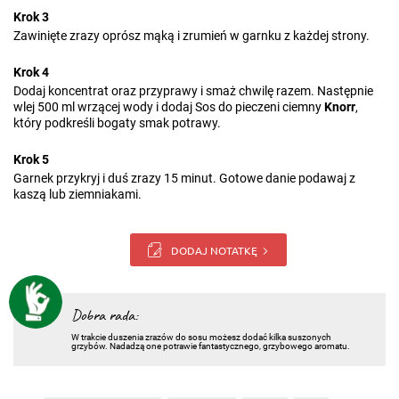
Krok 3
Zawinięte zrazy oprósz mąką i zrumień w garnku z każdej strony.
Krok 4
Dodaj koncentrat oraz przyprawy i smaż chwilę razem. Następnie
wlej 500 ml wrzącej wody i dodaj Sos do pieczeni ciemny
Knorr
,
który podkreśli bogaty smak potrawy.
Krok 5
Garnek przykryj i duś zrazy 15 minut. Gotowe danie podawaj z
kaszą lub ziemniakami.
DODAJ NOTATKĘ
Dobra rada:
W trakcie duszenia zrazów do sosu możesz dodać kilka suszonych
grzybów. Nadadzą one potrawie fantastycznego, grzybowego aromatu.