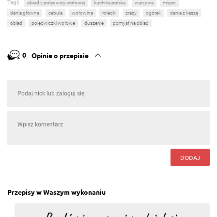
Tagi:
obiad z polędwicy wołowej
kuchnia polska
warzywa
mięso
dania główne
cebula
wołowina
roladki
zrazy
ogórek
dania z kaszą
obiad
polędwiczki wołowe
duszenie
pomysł na obiad
0
Opinie o przepisie
DODAJ
Przepisy w Waszym wykonaniu